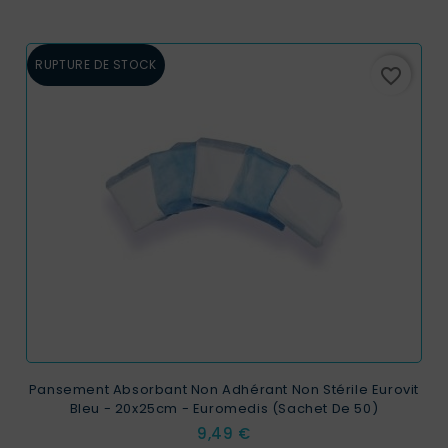
RUPTURE DE STOCK
favorite_border
Pansement Absorbant Non Adhérant Non Stérile Eurovit
Bleu - 20x25cm - Euromedis (Sachet De 50)
Prix
9,49 €