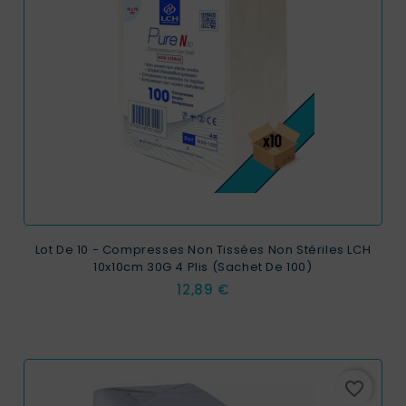
Lot De 10 - Compresses Non Tissées Non Stériles LCH
10x10cm 30G 4 Plis (sachet De 100)
Prix
12,89 €
favorite_border