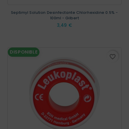
Septimyl Solution Desinfectante Chlorhexidine 0.5% -
100ml - Gilbert
Prix
3,49 €
DISPONIBLE
favorite_border