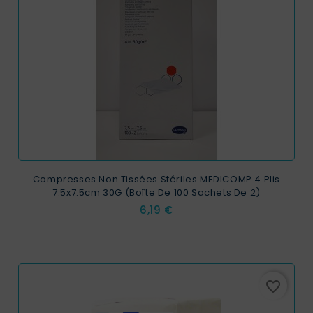
Compresses Non Tissées Stériles MEDICOMP 4 Plis
7.5x7.5cm 30G (Boîte De 100 Sachets De 2)
Prix
6,19 €
favorite_border