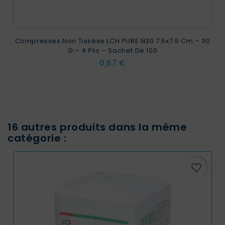
Compresses Non Tissées LCH PURE N30 7.5x7.5 Cm – 30
G – 4 Plis – Sachet De 100
Prix
0,67 €
16 autres produits dans la même
catégorie :
favorite_border