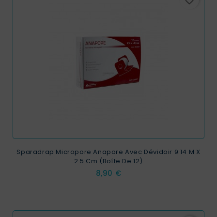
Sparadrap Micropore Anapore Avec Dévidoir 9.14 M X
2.5 Cm (boîte De 12)
Prix
8,90 €