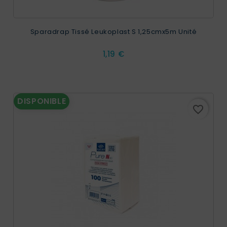
Sparadrap Tissé Leukoplast S 1,25cmx5m Unité
Prix
1,19 €
DISPONIBLE
favorite_border