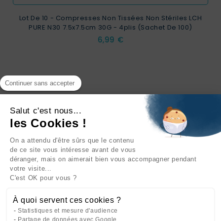
Lot De 10 - Compresses Non Tissées Non Stériles LCH
PURE N30 7.5x7.5cm 30G - 4plis (sachet De 100)
Prix
6,99 €
Continuer sans accepter
Salut c'est nous...
les Cookies !
On a attendu d'être sûrs que le contenu
INFORMATIONS

de ce site vous intéresse avant de vous
déranger, mais on aimerait bien vous accompagner pendant
NOTRE SOCIÉTÉ

votre visite...
C'est OK pour vous ?
NOS PRODUITS

À quoi servent ces cookies ?
CATÉGORIES

Statistiques et mesure d'audience
Partage de données avec Google