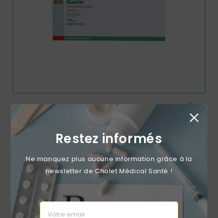
Compresses De Gaze Stériles GAZIN 5x5cm 16 Plis (100
Sachets Individuels)
Prix
9,79 €
Restez informés
Ne manquez plus aucune information grâce à la
newsletter de Cholet Médical Santé !
RUPTURE DE STOCK
favorite_border