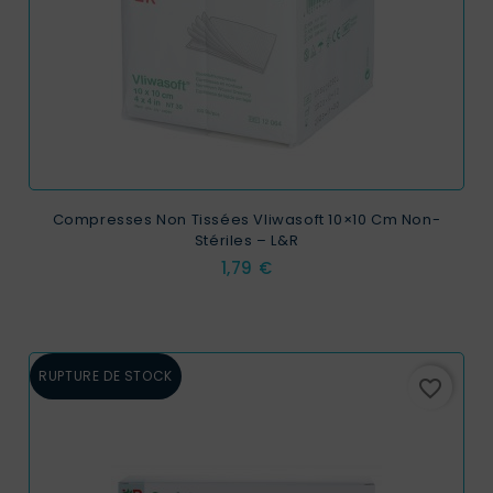
Compresses Non Tissées Vliwasoft 10×10 Cm Non-
Stériles – L&R
Prix
1,79 €
RUPTURE DE STOCK
favorite_border