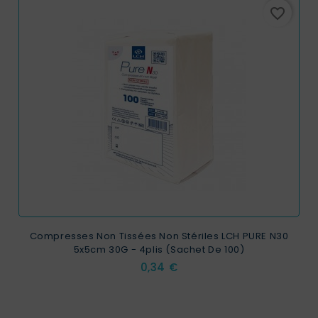
favorite_border
Compresses Non Tissées Non Stériles LCH PURE N30
5x5cm 30G - 4plis (sachet De 100)
Prix
0,34 €