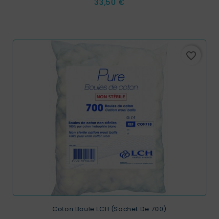
Prix
33,50 €
favorite_border
Coton Boule LCH (sachet De 700)