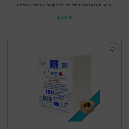
Coton Carré Cotopads 5x5cm (Sachet De 500)
Prix
4,98 €
favorite_border