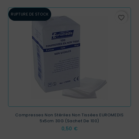
RUPTURE DE STOCK
favorite_border
Compresses Non Stériles Non Tissées EUROMEDIS
5x5cm 30G (sachet De 100)
Prix
0,50 €