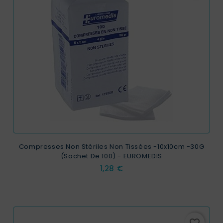
Compresses Non Stériles Non Tissées -10x10cm -30G
(sachet De 100) - EUROMEDIS
Prix
1,28 €
favorite_border