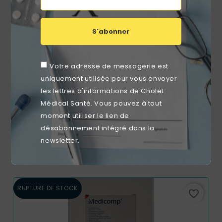
S'abonner
Votre adresse de messagerie est
uniquement utilisée pour vous envoyer
les lettres d'informations de Cholet
Médical Santé. Vous pouvez à tout
moment utiliser le lien de
Coton Octolin 30x37cm (sachet De 50)
désabonnement intégré dans la
Prix
6,72 €
newsletter.
RUPTURE DE STOCK
favorite_border