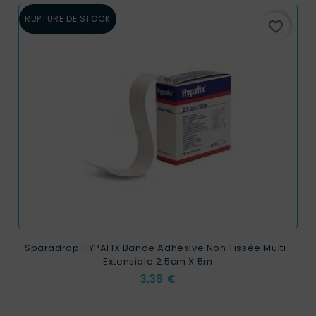
RUPTURE DE STOCK
favorite_border
Sparadrap HYPAFIX Bande Adhésive Non Tissée Multi-
Extensible 2.5cm X 5m
Prix
3,36 €