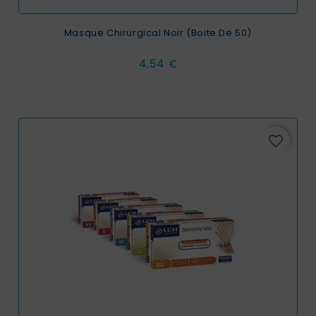
Masque Chirurgical Noir (Boite De 50)
Prix
4,54 €
favorite_border