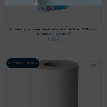
Papier Hygiénique Ouatinelle Gaufré Blanc 2 Plis 200
Feuilles (6 Rouleaux )
Prix
3,70 €
RUPTURE DE STOCK
favorite_border