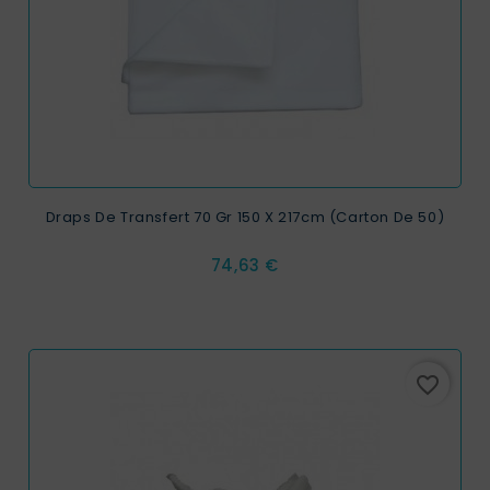
Draps De Transfert 70 Gr 150 X 217cm (carton De 50)
Prix
74,63 €
favorite_border