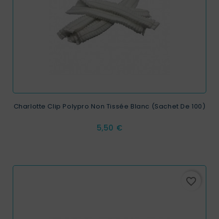
Charlotte Clip Polypro Non Tissée Blanc (sachet De 100)
Prix
5,50 €
favorite_border