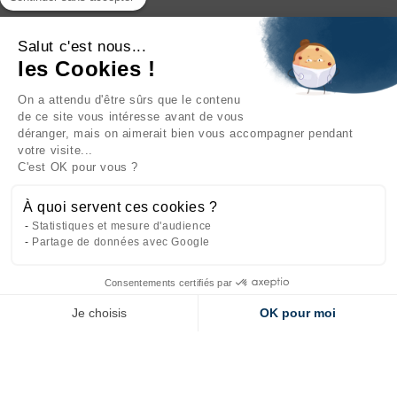
Salut c'est nous...
les Cookies !
On a attendu d'être sûrs que le contenu
INFORMATIONS

de ce site vous intéresse avant de vous
déranger, mais on aimerait bien vous accompagner pendant
NOTRE SOCIÉTÉ

votre visite...
C'est OK pour vous ?
NOS PRODUITS

À quoi servent ces cookies ?
CATÉGORIES

Statistiques et mesure d'audience
Partage de données avec Google
Consentements certifiés par
Site réalisé par
l'agence web Makeo
Je choisis
OK pour moi
Axeptio consent
Plateforme de Gestion du Consentement : Personnalisez vos Options
Notre plateforme vous permet d'adapter et de gérer vos paramètres de 