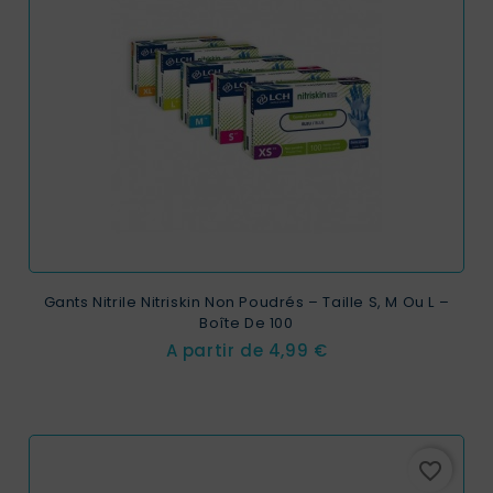
Gants Nitrile Nitriskin Non Poudrés – Taille S, M Ou L –
Boîte De 100
Prix
A partir de
4,99 €
favorite_border