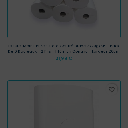
Essuie-Mains Pure Ouate Gaufré Blanc 2x20g/m² - Pack
De 6 Rouleaux - 2 Plis - 140m En Continu - Largeur 20cm
Prix
31,99 €
favorite_border