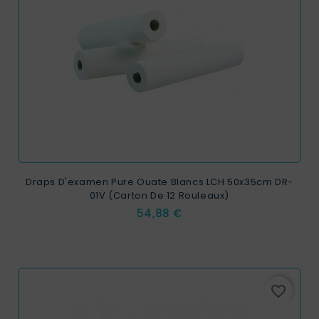
Draps D'examen Pure Ouate Blancs LCH 50x35cm DR-
01V (Carton De 12 Rouleaux)
Prix
54,88 €
favorite_border