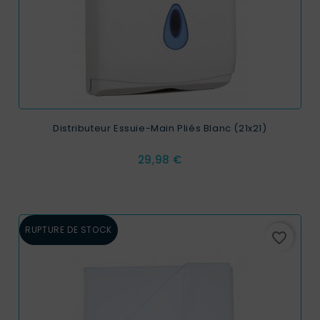
Distributeur Essuie-Main Pliés Blanc (21x21)
Prix
29,98 €
RUPTURE DE STOCK
favorite_border