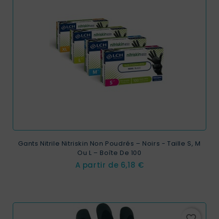
Gants Nitrile Nitriskin Non Poudrés – Noirs - Taille S, M
Ou L – Boîte De 100
Prix
A partir de
6,18 €
favorite_border