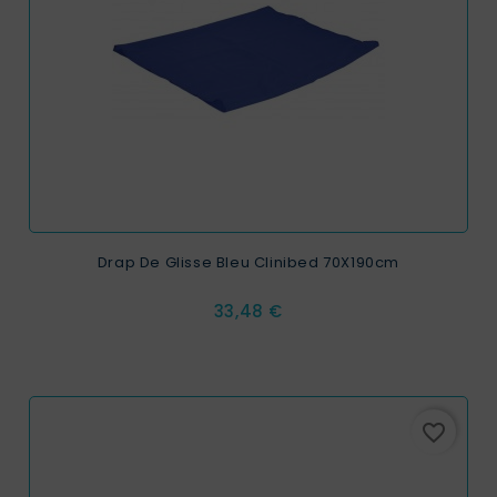
Drap De Glisse Bleu Clinibed 70X190cm
Prix
33,48 €
favorite_border