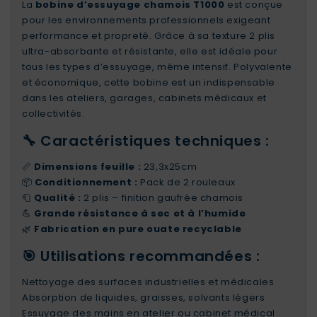
La
bobine d’essuyage chamois T1000
est conçue
pour les environnements professionnels exigeant
performance et propreté. Grâce à sa texture 2 plis
ultra-absorbante et résistante, elle est idéale pour
tous les types d’essuyage, même intensif. Polyvalente
et économique, cette bobine est un indispensable
dans les ateliers, garages, cabinets médicaux et
collectivités.
🔧 Caractéristiques techniques :
📏
Dimensions feuille :
23,3x25cm
📦
Conditionnement :
Pack de 2 rouleaux
🧻
Qualité :
2 plis – finition gaufrée chamois
💪
Grande résistance à sec et à l’humide
🌿
Fabrication en pure ouate recyclable
🎯 Utilisations recommandées :
Nettoyage des surfaces industrielles et médicales
Absorption de liquides, graisses, solvants légers
Essuyage des mains en atelier ou cabinet médical