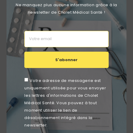
Ne manquez plus aucune information grâce à la
newsletter de Cholet Médical Santé !
String Jetable Femme (Boite De 50)
Prix
8,89 €
S'abonner
favorite_border
Votre adresse de messagerie est
uniquement utilisée pour vous envoyer
les lettres d'informations de Cholet
Médical Santé. Vous pouvez à tout
moment utiliser le lien de
désabonnement intégré dans la
newsletter.