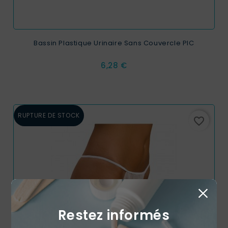
Bassin Plastique Urinaire Sans Couvercle PIC
Prix
6,28 €
RUPTURE DE STOCK
favorite_border
Restez informés