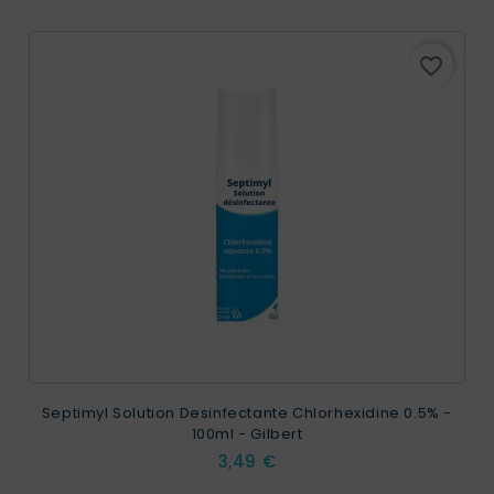
favorite_border
Septimyl Solution Desinfectante Chlorhexidine 0.5% -
100ml - Gilbert
Prix
3,49 €