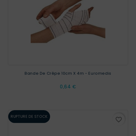
Bande De Crêpe 10cm X 4m - Euromedis
Prix
0,64 €
RUPTURE DE STOCK
favorite_border