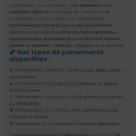
opératoires ou exsudatives
. Ces dispositifs sont
essentiels dans la
prévention des infections
et
l’
accélération du processus de cicatrisation
.
Cholet Médical Santé propose des pansements
stériles ou non stériles
, adhésifs, hydrocellulaires,
hydrocolloïdes, transparents ou à interface silicone,
utilisés en cabinets médicaux, hôpitaux ou à domicile.
🩹 Nos types de pansements
disponibles :
🎯
Pansements adhésifs stériles
pour plaies post-
opératoires
🔥
Pansements hydrogel
pour brûlures et plaies
douloureuses
💧
Pansements absorbants
pour plaies suintantes
ou infectées
🔄
Pansements à interface non adhérente
pour
faciliter le retrait
🧲
Sparadraps et bandes
pour fixation sécurisée
Tous nos produits sont conformes aux
normes CE
et