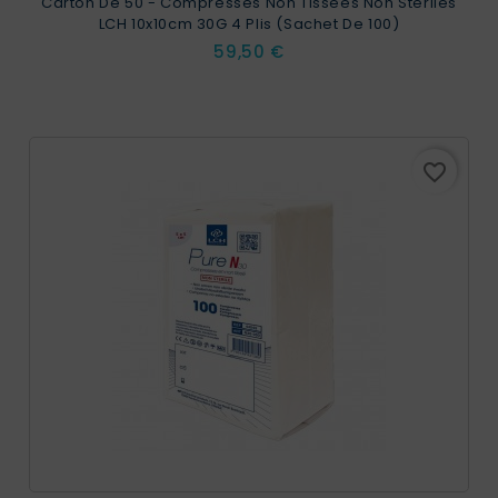
Carton De 50 - Compresses Non Tissées Non Stériles
LCH 10x10cm 30G 4 Plis (sachet De 100)
Prix
59,50 €
favorite_border