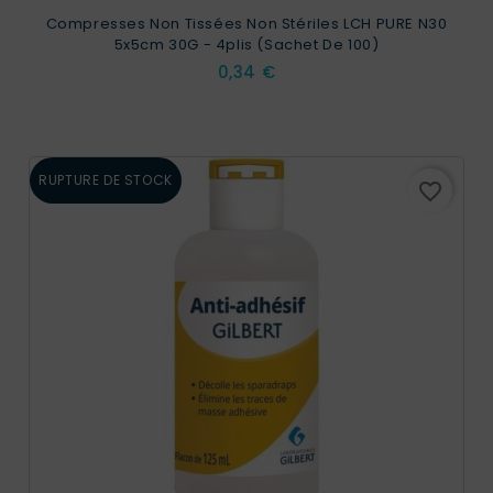
Compresses Non Tissées Non Stériles LCH PURE N30
5x5cm 30G - 4plis (sachet De 100)
Prix
0,34 €
RUPTURE DE STOCK
favorite_border