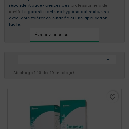
répondent aux exigences des
professionnels de
santé
. Ils garantissent une hygiène optimale, une
excellente tolérance cutanée et une application
facile.

Affichage 1-16 de 49 article(s)
favorite_border