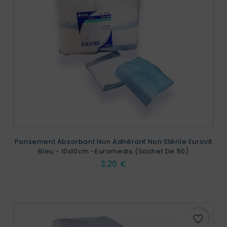
Pansement Absorbant Non Adhérant Non Stérile Eurovit
Bleu - 10x10cm -Euromedis (Sachet De 50)
Prix
3,20 €
favorite_border