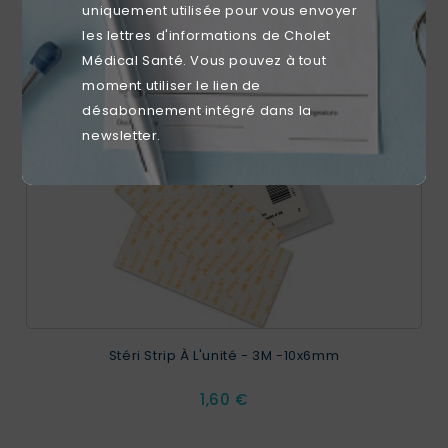
uniquement utilisée pour vous envoyer
les lettres d'informations de Cholet
favorite_border
Médical Santé. Vous pouvez à tout
moment utiliser le lien de
désabonnement intégré dans la
newsletter.
Stéri Strip À L'unité - 3M -10x6mm
Prix
1,60 €