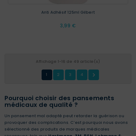
Anti Adhésif 125ml Gilbert
Prix
3,99 €
Affichage 1-16 de 49 article(s)

1
2
3
4
Pourquoi choisir des pansements
médicaux de qualité ?
Un pansement mal adapté peut retarder la guérison ou
provoquer des complications. C’est pourquoi nous avons
sélectionné des produits de marques médicales
reconnues, tels que
Hartmann, 3M, BSN, Lohmann &