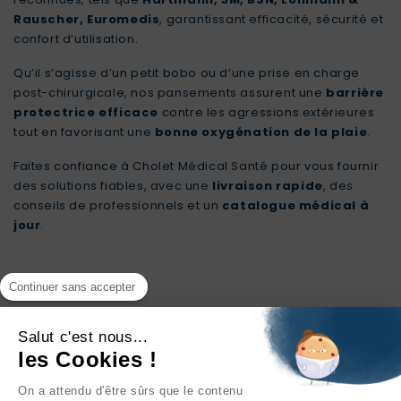
Rauscher, Euromedis
, garantissant efficacité, sécurité et
confort d’utilisation.
Qu’il s’agisse d’un petit bobo ou d’une prise en charge
post-chirurgicale, nos pansements assurent une
barrière
protectrice efficace
contre les agressions extérieures
tout en favorisant une
bonne oxygénation de la plaie
.
Faites confiance à
Cholet Médical Santé
pour vous fournir
des solutions fiables, avec une
livraison rapide
, des
conseils de professionnels et un
catalogue médical à
jour
.
Continuer sans accepter
Salut c'est nous...
les Cookies !
On a attendu d'être sûrs que le contenu
INFORMATIONS
