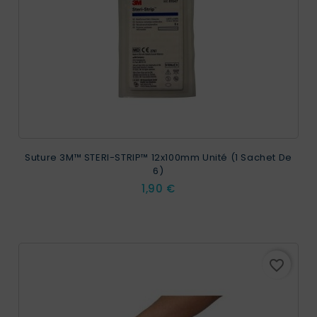
Suture 3M™ STERI-STRIP™ 12x100mm Unité (1 Sachet De
6)
Prix
1,90 €
favorite_border