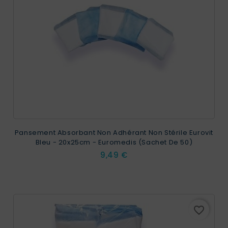
Pansement Absorbant Non Adhérant Non Stérile Eurovit
Bleu - 20x25cm - Euromedis (Sachet De 50)
Prix
9,49 €
favorite_border