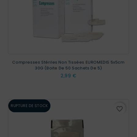
Compresses Stériles Non Tissées EUROMEDIS 5x5cm
30G (Boite De 50 Sachets De 5)
Prix
2,99 €
RUPTURE DE STOCK
favorite_border