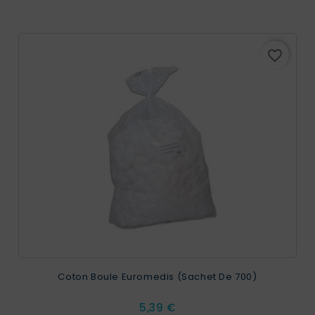
favorite_border
Coton Boule Euromedis (sachet De 700)
Prix
5,39 €