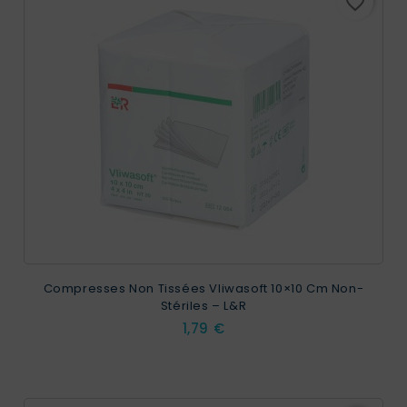
favorite_border
Compresses Non Tissées Vliwasoft 10×10 Cm Non-
Stériles – L&R
Prix
1,79 €