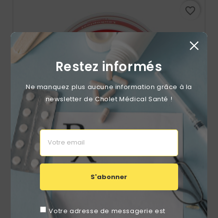
favorite_border
Restez informés
Ne manquez plus aucune information grâce à la
newsletter de Cholet Médical Santé !
Sparadrap Tissé Leukoplast S 1,25cmx5m Unité
S'abonner
Prix
1,19 €
Votre adresse de messagerie est