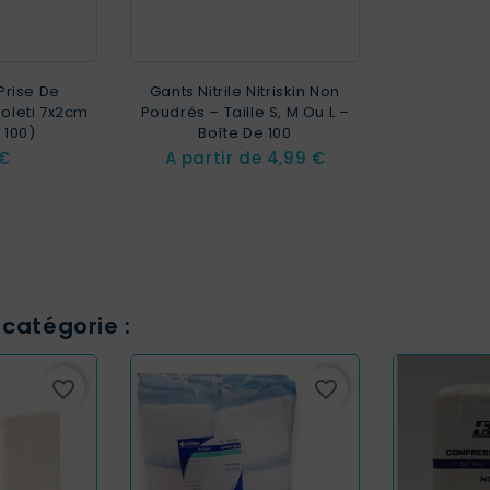
rise De
Gants Nitrile Nitriskin Non
Joleti 7x2cm
Poudrés – Taille S, M Ou L –
 100)
Boîte De 100
Prix
 €
A partir de
4,99 €
catégorie :
favorite_border
favorite_border