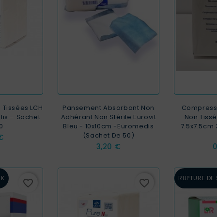
 Tissées LCH
Pansement Absorbant Non
Compresse
Plis – Sachet
Adhérant Non Stérile Eurovit
Non Tiss
0
Bleu - 10x10cm -Euromedis
7.5x7.5cm
(Sachet De 50)
€
Prix
P
3,20 €
0
CK
RUPTURE DE
favorite_border
favorite_border