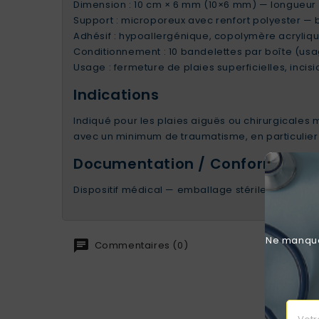
Dimension : 10 cm × 6 mm (10×6 mm) — longueur 
Support : microporeux avec renfort polyester —
Adhésif : hypoallergénique, copolymère acryliq
Conditionnement : 10 bandelettes par boîte (us
Usage : fermeture de plaies superficielles, incis
Indications
Indiqué pour les plaies aiguës ou chirurgicales m
avec un minimum de traumatisme, en particulier 
Documentation / Conformité
Dispositif médical — emballage stérile, suppor
Ne manquez
Commentaires (0)