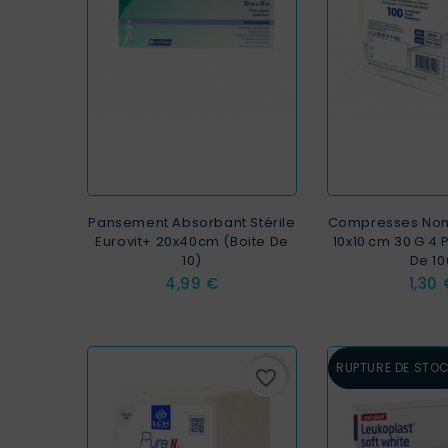
Pansement Absorbant Stérile
Compresses Non
Eurovit+ 20x40cm (boite De
10x10 Cm 30 G 4 
10)
De 10
Prix
Prix
4,99 €
1,30 
RUPTURE DE STO
favorite_border