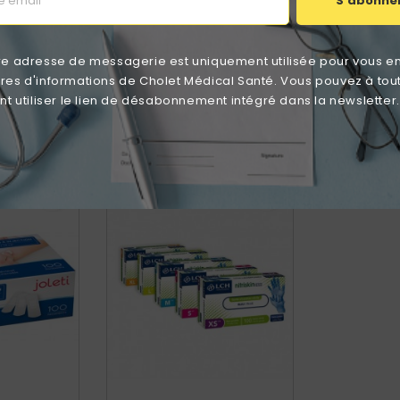
S'abonne
re adresse de messagerie est uniquement utilisée pour vous e
éresser
ttres d'informations de Cholet Médical Santé. Vous pouvez à tou
 utiliser le lien de désabonnement intégré dans la newsletter.
DISPONIBLE
ES EN STOCK
favorite_border
favorite_border