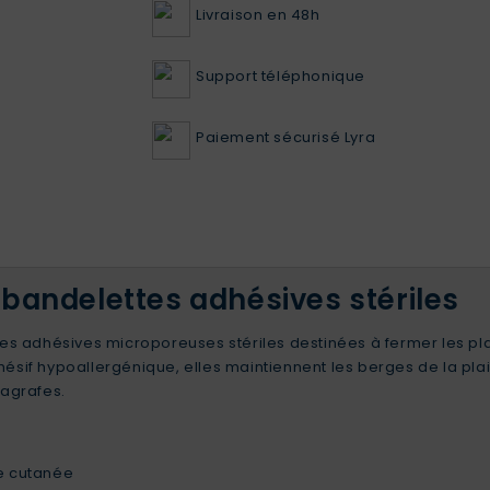
Livraison en 48h
Support téléphonique
Paiement sécurisé Lyra
 bandelettes adhésives stériles
s adhésives microporeuses stériles destinées à fermer les plaie
ésif hypoallergénique, elles maintiennent les berges de la plai
d’agrafes.
re cutanée