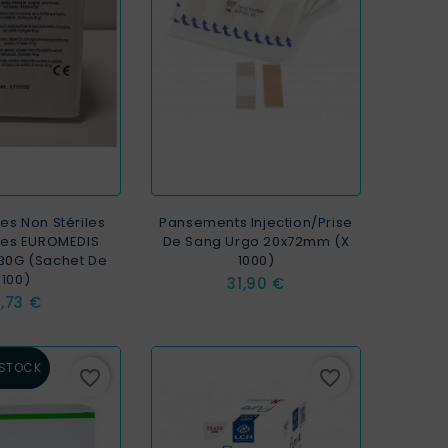
s Non Stériles
Pansements Injection/prise
ées EUROMEDIS
De Sang Urgo 20x72mm (x
 30G (sachet De
1000)
100)
Prix
31,90 €
rix
,73 €
 STOCK
favorite_border
favorite_border