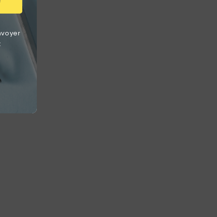
r
nvoyer
t