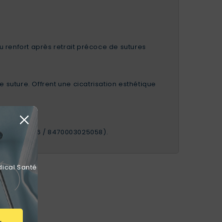
 ou renfort après retrait précoce de sutures
e suture. Offrent une cicatrisation esthétique
réf. STR1546 / 8470003025058).
dical Santé