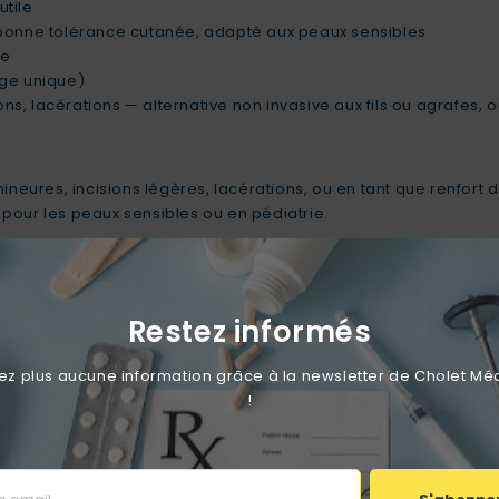
utile
 bonne tolérance cutanée, adapté aux peaux sensibles
ue
age unique)
ions, lacérations — alternative non invasive aux fils ou agrafes,
ineures, incisions légères, lacérations, ou en tant que renfort d
pour les peaux sensibles ou en pédiatrie.
t microporeux conforme aux normes 3M pour sutures adhésives (
Restez informés
 plus aucune information grâce à la newsletter de Cholet Mé
!
Aucun avis n'a été publié pour le moment.