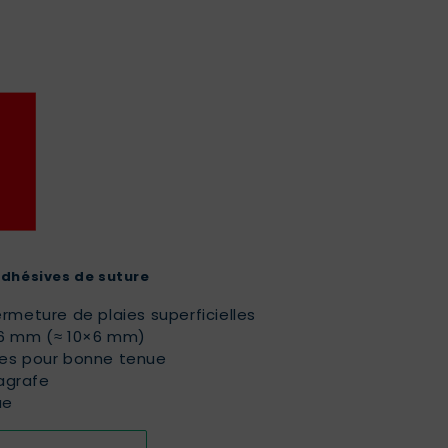
adhésives de suture
rmeture de plaies superficielles
 6 mm (≈ 10×6 mm)
ées pour bonne tenue
 agrafe
ue