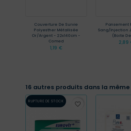
Couverture De Survie
Pansement P
Polyesther Métallisée
Sang/injection 
Or/argent - 22x140cm -
(Boite De
Comed
Prix
2,89
Prix
1,19 €
16 autres produits dans la même 
RUPTURE DE STOCK
favorite_border