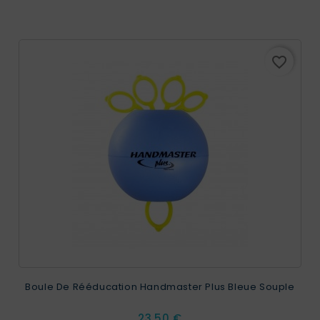
favorite_border
Boule De Rééducation Handmaster Plus Bleue Souple
Prix
23,50 €