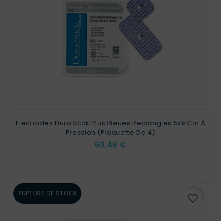
Electrodes Dura Stick Plus Bleues Rectangles 5x9 Cm À
Pression (plaquette De 4)
Prix
60,48 €
RUPTURE DE STOCK
favorite_border