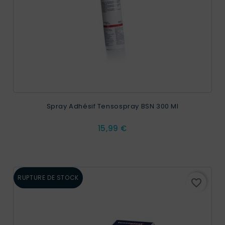
Spray Adhésif Tensospray BSN 300 Ml
Prix
15,99 €
RUPTURE DE STOCK
favorite_border