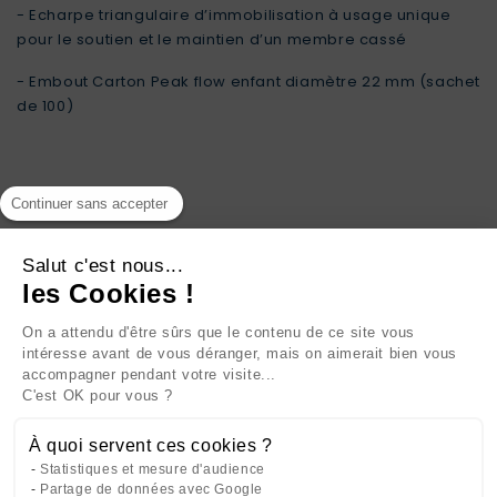
- Echarpe triangulaire d’immobilisation à usage unique
pour le soutien et le maintien d’un membre cassé
- Embout Carton Peak flow enfant diamètre 22 mm (sachet
de 100)
Continuer sans accepter
Salut c'est nous...
les Cookies !
INFORMATIONS

On a attendu d'être sûrs que le contenu de ce site vous
intéresse avant de vous déranger, mais on aimerait bien vous
NOTRE SOCIÉTÉ

accompagner pendant votre visite...
C'est OK pour vous ?
NOS PRODUITS

À quoi servent ces cookies ?
CATÉGORIES

Statistiques et mesure d'audience
Partage de données avec Google