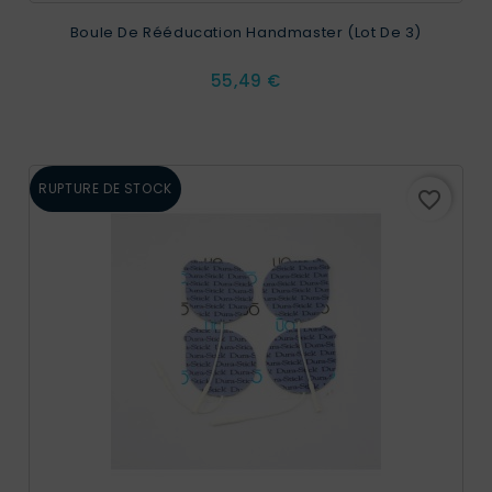
Boule De Rééducation Handmaster (Lot De 3)
Prix
55,49 €
RUPTURE DE STOCK
favorite_border