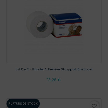
Lot De 2 - Bande Adhésive Strappal 10mx4cm
Prix
13,26 €
RUPTURE DE STOCK
favorite_border