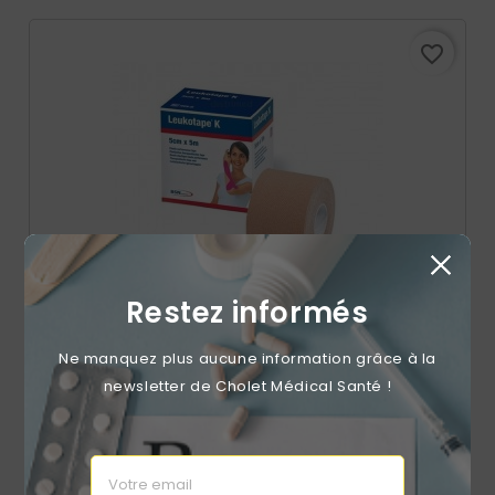
favorite_border
Restez informés
Ne manquez plus aucune information grâce à la
newsletter de Cholet Médical Santé !
Bande Leukotape K Haute Performance
Prix
A partir de
12,25 €