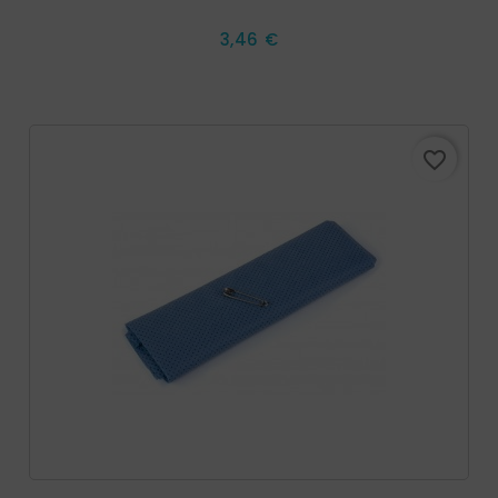
Prix
3,46 €
favorite_border