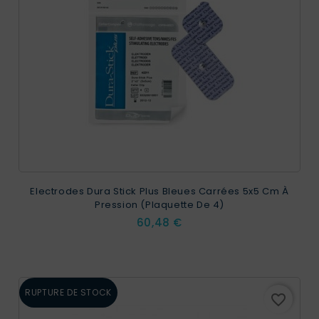
Electrodes Dura Stick Plus Bleues Carrées 5x5 Cm À
Pression (plaquette De 4)
Prix
60,48 €
RUPTURE DE STOCK
favorite_border