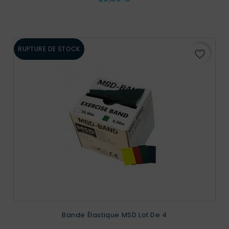
RUPTURE DE STOCK
favorite_border
Bande Élastique MSD Lot De 4