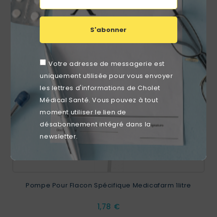
S'abonner
favorite_border
Votre adresse de messagerie est
uniquement utilisée pour vous envoyer
les lettres d'informations de Cholet
Médical Santé. Vous pouvez à tout
moment utiliser le lien de
désabonnement intégré dans la
newsletter.
Pompe Pour Flacon Spécifique Medicafarm 1litre
Prix
1,78 €