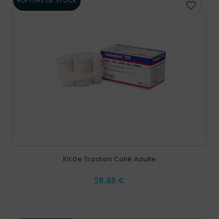
RUPTURE DE STOCK
favorite_border
Kit De Traction Collé Adulte
Prix
28,88 €