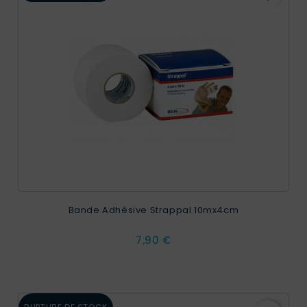
Bande Adhésive Strappal 10mx4cm
Prix
7,90 €