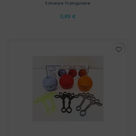
Echarpe Triangulaire
Prix
0,89 €
favorite_border