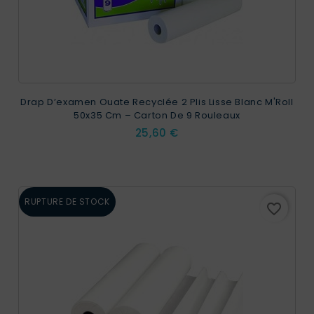
Drap D’examen Ouate Recyclée 2 Plis Lisse Blanc M'Roll
50x35 Cm – Carton De 9 Rouleaux
Prix
25,60 €
RUPTURE DE STOCK
favorite_border