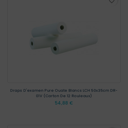
favorite_border
EXCLUSIVITÉ WEB !
Draps D'examen Pure Ouate Blancs LCH 50x35cm DR-
01V (Carton De 12 Rouleaux)
Prix
54,88 €