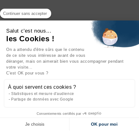
Continuer sans accepter
Salut c'est nous...
les Cookies !
On a attendu d'être sûrs que le contenu
INFORMATIONS

de ce site vous intéresse avant de vous
déranger, mais on aimerait bien vous accompagner pendant
NOTRE SOCIÉTÉ

votre visite...
C'est OK pour vous ?
NOS PRODUITS

À quoi servent ces cookies ?
CATÉGORIES

Statistiques et mesure d'audience
Partage de données avec Google
Consentements certifiés par
Site réalisé par
l'agence web Makeo
Je choisis
OK pour moi
Axeptio consent
Plateforme de Gestion du Consentement : Personnalisez vos Options