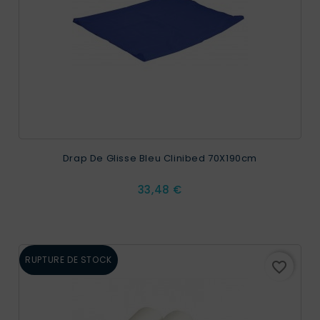
Drap De Glisse Bleu Clinibed 70X190cm
Prix
33,48 €
RUPTURE DE STOCK
favorite_border