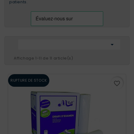
patients.

Affichage 1-11 de 11 article(s)
RUPTURE DE STOCK
favorite_border