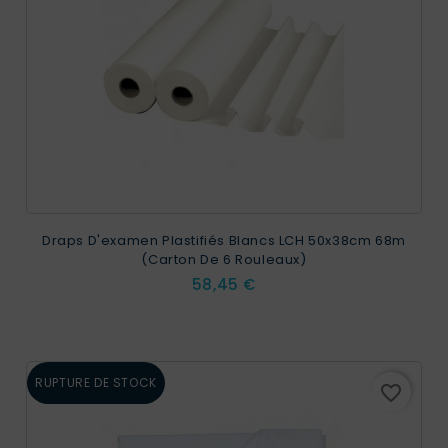
Draps D'examen Plastifiés Blancs LCH 50x38cm 68m
(Carton De 6 Rouleaux)
Prix
58,45 €
RUPTURE DE STOCK
favorite_border