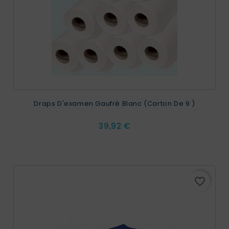
Draps D'examen Gaufré Blanc (carton De 9 )
Prix
39,92 €
favorite_border