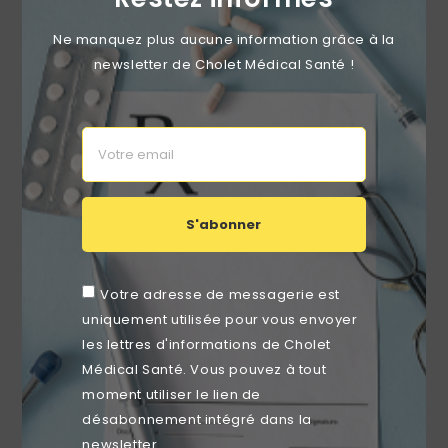
Ne manquez plus aucune information grâce à la
newsletter de Cholet Médical Santé !
S'abonner
Draps D'examen Pure Ouate Blancs LCH 70 X 38cm
Votre adresse de messagerie est
(carton De 6 Rouleaux)
uniquement utilisée pour vous envoyer
Prix
52,78 €
les lettres d'informations de Cholet
Médical Santé. Vous pouvez à tout
moment utiliser le lien de
désabonnement intégré dans la
favorite_border
newsletter.