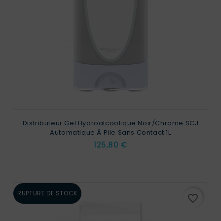
Distributeur Gel Hydroalcoolique Noir/Chrome SCJ
Automatique À Pile Sans Contact 1L
Prix
125,80 €
RUPTURE DE STOCK
favorite_border