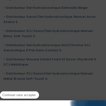
- Distributeur Gel Hydroalcoolique Distrisafe Beige
- Distributeur Savon/Gel Hydroalcoolique Manuel Anios
Airless 1L
- Distributeur SCJ Savon/Gel Hydroalcoolique Manuel
Blanc Soft-Touch 1L
- Distributeur Gel Hydroalcoolique Noir/Chrome SCJ
Automatique À Pile Sans Contact 1L
- Distributeur Mousse Instant Foam Et Savon Glycériné 1L
SCJ Métallique
- Distributeur SCJ Savon/Gel Hydroalcoolique Manuel
Métal Brossé Soft-Touch 1L
Continuer sans accepter