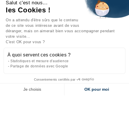
Salut c'est nous...
les Cookies !
On a attendu d'être sûrs que le contenu
INFORMATIONS

de ce site vous intéresse avant de vous
déranger, mais on aimerait bien vous accompagner pendant
NOTRE SOCIÉTÉ

votre visite...
C'est OK pour vous ?
NOS PRODUITS

À quoi servent ces cookies ?
CATÉGORIES

Statistiques et mesure d'audience
Partage de données avec Google
Consentements certifiés par
Site réalisé par
l'agence web Makeo
Je choisis
OK pour moi
Axeptio consent
Plateforme de Gestion du Consentement : Personnalisez vos Options
Notre plateforme vous permet d'adapter et de gérer vos paramètres de 