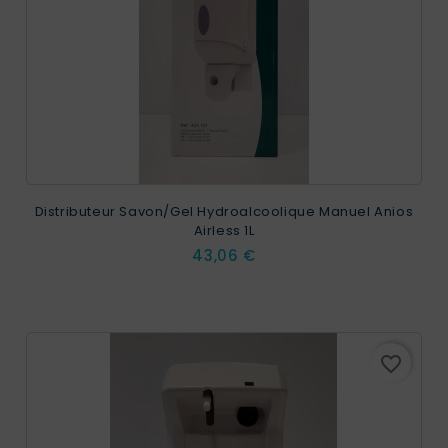
Distributeur Savon/Gel Hydroalcoolique Manuel Anios
Airless 1L
Prix
43,06 €
favorite_border