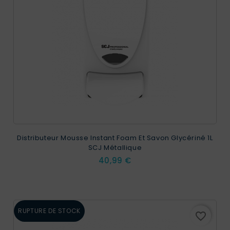
Distributeur Mousse Instant Foam Et Savon Glycériné 1L
SCJ Métallique
Prix
40,99 €
RUPTURE DE STOCK
favorite_border