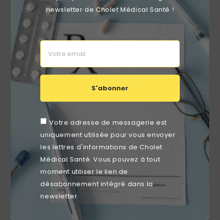
favorite_border
newsletter de Cholet Médical Santé !
S'abonner
Votre adresse de messagerie est
uniquement utilisée pour vous envoyer
les lettres d'informations de Cholet
Médical Santé. Vous pouvez à tout
Distributeur Essuie-Mains Pliés En V Evadis Blanc /
Bouton Poussoir
moment utiliser le lien de
Prix
24,99 €
désabonnement intégré dans la
newsletter.