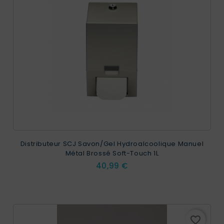
Distributeur SCJ Savon/Gel Hydroalcoolique Manuel
Métal Brossé Soft-Touch 1L
Prix
40,99 €
favorite_border