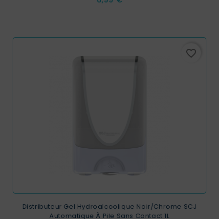
favorite_border
Distributeur Gel Hydroalcoolique Noir/Chrome SCJ
Automatique À Pile Sans Contact 1L