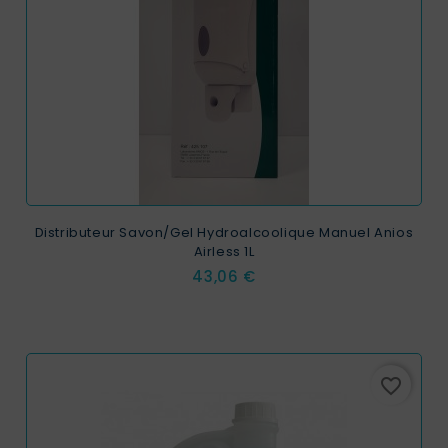
Distributeur Savon/Gel Hydroalcoolique Manuel Anios
Airless 1L
Prix
43,06 €
favorite_border