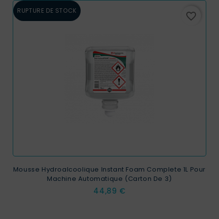
RUPTURE DE STOCK
favorite_border
Mousse Hydroalcoolique Instant Foam Complete 1L Pour
Machine Automatique (carton De 3)
Prix
44,89 €