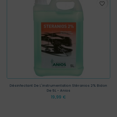
favorite_border
Désinfectant De L'instrumentation Stéranios 2% Bidon
De 5L - Anios
Prix
19,99 €