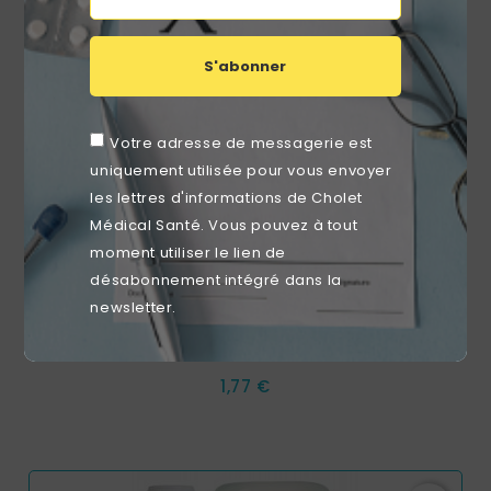
S'abonner
Votre adresse de messagerie est
uniquement utilisée pour vous envoyer
les lettres d'informations de Cholet
Médical Santé. Vous pouvez à tout
moment utiliser le lien de
désabonnement intégré dans la
newsletter.
Pompe Pour Bidon De 1L
Prix
1,77 €