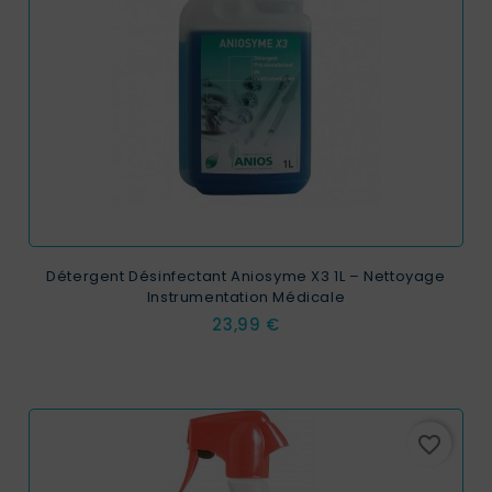
Détergent Désinfectant Aniosyme X3 1L – Nettoyage
Instrumentation Médicale
Prix
23,99 €
favorite_border