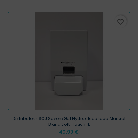
favorite_border
Distributeur SCJ Savon/Gel Hydroalcoolique Manuel
Blanc Soft-Touch 1L
Prix
40,99 €