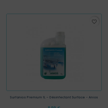
favorite_border
Surfanios Premium 1L – Désinfectant Surface - Anios
Prix
8,99 €