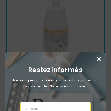
Restez informés
Désinfectant De Surface Aniospray Surf 29 Sans Pompe
1L
Ne manquez plus aucune information grâce à la
Prix
9,89 €
newsletter de Cholet Médical Santé !
RUPTURE DE STOCK
favorite_border