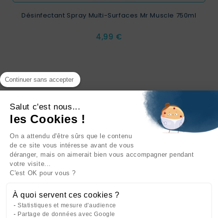
Désinfectant Spray Multi-Surfaces Mr Muscle 750ml
Prix
4,99 €
Continuer sans accepter
Salut c'est nous...
les Cookies !
On a attendu d'être sûrs que le contenu
INFORMATIONS

de ce site vous intéresse avant de vous
déranger, mais on aimerait bien vous accompagner pendant
NOTRE SOCIÉTÉ

votre visite...
C'est OK pour vous ?
NOS PRODUITS

À quoi servent ces cookies ?
CATÉGORIES

Statistiques et mesure d'audience
Partage de données avec Google