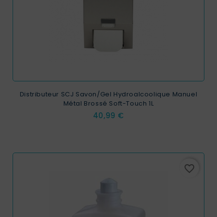
Distributeur SCJ Savon/Gel Hydroalcoolique Manuel
Métal Brossé Soft-Touch 1L
Prix
40,99 €
favorite_border