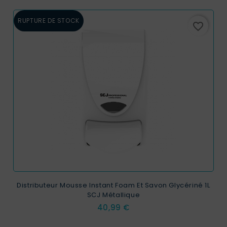
RUPTURE DE STOCK
favorite_border
Distributeur Mousse Instant Foam Et Savon Glycériné 1L
SCJ Métallique
Prix
40,99 €