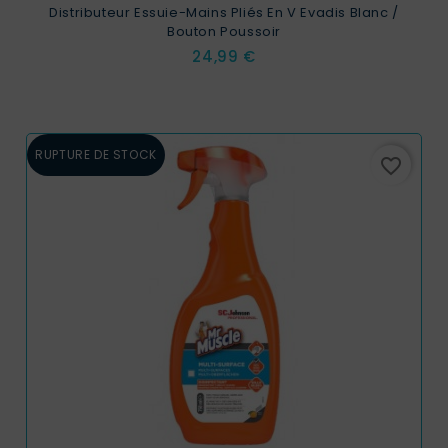
Distributeur Essuie-Mains Pliés En V Evadis Blanc /
Bouton Poussoir
Prix
24,99 €
RUPTURE DE STOCK
favorite_border