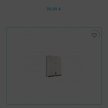
Prix
39,99 €
favorite_border