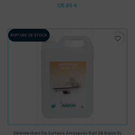
Prix
125,80 €
RUPTURE DE STOCK
favorite_border
Désinfectant De Surface Aniospray Surf 29 Bidon 5L