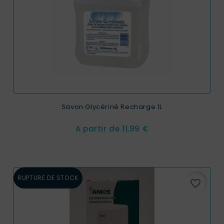
Savon Glycériné Recharge 1L
Prix
A partir de
11,99 €
RUPTURE DE STOCK
favorite_border