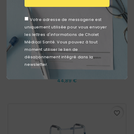
Votre adresse de messagerie est
uniquement utilisée pour vous envoyer
les lettres d'informations de Cholet
Médical Santé. Vous pouvez à tout
moment utiliser le lien de
désabonnement intégré dans la
newsletter.
Chaise De Douche Avec Découpe Anatomique
Prix
44,89 €
favorite_border