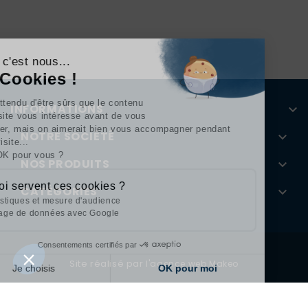
Continuer sans accepter
Salut c'est nous...
les Cookies !
On a attendu d'être sûrs que le contenu
INFORMATIONS

de ce site vous intéresse avant de vous
déranger, mais on aimerait bien vous accompagner pendant
NOTRE SOCIÉTÉ

votre visite...
C'est OK pour vous ?
NOS PRODUITS

À quoi servent ces cookies ?
CATÉGORIES

Statistiques et mesure d'audience
Partage de données avec Google
Consentements certifiés par
Site réalisé par
l'agence web Makeo
Je choisis
OK pour moi
Axeptio consent
Plateforme de Gestion du Consentement : Personnalisez vos Options