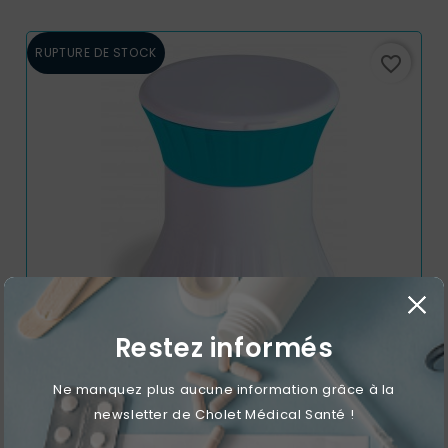
RUPTURE DE STOCK
favorite_border
Restez informés
Brise Pilules 3 En 1 Orium
Ne manquez plus aucune information grâce à la
newsletter de Cholet Médical Santé !
Prix
6,90 €