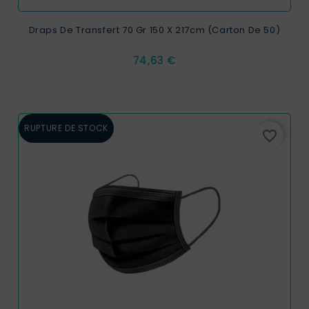
Draps De Transfert 70 Gr 150 X 217cm (carton De 50)
Prix
74,63 €
RUPTURE DE STOCK
favorite_border