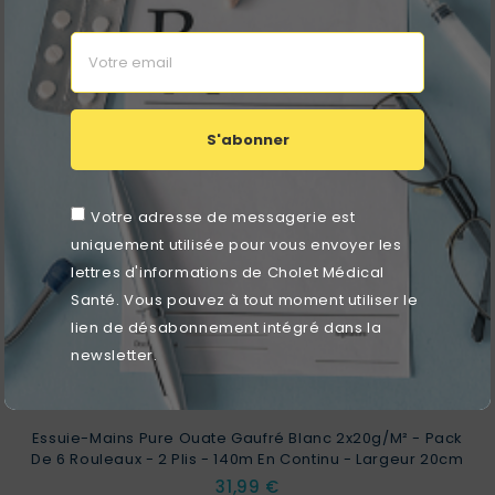
favorite_border
S'abonner
Votre adresse de messagerie est
uniquement utilisée pour vous envoyer les
lettres d'informations de Cholet Médical
Santé. Vous pouvez à tout moment utiliser le
lien de désabonnement intégré dans la
newsletter.
Essuie-Mains Pure Ouate Gaufré Blanc 2x20g/m² - Pack
De 6 Rouleaux - 2 Plis - 140m En Continu - Largeur 20cm
Prix
31,99 €