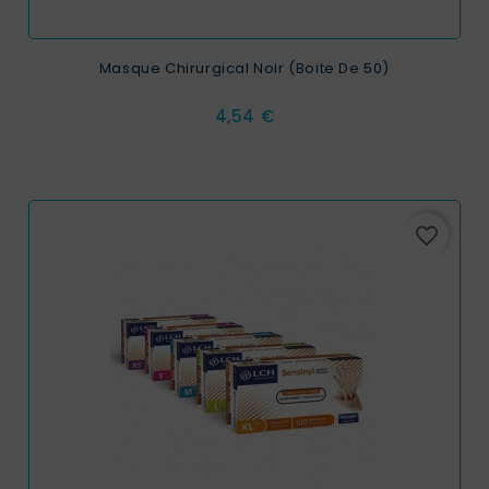
Masque Chirurgical Noir (Boite De 50)
Prix
4,54 €
favorite_border