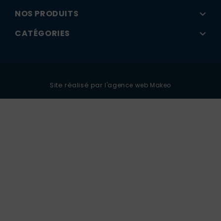
NOS PRODUITS

CATÉGORIES

Site réalisé par
l'agence web Makeo