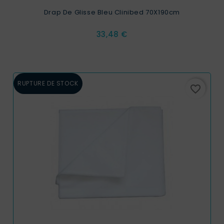
Drap De Glisse Bleu Clinibed 70X190cm
Prix
33,48 €
RUPTURE DE STOCK
favorite_border