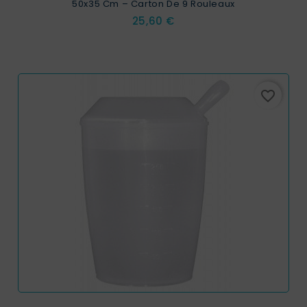
50x35 Cm – Carton De 9 Rouleaux
Prix
25,60 €
favorite_border