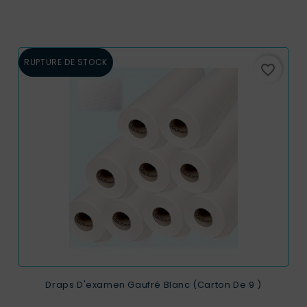
RUPTURE DE STOCK
favorite_border
Draps D'examen Gaufré Blanc (carton De 9 )