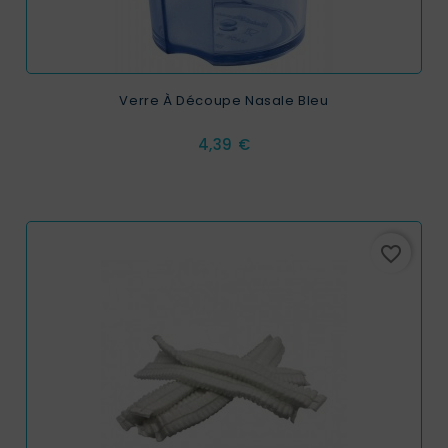
Verre À Découpe Nasale Bleu
Prix
4,39 €
favorite_border