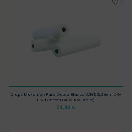
favorite_border
Draps D'examen Pure Ouate Blancs LCH 50x35cm DR-
01V (Carton De 12 Rouleaux)
Prix
54,88 €