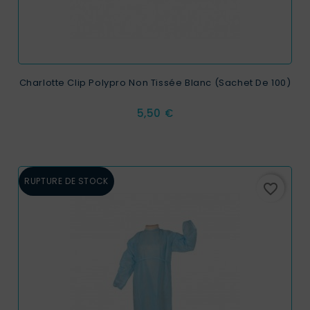
Charlotte Clip Polypro Non Tissée Blanc (sachet De 100)
Prix
5,50 €
RUPTURE DE STOCK
favorite_border