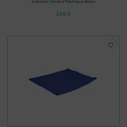
Gobelet Canard Plastique Blanc
Prix
2,99 €
favorite_border