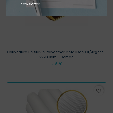
newsletter.
Couverture De Survie Polyesther Métallisée Or/argent -
22x140cm - Comed
Prix
1,19 €
favorite_border