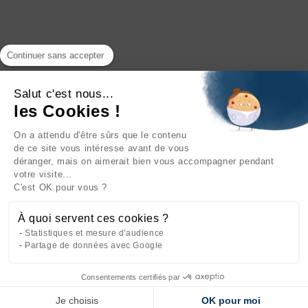
Continuer sans accepter
Salut c'est nous...
les Cookies !
On a attendu d'être sûrs que le contenu
INFORMATIONS

de ce site vous intéresse avant de vous
déranger, mais on aimerait bien vous accompagner pendant
NOTRE SOCIÉTÉ

votre visite...
C'est OK pour vous ?
NOS PRODUITS

À quoi servent ces cookies ?
CATÉGORIES

Statistiques et mesure d'audience
Partage de données avec Google
Consentements certifiés par
Site réalisé par
l'agence web Makeo
Je choisis
OK pour moi