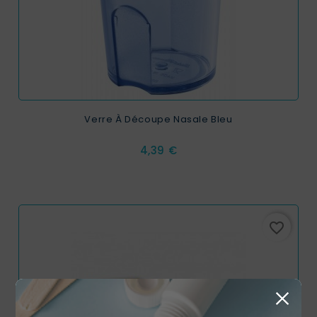
Verre À Découpe Nasale Bleu
Prix
4,39 €
favorite_border