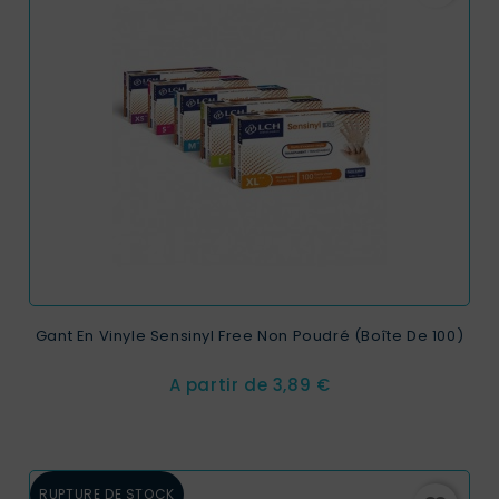
Gant En Vinyle Sensinyl Free Non Poudré (Boîte De 100)
Prix
A partir de
3,89 €
RUPTURE DE STOCK