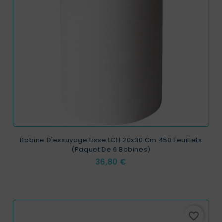
EXCLUSIVITÉ WEB !
Bobine D'essuyage Lisse LCH 20x30 Cm 450 Feuillets
(paquet De 6 Bobines)
Prix
36,80 €
favorite_border