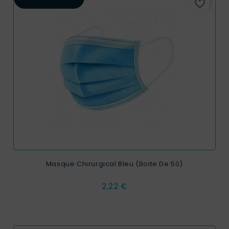
favorite_border
Masque Chirurgical Bleu (Boite De 50)
Prix
2,22 €