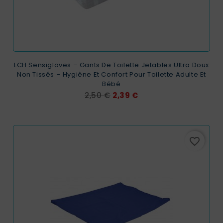
LCH Sensigloves – Gants De Toilette Jetables Ultra Doux
Non Tissés – Hygiène Et Confort Pour Toilette Adulte Et
Bébé
Prix
Prix
2,50 €
2,39 €
de
base
favorite_border