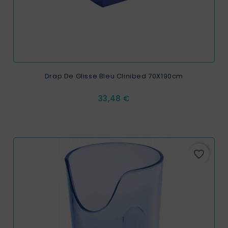
Drap De Glisse Bleu Clinibed 70X190cm
Prix
33,48 €
favorite_border