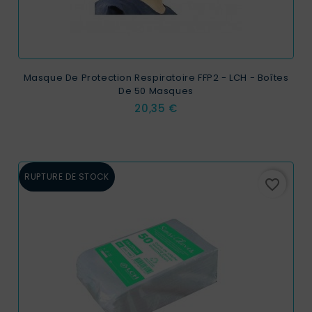
Masque De Protection Respiratoire FFP2 - LCH - Boîtes
De 50 Masques
Prix
20,35 €
RUPTURE DE STOCK
favorite_border