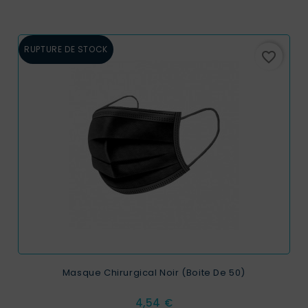
RUPTURE DE STOCK
favorite_border
Masque Chirurgical Noir (Boite De 50)
Prix
4,54 €