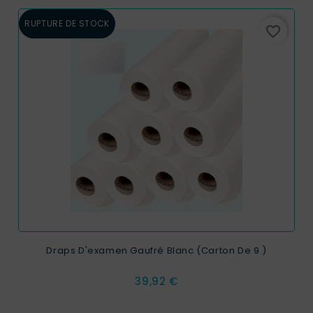
RUPTURE DE STOCK
favorite_border
Draps D'examen Gaufré Blanc (carton De 9 )
Prix
39,92 €