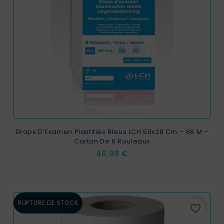
Draps D’Examen Plastifiés Bleus LCH 50x38 Cm – 68 M –
Carton De 6 Rouleaux
Prix
46,99 €
RUPTURE DE STOCK
favorite_border