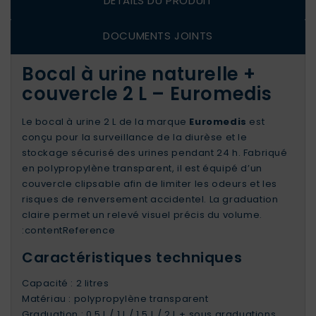
DÉTAILS DU PRODUIT
DOCUMENTS JOINTS
Bocal à urine naturelle +
couvercle 2 L – Euromedis
Le bocal à urine 2 L de la marque
Euromedis
est
conçu pour la surveillance de la diurèse et le
stockage sécurisé des urines pendant 24 h. Fabriqué
en polypropylène transparent, il est équipé d’un
couvercle clipsable afin de limiter les odeurs et les
risques de renversement accidentel. La graduation
claire permet un relevé visuel précis du volume.
:contentReference
Caractéristiques techniques
Capacité : 2 litres
Matériau : polypropylène transparent
Graduation : 0,5 L / 1 L / 1,5 L / 2 L + sous graduations