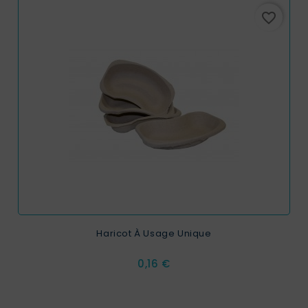
favorite_border
Haricot À Usage Unique
Prix
0,16 €