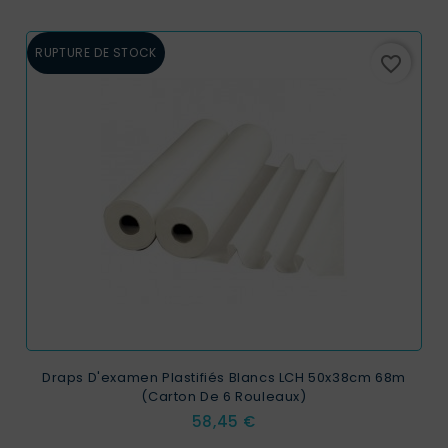
RUPTURE DE STOCK
favorite_border
Draps D'examen Plastifiés Blancs LCH 50x38cm 68m
(Carton De 6 Rouleaux)
Prix
58,45 €