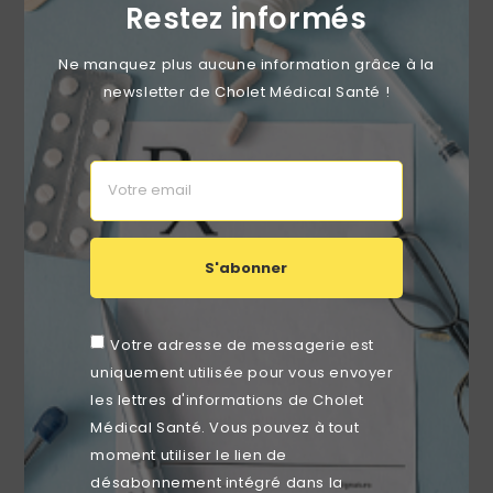
Restez informés
Ne manquez plus aucune information grâce à la
newsletter de Cholet Médical Santé !
Gants Nitrile Nitriskin Non Poudrés – Taille S, M Ou L –
Boîte De 100
Prix
A partir de
4,99 €
S'abonner
Votre adresse de messagerie est
uniquement utilisée pour vous envoyer
favorite_border
les lettres d'informations de Cholet
Médical Santé. Vous pouvez à tout
moment utiliser le lien de
désabonnement intégré dans la