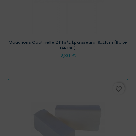
Mouchoirs Ouatinelle 2 Plis/2 Épaisseurs 19x21cm (Boite
De 100)
Prix
2,30 €
favorite_border