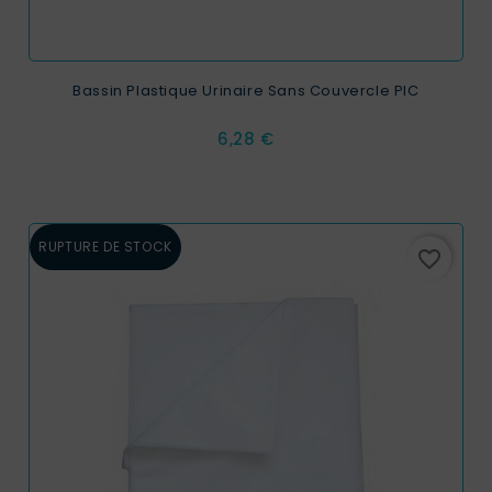
Bassin Plastique Urinaire Sans Couvercle PIC
Prix
6,28 €
RUPTURE DE STOCK
favorite_border