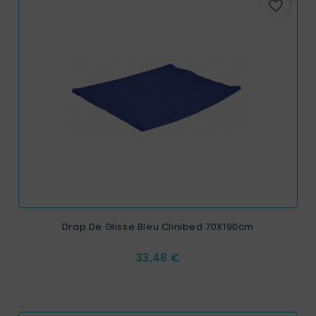
favorite_border
Drap De Glisse Bleu Clinibed 70X190cm
Prix
33,48 €