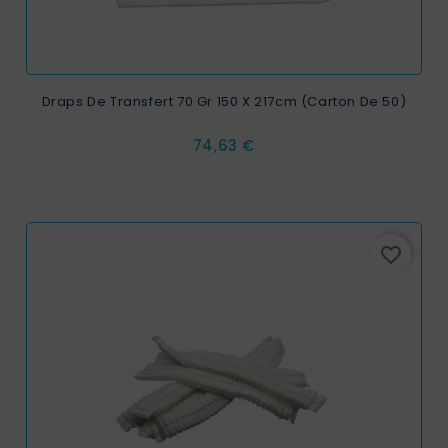
Draps De Transfert 70 Gr 150 X 217cm (carton De 50)
Prix
74,63 €
favorite_border