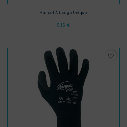
Haricot À Usage Unique
Prix
0,16 €
favorite_border