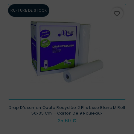
RUPTURE DE STOCK
favorite_border
Drap D’examen Ouate Recyclée 2 Plis Lisse Blanc M'Roll
50x35 Cm – Carton De 9 Rouleaux
Prix
25,60 €