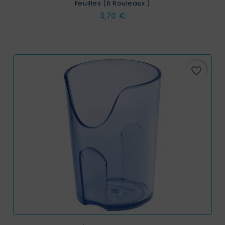
Feuilles (6 Rouleaux )
Prix
3,70 €
favorite_border