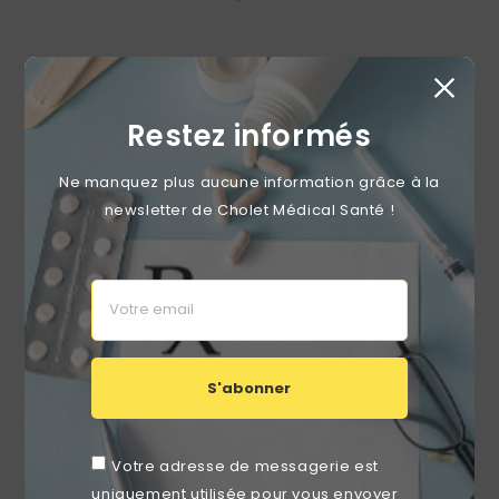
RUPTURE DE STOCK
favorite_border
Restez informés
Ne manquez plus aucune information grâce à la
newsletter de Cholet Médical Santé !
S'abonner
LCH Sensigloves – Gants De Toilette Jetables Ultra Doux
Votre adresse de messagerie est
Non Tissés – Hygiène Et Confort Pour Toilette Adulte Et
uniquement utilisée pour vous envoyer