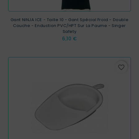
Gant NINJA ICE - Taille 10 - Gant Spécial Froid - Double
Couche - Enduction PVC/HPT Sur La Paume - Singer
Safety
Prix
6,10 €
favorite_border