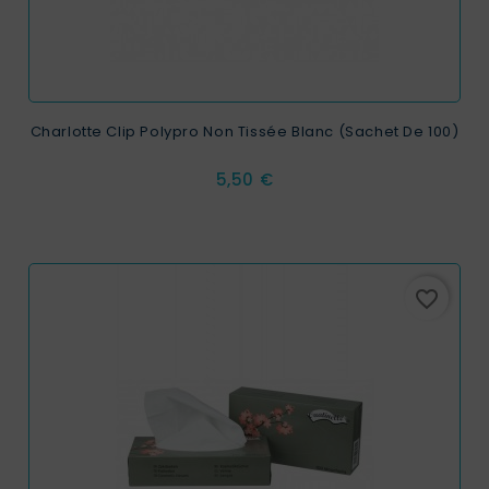
Charlotte Clip Polypro Non Tissée Blanc (sachet De 100)
Prix
5,50 €
favorite_border