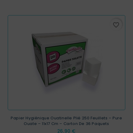
favorite_border
Papier Hygiénique Ouatinelle Plié 250 Feuillets – Pure
Ouate – 11x17 Cm – Carton De 36 Paquets
Prix
26,90 €