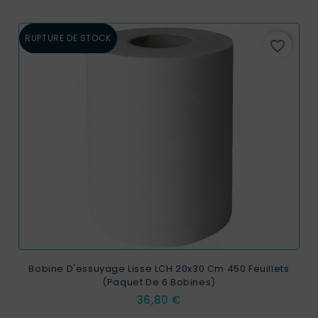
RUPTURE DE STOCK
favorite_border
Bobine D'essuyage Lisse LCH 20x30 Cm 450 Feuillets
(paquet De 6 Bobines)
Prix
36,80 €