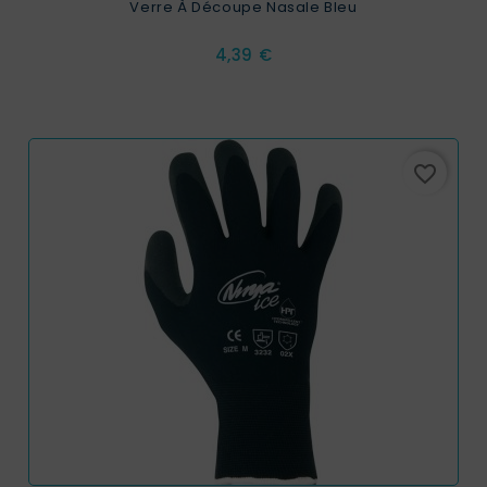
Verre À Découpe Nasale Bleu
Prix
4,39 €
favorite_border