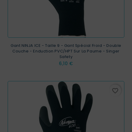
Gant NINJA ICE - Taille 9 - Gant Spécial Froid - Double
Couche - Enduction PVC/HPT Sur La Paume - Singer
Safety
Prix
6,10 €
favorite_border