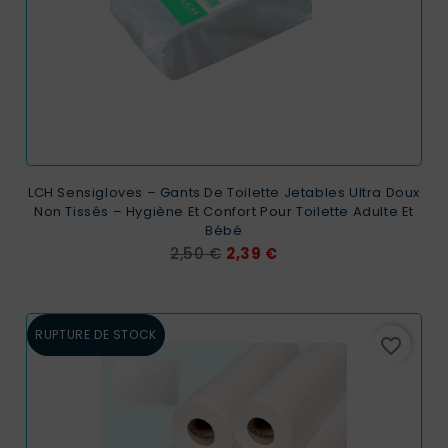
LCH Sensigloves – Gants De Toilette Jetables Ultra Doux
Non Tissés – Hygiène Et Confort Pour Toilette Adulte Et
Bébé
Prix
Prix
2,50 €
2,39 €
de
base
RUPTURE DE STOCK
favorite_border