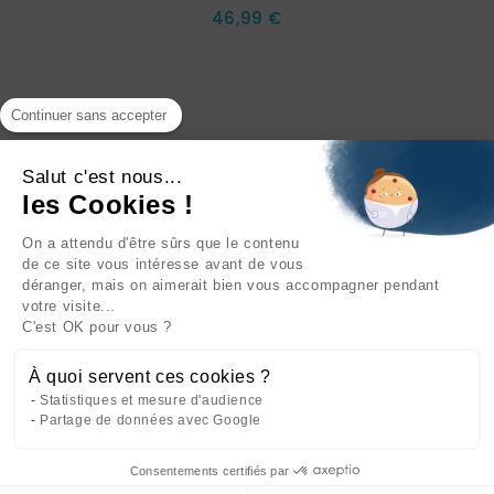
Prix
46,99 €
Continuer sans accepter
Salut c'est nous...
les Cookies !
On a attendu d'être sûrs que le contenu
INFORMATIONS

de ce site vous intéresse avant de vous
EXCLUSIVITÉ WEB !
déranger, mais on aimerait bien vous accompagner pendant
NOTRE SOCIÉTÉ

votre visite...
C'est OK pour vous ?
NOS PRODUITS

À quoi servent ces cookies ?
CATÉGORIES

Statistiques et mesure d'audience
Partage de données avec Google
Consentements certifiés par