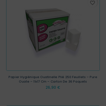
favorite_border
Papier Hygiénique Ouatinelle Plié 250 Feuillets – Pure
Ouate – 11x17 Cm – Carton De 36 Paquets
Prix
26,90 €