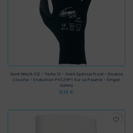
Gant NINJA ICE - Taille 10 - Gant Spécial Froid - Double
Couche - Enduction PVC/HPT Sur La Paume - Singer
Safety
Prix
6,10 €
favorite_border