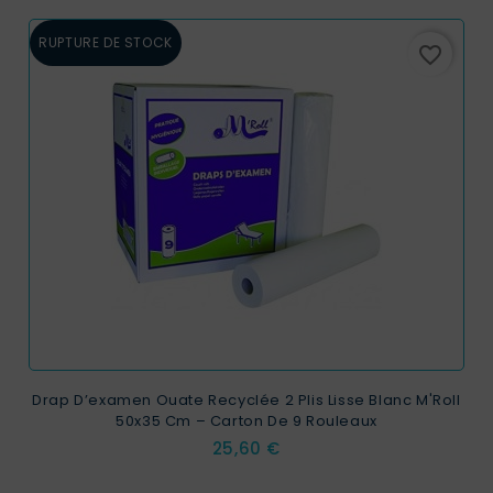
RUPTURE DE STOCK
favorite_border
Drap D’examen Ouate Recyclée 2 Plis Lisse Blanc M'Roll
50x35 Cm – Carton De 9 Rouleaux
Prix
25,60 €