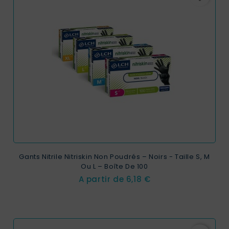
Gants Nitrile Nitriskin Non Poudrés – Noirs - Taille S, M
Ou L – Boîte De 100
Prix
A partir de
6,18 €