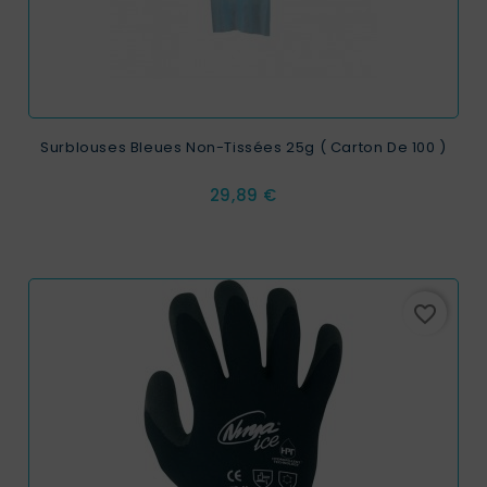
Surblouses Bleues Non-Tissées 25g ( Carton De 100 )
Prix
29,89 €
favorite_border