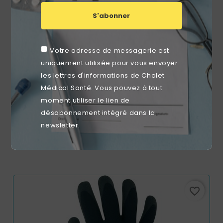
S'abonner
Votre adresse de messagerie est
uniquement utilisée pour vous envoyer
les lettres d'informations de Cholet
Médical Santé. Vous pouvez à tout
moment utiliser le lien de
désabonnement intégré dans la
Bassin Plastique Urinaire Sans Couvercle PIC
newsletter.
Prix
6,28 €
favorite_border