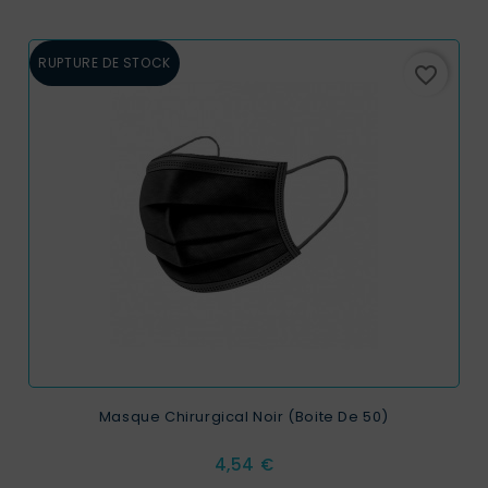
RUPTURE DE STOCK
favorite_border
Masque Chirurgical Noir (Boite De 50)
Prix
4,54 €