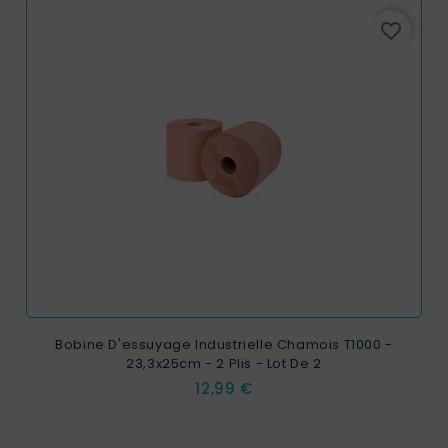
favorite_border
Bobine D'essuyage Industrielle Chamois T1000 -
23,3x25cm - 2 Plis - Lot De 2
Prix
12,99 €