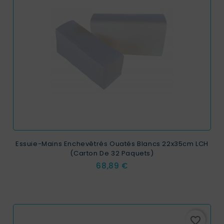
Essuie-Mains Enchevêtrés Ouatés Blancs 22x35cm LCH
(carton De 32 Paquets)
Prix
68,89 €
favorite_border