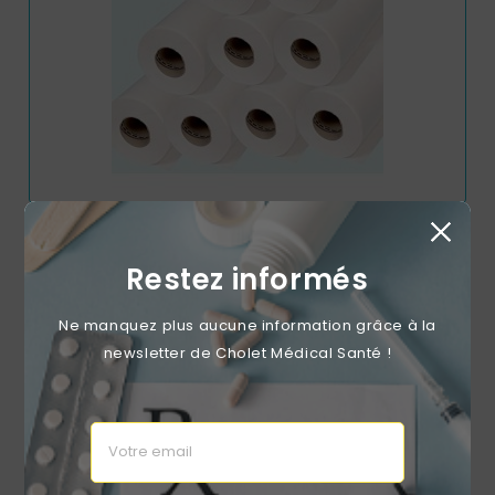
Draps D'examen Gaufré Blanc (carton De 9 )
Restez informés
Prix
39,92 €
Ne manquez plus aucune information grâce à la
newsletter de Cholet Médical Santé !
favorite_border