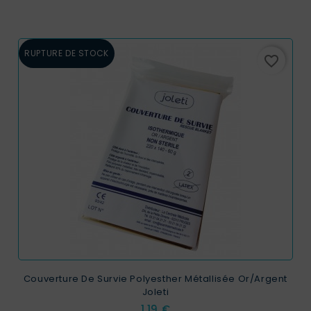
RUPTURE DE STOCK
favorite_border
Couverture De Survie Polyesther Métallisée Or/argent
Joleti
Prix
1,19 €