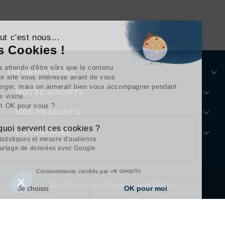
Continuer sans accepter
Salut c'est nous...
les Cookies !
On a attendu d'être sûrs que le contenu
INFORMATIONS

de ce site vous intéresse avant de vous
déranger, mais on aimerait bien vous accompagner pendant
NOTRE SOCIÉTÉ

votre visite...
C'est OK pour vous ?
NOS PRODUITS

À quoi servent ces cookies ?
CATÉGORIES

Statistiques et mesure d'audience
Partage de données avec Google
Consentements certifiés par
Site réalisé par
l'agence web Makeo
Je choisis
OK pour moi
Axeptio consent
Plateforme de Gestion du Consentement : Personnalisez vos Options
Notre plateforme vous permet d'adapter et de gérer vos paramètres de 