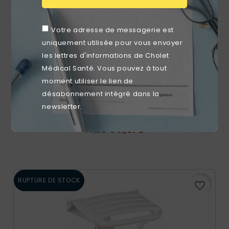
Votre adresse de messagerie est
uniquement utilisée pour vous envoyer
les lettres d'informations de Cholet
Médical Santé. Vous pouvez à tout
moment utiliser le lien de
désabonnement intégré dans la
newsletter.
Barre D'appui En Résine Rainurée Blanche 60 Cm
Prix
Prix
14,89 €
11,91 €
de
base
RUPTURE DE STOCK
favorite_border