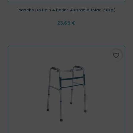
Planche De Bain 4 Patins Ajustable (Max 150kg)
Prix
23,65 €
favorite_border