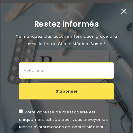
4 autres produits dans la même
catégorie :
Restez informés
RUPTURE DE STOCK
Ne manquez plus aucune information grâce à la
favorite_border
newsletter de Cholet Médical Santé !
S'abonner
Votre adresse de messagerie est
uniquement utilisée pour vous envoyer les
lettres d'informations de Cholet Médical
Siège De Douche Mural