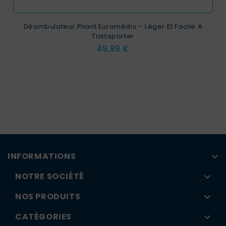
Déambulateur Pliant Euromédis – Léger Et Facile À
Transporter
Prix
49,99 €
INFORMATIONS

NOTRE SOCIÉTÉ

NOS PRODUITS

CATÉGORIES
