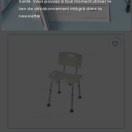
Santé. Vous pouvez à tout moment utiliser le
lien de désabonnement intégré dans la
Prix
63,07 €
newsletter.
favorite_border