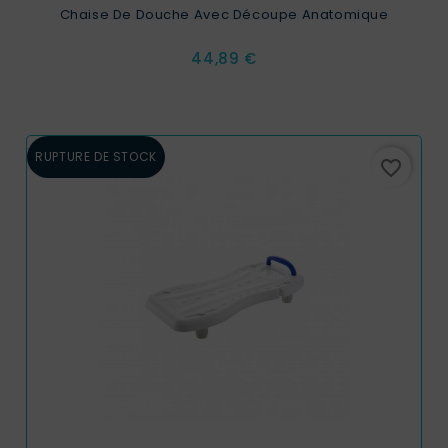
Chaise De Douche Avec Découpe Anatomique
Prix
44,89 €
RUPTURE DE STOCK
favorite_border