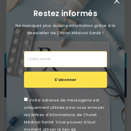
Livraison en 48h
Restez informés
Support téléphonique
Ne manquez plus aucune information grâce à la
newsletter de Cholet Médical Santé !
Paiement sécurisé Lyra
DESCRIPTION
DÉTAILS DU PRODUIT
S'abonner
DOCUMENTS JOINTS
Votre adresse de messagerie est
Draps d’Examen Blancs 2 Plis en
uniquement utilisée pour vous envoyer
Ouate Recyclée – M'Roll 50x35 cm
les lettres d'informations de Cholet
Les
draps d’examen ouate recyclée M'Roll
sont
Médical Santé. Vous pouvez à tout
conçus pour offrir
confort, hygiène et respect de
moment utiliser le lien de