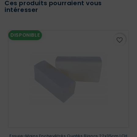
Ces produits pourraient vous
intéresser
DISPONIBLE
favorite_border
Essuie-Mains Enchevêtrés Ouatés Blancs 22x35cm LCH