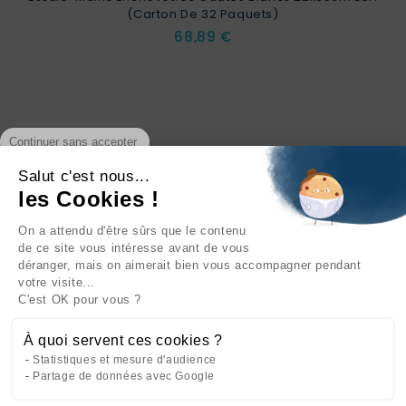
(carton De 32 Paquets)
Prix
68,89 €
Continuer sans accepter
Salut c'est nous...
les Cookies !
On a attendu d'être sûrs que le contenu
INFORMATIONS

de ce site vous intéresse avant de vous
déranger, mais on aimerait bien vous accompagner pendant
NOTRE SOCIÉTÉ

votre visite...
C'est OK pour vous ?
NOS PRODUITS

À quoi servent ces cookies ?
CATÉGORIES

Statistiques et mesure d'audience
Partage de données avec Google