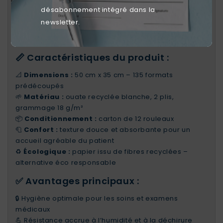
l’environnement
. Grâce à leur
texture lisse 2 plis
désabonnement intégré dans la
en pure ouate recyclée, ils garantissent une
newsletter.
excellente résistance à l’usage tout en participant à
une démarche écoresponsable.
📏 Caractéristiques du produit :
📐
Dimensions :
50 cm x 35 cm – 135 formats
prédécoupés
🌱
Matériau :
ouate recyclée blanche, 2 plis,
grammage 18 g/m²
📦
Conditionnement :
carton de 12 rouleaux
🧻
Confort :
texture douce et absorbante pour un
accueil agréable du patient
♻️
Écologique :
papier issu de fibres recyclées –
alternative éco responsable
✅ Avantages principaux :
🔒 Hygiène optimale pour les soins et examens
médicaux
💪 Résistance accrue à l’humidité et à la déchirure