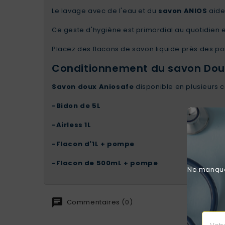
Le lavage avec de l'eau et du
savon ANIOS
aide
Ce geste d'hygiène est primordial au quotidien 
Placez des flacons de savon liquide près des poi
Conditionnement du savon Dou
Savon doux Aniosafe
disponible en plusieurs 
-
Bidon de 5L
-
Airless 1L
-
Flacon d'1L + pompe
-
Flacon de 500mL + pompe
Ne manquez
Commentaires (0)