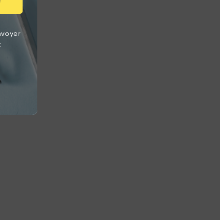
r
nvoyer
t