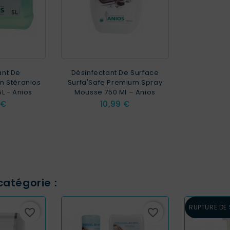
ant De
Désinfectant De Surface
on Stéranios
Surfa'Safe Premium Spray
L - Anios
Mousse 750 Ml – Anios
Prix
 €
10,99 €
atégorie :
RUPTURE DE
favorite_border
favorite_border