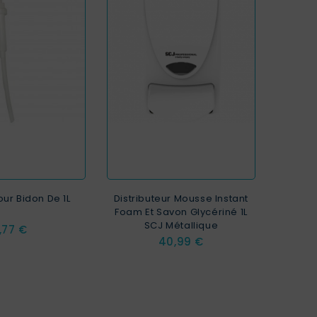
ur Bidon De 1L
Distributeur Mousse Instant
Foam Et Savon Glycériné 1L
SCJ Métallique
rix
1,77 €
Prix
40,99 €