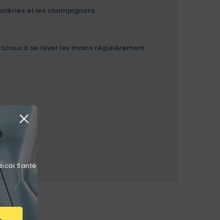
actéries et les champignons
 locaux à se laver les mains régulièrement
dical Santé