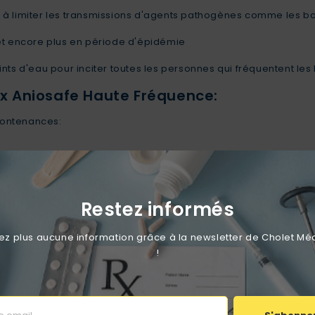
 à limiter les transmissions d'agents pathogènes comme les b
et encore plus en période d'épidémie
nts d'eau pour inciter toutes les personnes qui fréquentent les
x Aniosafe Haute Fréquence:
contenances:
Restez informés
 plus aucune information grâce à la newsletter de Cholet Mé
!