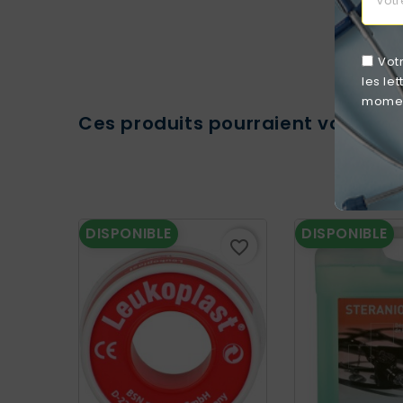
Vot
les le
moment
Ces produits pourraient vous int
DISPONIBLE
DISPONIBLE
favorite_border