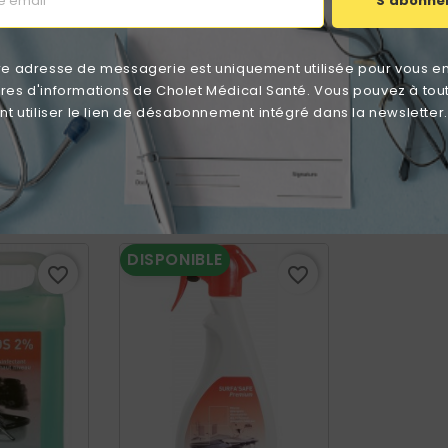
S'abonne
Aucun avis n'a été publié pour le moment.
re adresse de messagerie est uniquement utilisée pour vous e
ttres d'informations de Cholet Médical Santé. Vous pouvez à tou
 utiliser le lien de désabonnement intégré dans la newsletter.
éresser
DISPONIBLE
favorite_border
favorite_border