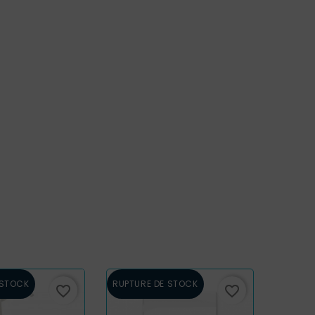
 STOCK
RUPTURE DE STOCK
favorite_border
favorite_border