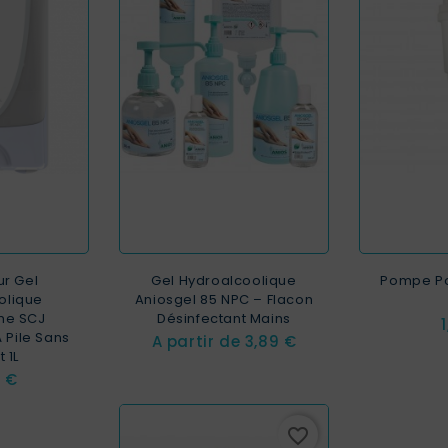
ur Gel
Gel Hydroalcoolique
Pompe Po
olique
Aniosgel 85 NPC – Flacon
me SCJ
Désinfectant Mains
P
 Pile Sans
Prix
A partir de
3,89 €
 1L
0 €
favorite_border