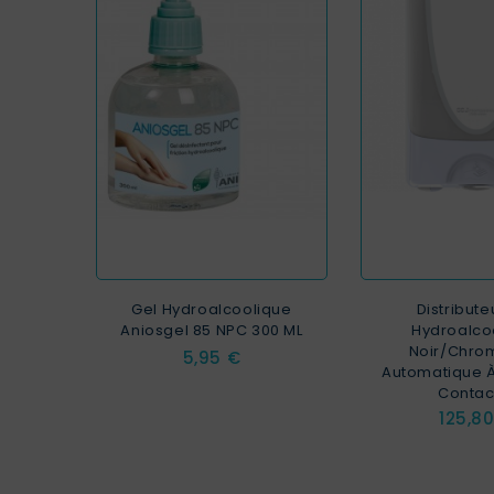
Gel Hydroalcoolique
Distribute
Aniosgel 85 NPC 300 ML
Hydroalco
Noir/Chro
Prix
5,95 €
Automatique À
Contact
Prix
125,8