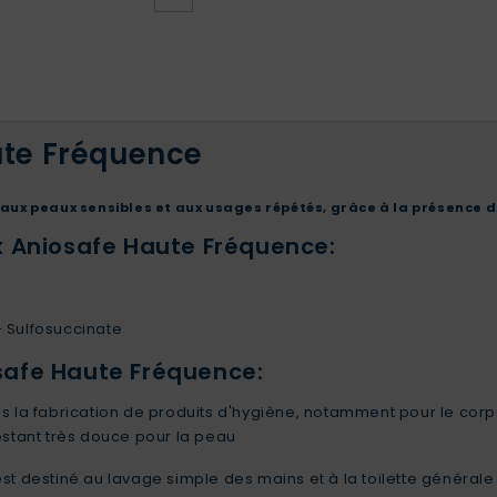
ute Fréquence
aux peaux sensibles et aux usages répétés, grâce à la présence 
x Aniosafe Haute Fréquence:
- Sulfosuccinate
afe Haute Fréquence:
s la fabrication de produits d'hygiène, notamment pour le cor
estant très douce pour la peau
st destiné au lavage simple des mains et à la toilette générale