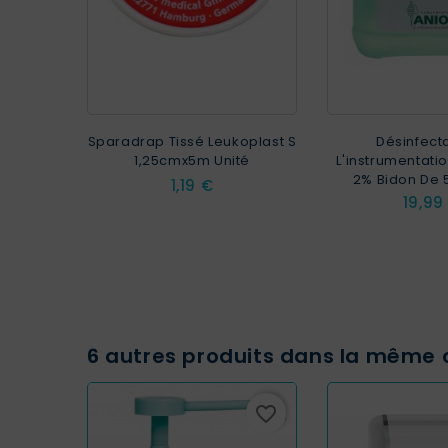
Sparadrap Tissé Leukoplast S
Désinfect
1,25cmx5m Unité
L'instrumentati
2% Bidon De 5
Prix
1,19 €
Prix
19,99
6 autres produits dans la même c
favorite_border