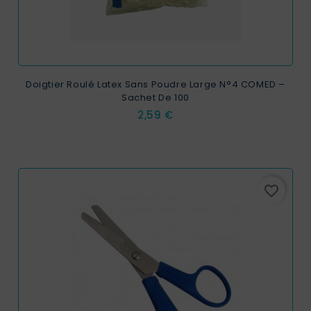
Doigtier Roulé Latex Sans Poudre Large N°4 COMED –
Sachet De 100
Prix
2,59 €
favorite_border