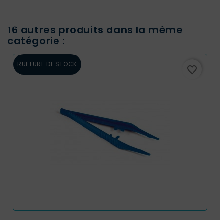
16 autres produits dans la même
catégorie :
RUPTURE DE STOCK
favorite_border