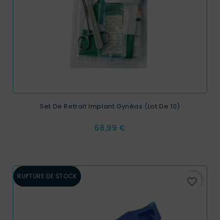
Set De Retrait Implant Gynéas (Lot De 10)
Prix
68,99 €
RUPTURE DE STOCK
favorite_border