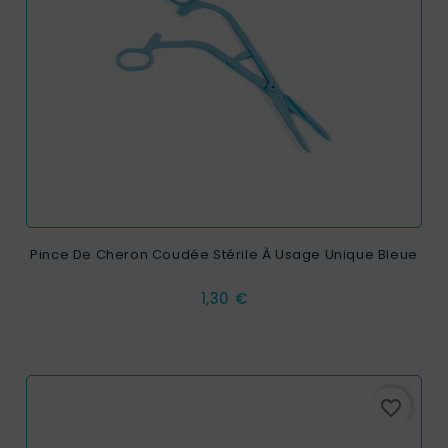
Pince De Cheron Coudée Stérile À Usage Unique Bleue
Prix
1,30 €
favorite_border