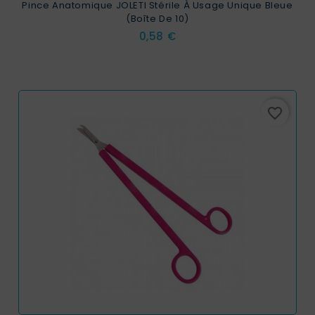
Pince Anatomique JOLETI Stérile À Usage Unique Bleue
(Boîte De 10)
Prix
0,58 €
favorite_border