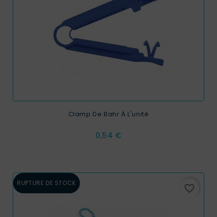
Clamp De Bahr À L'unité
Prix
0,54 €
RUPTURE DE STOCK
favorite_border