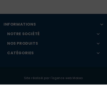
INFORMATIONS

NOTRE SOCIÉTÉ

NOS PRODUITS

CATÉGORIES

Site réalisé par
l'agence web Makeo