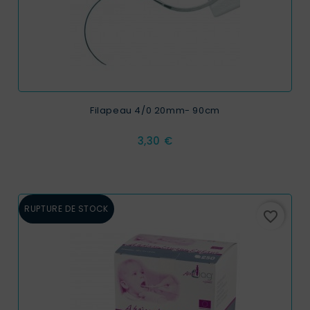
Filapeau 4/0 20mm- 90cm
Prix
3,30 €
RUPTURE DE STOCK
favorite_border