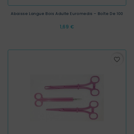
Abaisse Langue Bois Adulte Euromedis – Boîte De 100
Prix
1,69 €
favorite_border