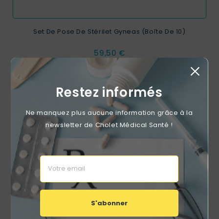
Set De Pose De Stérilet Gyneas (boîte De 10)
Prix
59,50 €
Restez informés
favorite_border
Ne manquez plus aucune information grâce à la
newsletter de Cholet Médical Santé !
S'abonner