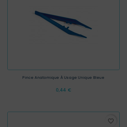
Pince Anatomique À Usage Unique Bleue
Prix
0,44 €
favorite_border