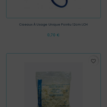
Ciseaux À Usage Unique Pointu 12cm LCH
Prix
0,70 €
favorite_border