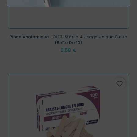
Pince Anatomique JOLETI Stérile À Usage Unique Bleue
(Boîte De 10)
Prix
0,58 €
favorite_border