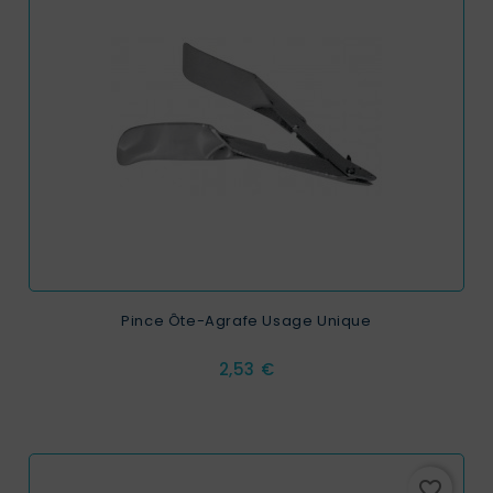
Pince Ôte-Agrafe Usage Unique
Prix
2,53 €
favorite_border