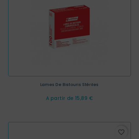
Lames De Bistouris Stériles
Prix
A partir de
15,89 €
favorite_border