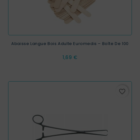
Abaisse Langue Bois Adulte Euromedis – Boîte De 100
Prix
1,69 €
favorite_border