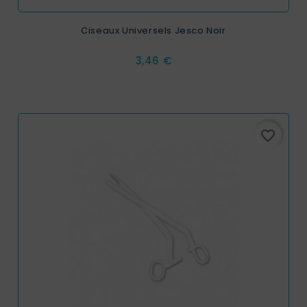
Ciseaux Universels Jesco Noir
Prix
3,46 €
favorite_border