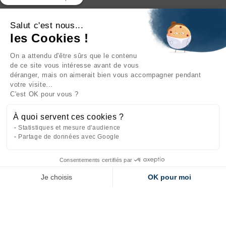
Salut c'est nous...
les Cookies !
On a attendu d'être sûrs que le contenu
INFORMATIONS

de ce site vous intéresse avant de vous
déranger, mais on aimerait bien vous accompagner pendant
NOTRE SOCIÉTÉ

votre visite...
C'est OK pour vous ?
NOS PRODUITS

À quoi servent ces cookies ?
CATÉGORIES

Statistiques et mesure d'audience
Partage de données avec Google
Consentements certifiés par
Site réalisé par
l'agence web Makeo
Je choisis
OK pour moi
Axeptio consent
Plateforme de Gestion du Consentement : Personnalisez vos Options
Notre plateforme vous permet d'adapter et de gérer vos paramètres de 