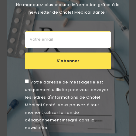
Ne manquez plus aucune information grâce à la
newsletter de Cholet Médical Santé !
Pince Anatomique À Usage Unique Verte
Prix
0,44 €
S'abonner
RUPTURE DE STOCK
favorite_border
Votre adresse de messagerie est
uniquement utilisée pour vous envoyer
les lettres d'informations de Cholet
Médical Santé. Vous pouvez à tout
moment utiliser le lien de
désabonnement intégré dans la
newsletter.