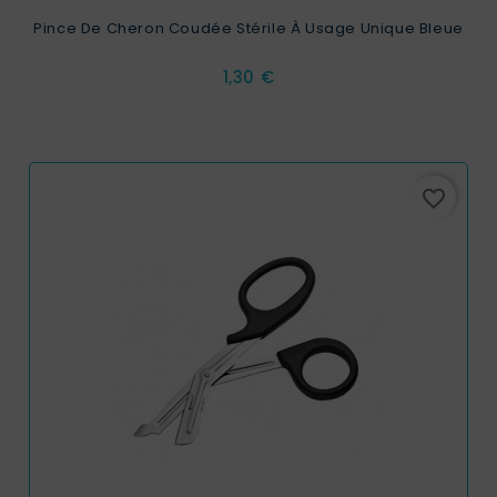
Pince De Cheron Coudée Stérile À Usage Unique Bleue
Prix
1,30 €
favorite_border