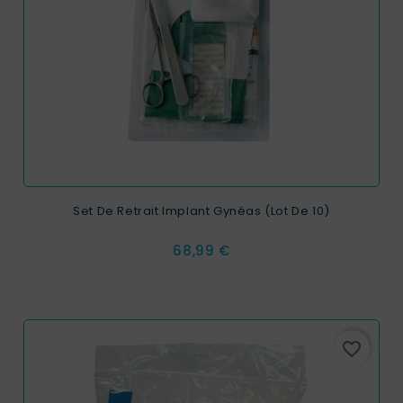
Set De Retrait Implant Gynéas (Lot De 10)
Prix
68,99 €
favorite_border