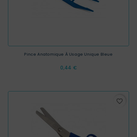
Pince Anatomique À Usage Unique Bleue
Prix
0,44 €
favorite_border