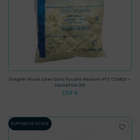
Doigtier Roulé Latex Sans Poudre Medium N°3 COMED –
Sachet De 100
Prix
2,59 €
RUPTURE DE STOCK
favorite_border