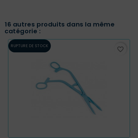
16 autres produits dans la même
catégorie :
RUPTURE DE STOCK
favorite_border