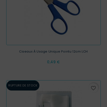
Ciseaux À Usage Unique Pointu 12cm LCH
Prix
0,49 €
RUPTURE DE STOCK
favorite_border