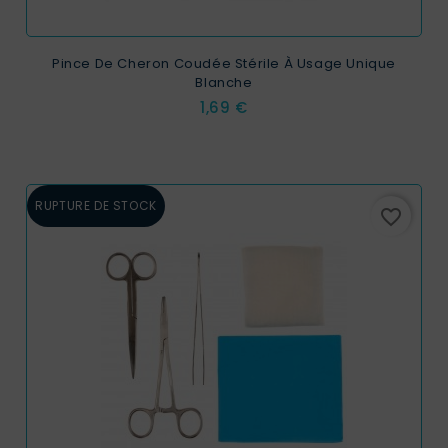
Pince De Cheron Coudée Stérile À Usage Unique
Blanche
Prix
1,69 €
RUPTURE DE STOCK
favorite_border