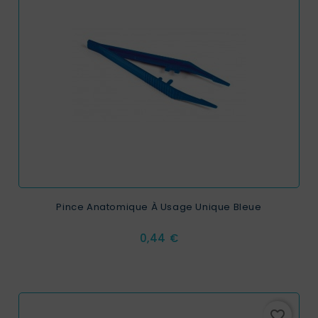
Pince Anatomique À Usage Unique Bleue
Prix
0,44 €
favorite_border