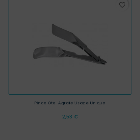
favorite_border
Pince Ôte-Agrafe Usage Unique
Prix
2,53 €