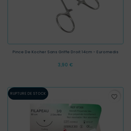
Pince De Kocher Sans Griffe Droit 14cm - Euromedis
Prix
3,90 €
RUPTURE DE STOCK
favorite_border