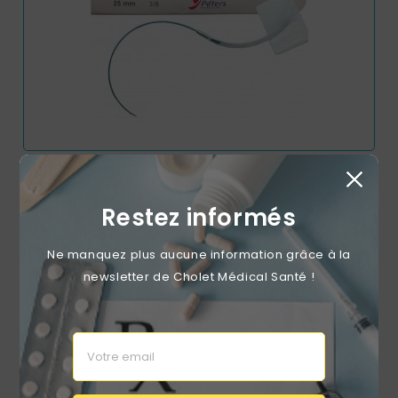
Filapeau 4/0 20mm- 90cm
Restez informés
Prix
3,30 €
Ne manquez plus aucune information grâce à la
newsletter de Cholet Médical Santé !
favorite_border