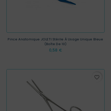
Pince Anatomique JOLETI Stérile À Usage Unique Bleue
(Boîte De 10)
Prix
0,58 €
favorite_border