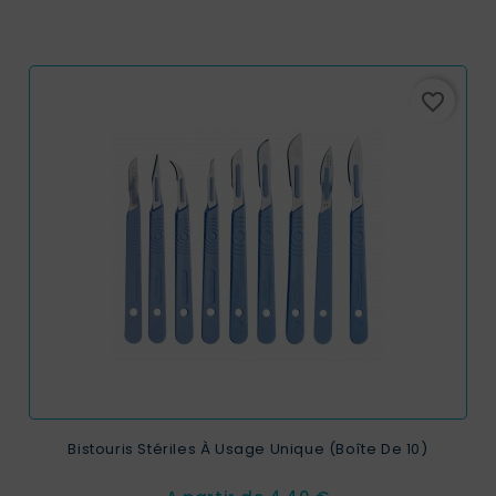
favorite_border
Bistouris Stériles À Usage Unique (boîte De 10)