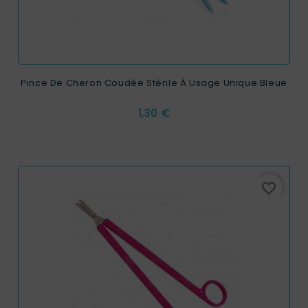
Pince De Cheron Coudée Stérile À Usage Unique Bleue
Prix
1,30 €
favorite_border