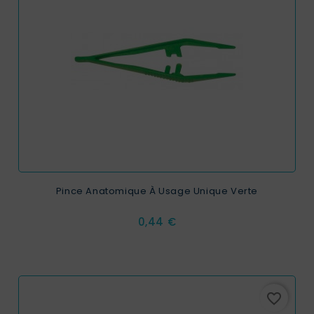
Pince Anatomique À Usage Unique Verte
Prix
0,44 €
favorite_border