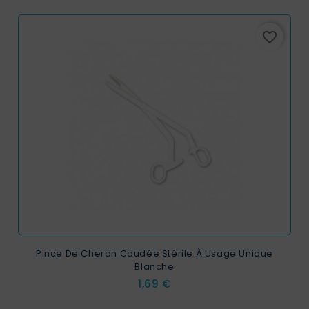
favorite_border
Pince De Cheron Coudée Stérile À Usage Unique
Blanche
Prix
1,69 €