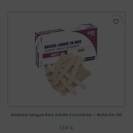
favorite_border
Abaisse Langue Bois Adulte Euromedis – Boîte De 100
Prix
1,69 €