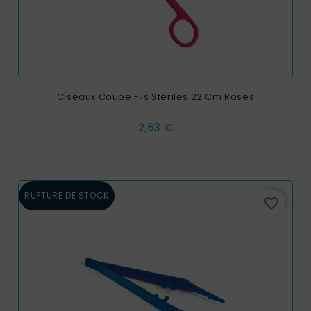
Ciseaux Coupe Fils Stériles 22 Cm Roses
Prix
2,63 €
RUPTURE DE STOCK
favorite_border