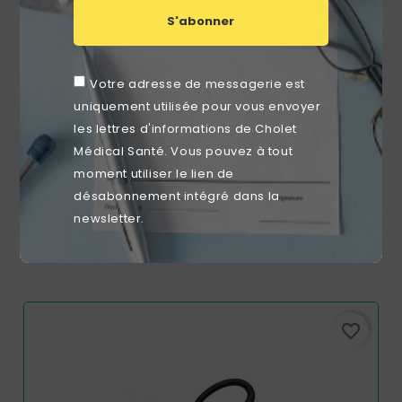
S'abonner
Votre adresse de messagerie est
uniquement utilisée pour vous envoyer
les lettres d'informations de Cholet
Médical Santé. Vous pouvez à tout
moment utiliser le lien de
Set De Pose De Stérilet Gyneas (boîte De 10)
désabonnement intégré dans la
newsletter.
Prix
59,50 €
favorite_border