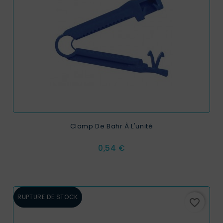
Clamp De Bahr À L'unité
Prix
0,54 €
RUPTURE DE STOCK
favorite_border