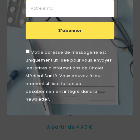
favorite_border
S'abonner
Votre adresse de messagerie est
uniquement utilisée pour vous envoyer
les lettres d'informations de Cholet
Médical Santé. Vous pouvez à tout
moment utiliser le lien de
désabonnement intégré dans la
newsletter.
Bistouris Stériles À Usage Unique (boîte De 10)
Prix
A partir de
4,40 €