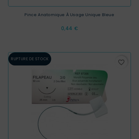
Pince Anatomique À Usage Unique Bleue
Prix
0,44 €
RUPTURE DE STOCK
favorite_border