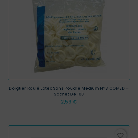
Doigtier Roulé Latex Sans Poudre Medium N°3 COMED –
Sachet De 100
Prix
2,59 €
favorite_border