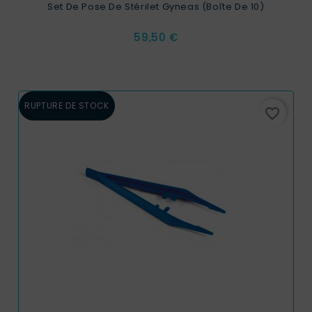
Set De Pose De Stérilet Gyneas (boîte De 10)
Prix
59,50 €
RUPTURE DE STOCK
favorite_border