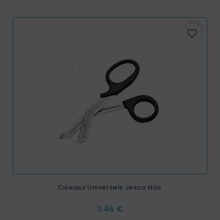
favorite_border
Ciseaux Universels Jesco Noir
Prix
3,46 €