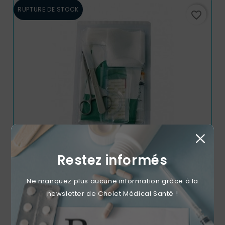
RUPTURE DE STOCK
favorite_border
Restez informés
Set De Retrait Implant Gynéas (Lot De 10)
Ne manquez plus aucune information grâce à la
newsletter de Cholet Médical Santé !
Prix
68,99 €