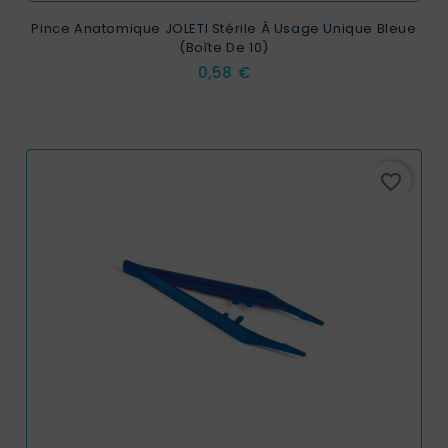
Pince Anatomique JOLETI Stérile À Usage Unique Bleue
(Boîte De 10)
Prix
0,58 €
favorite_border