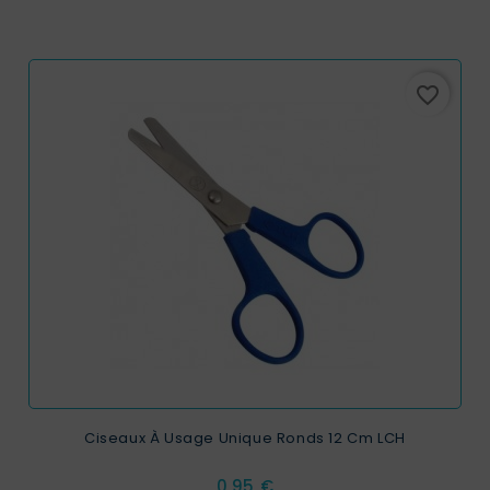
favorite_border
Ciseaux À Usage Unique Ronds 12 Cm LCH
Prix
0,95 €