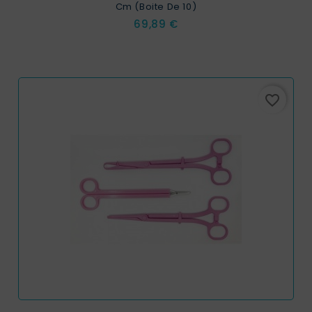
Cm (boite De 10)
Prix
69,89 €
favorite_border