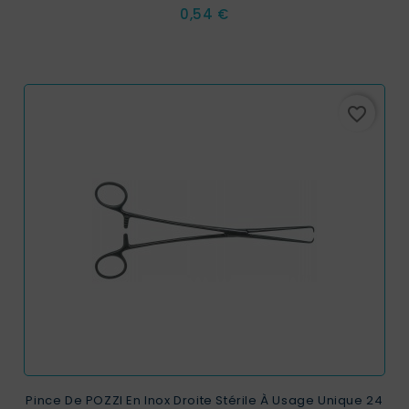
Prix
0,54 €
favorite_border
Pince De POZZI En Inox Droite Stérile À Usage Unique 24