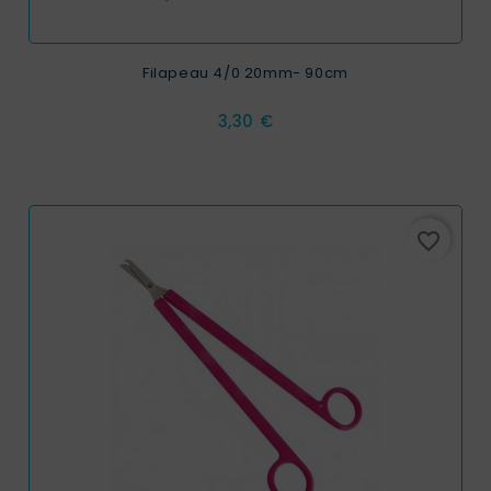
Filapeau 4/0 20mm- 90cm
Prix
3,30 €
favorite_border