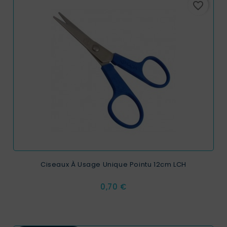
favorite_border
Ciseaux À Usage Unique Pointu 12cm LCH
Prix
0,70 €