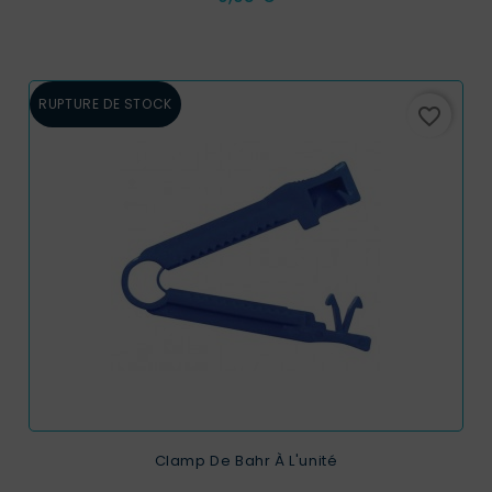
RUPTURE DE STOCK
favorite_border
Clamp De Bahr À L'unité