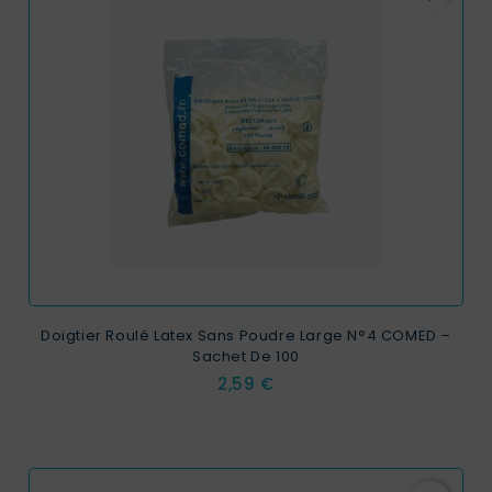
Doigtier Roulé Latex Sans Poudre Large N°4 COMED –
Sachet De 100
Prix
2,59 €