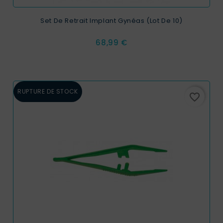
Set De Retrait Implant Gynéas (Lot De 10)
Prix
68,99 €
RUPTURE DE STOCK
favorite_border