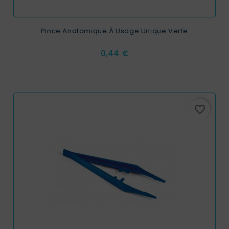
Pince Anatomique À Usage Unique Verte
Prix
0,44 €
favorite_border