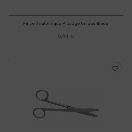
Pince Anatomique À Usage Unique Bleue
Prix
0,44 €
favorite_border