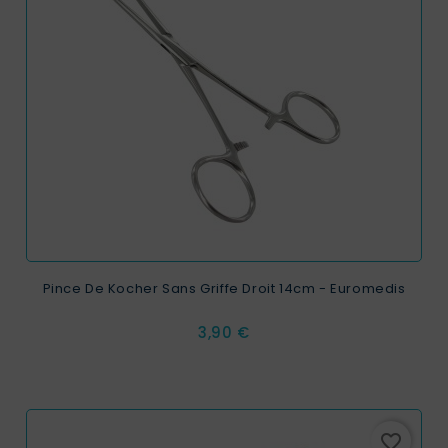
Pince De Kocher Sans Griffe Droit 14cm - Euromedis
Prix
3,90 €
favorite_border