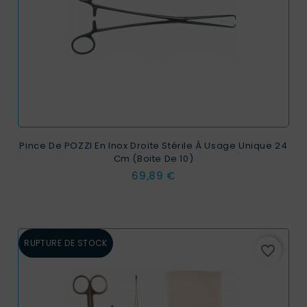
Pince De POZZI En Inox Droite Stérile À Usage Unique 24
Cm (boite De 10)
Prix
69,89 €
RUPTURE DE STOCK
favorite_border