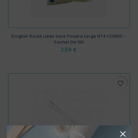
Doigtier Roulé Latex Sans Poudre Large N°4 COMED –
Sachet De 100
Prix
2,59 €
favorite_border