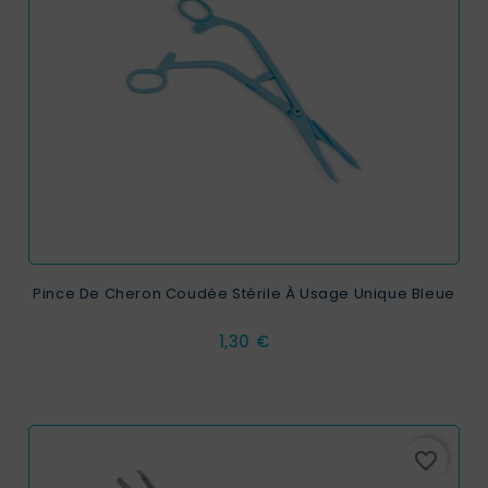
Pince De Cheron Coudée Stérile À Usage Unique Bleue
Prix
1,30 €
favorite_border