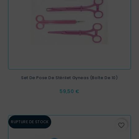
Set De Pose De Stérilet Gyneas (boîte De 10)
Prix
59,50 €
RUPTURE DE STOCK
favorite_border