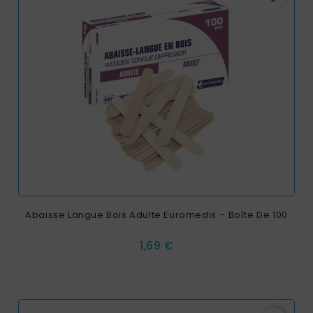
Abaisse Langue Bois Adulte Euromedis – Boîte De 100
Prix
1,69 €