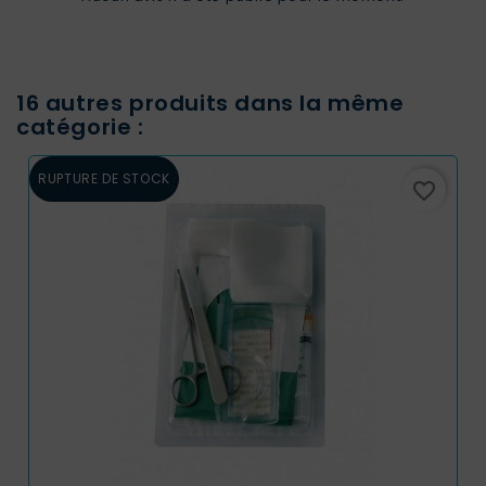
16 autres produits dans la même
catégorie :
RUPTURE DE STOCK
favorite_border