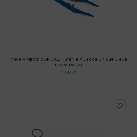
Pince Anatomique JOLETI Stérile À Usage Unique Bleue
(Boîte De 10)
Prix
0,58 €
favorite_border