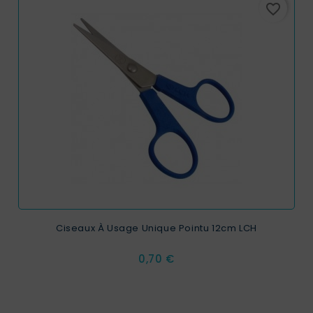
favorite_border
Ciseaux À Usage Unique Pointu 12cm LCH
Prix
0,70 €