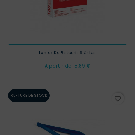
Lames De Bistouris Stériles
Prix
A partir de
15,89 €
RUPTURE DE STOCK
favorite_border