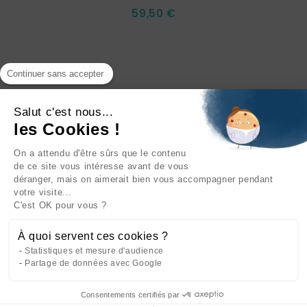
Prix
59,50 €
Continuer sans accepter
Salut c'est nous...
les Cookies !
On a attendu d'être sûrs que le contenu
INFORMATIONS

de ce site vous intéresse avant de vous
déranger, mais on aimerait bien vous accompagner pendant
NOTRE SOCIÉTÉ

votre visite...
C'est OK pour vous ?
NOS PRODUITS

À quoi servent ces cookies ?
CATÉGORIES

Statistiques et mesure d'audience
Partage de données avec Google
Consentements certifiés par