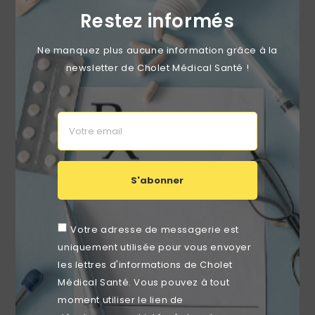
Restez informés
Ne manquez plus aucune information grâce à la
newsletter de Cholet Médical Santé !
Pince De Cheron Coudée Stérile À Usage Unique
Blanche
Prix
1,69 €
S'abonner
favorite_border
Votre adresse de messagerie est
uniquement utilisée pour vous envoyer
les lettres d'informations de Cholet
Médical Santé. Vous pouvez à tout
moment utiliser le lien de