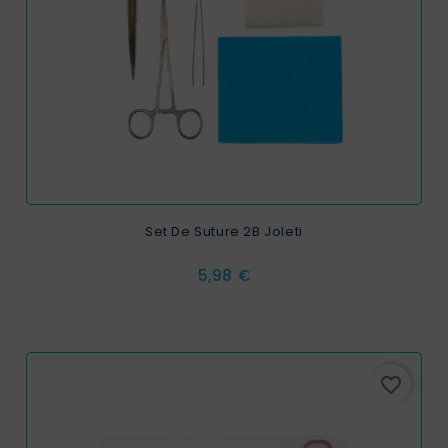
Set De Suture 2B Joleti
Prix
5,98 €
favorite_border