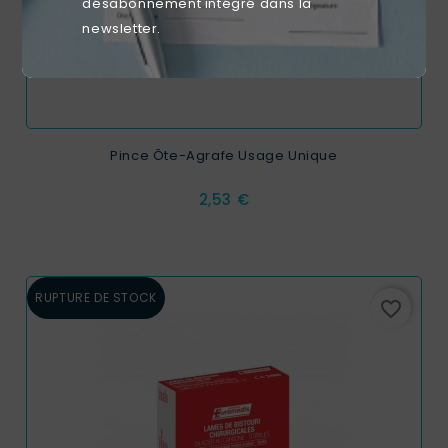
désabonnement intégré dans la
newsletter.
Pince Ôte-Agrafe Usage Unique
Prix
2,53 €
RUPTURE DE STOCK
favorite_border