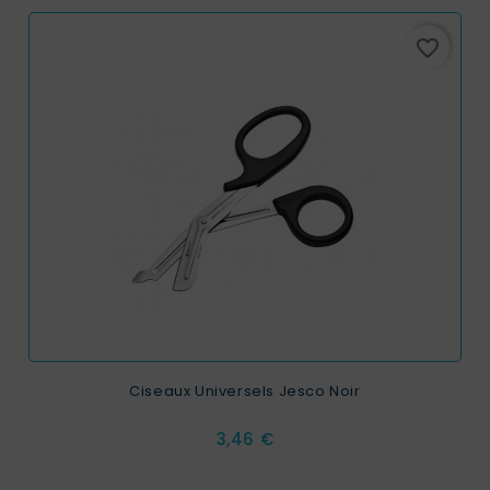
favorite_border
Ciseaux Universels Jesco Noir
Prix
3,46 €