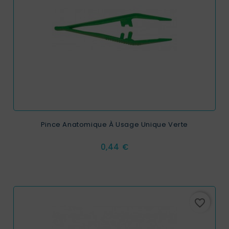
Pince Anatomique À Usage Unique Verte
Prix
0,44 €
favorite_border