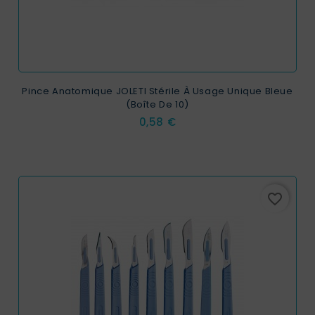
Pince Anatomique JOLETI Stérile À Usage Unique Bleue
(Boîte De 10)
Prix
0,58 €
favorite_border