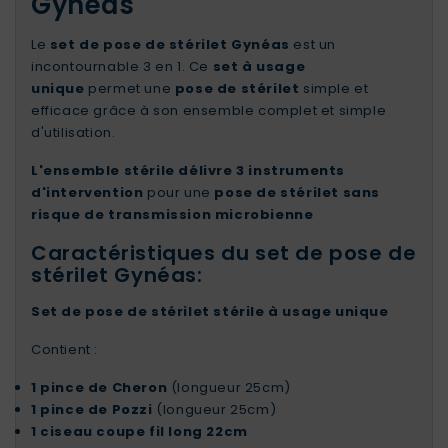
Gynéas
Le
set de pose de stérilet Gynéas
est un
incontournable 3 en 1. Ce
set à usage
unique
permet une
pose de stérilet
simple et
efficace grâce à son ensemble complet et simple
d'utilisation.
L'ensemble stérile délivre 3 instruments
d'intervention
pour une
pose de stérilet sans
risque de transmission microbienne
Caractéristiques du set de pose de
stérilet Gynéas:
Set de pose de stérilet stérile à usage unique
Contient :
1 pince de Cheron
(longueur 25cm)
1 pince de Pozzi
(longueur 25cm)
1 ciseau coupe fil long 22cm