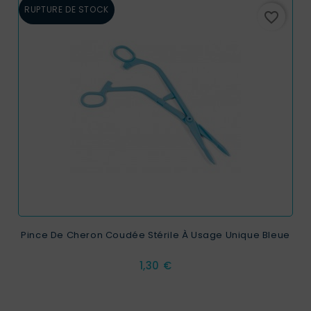
RUPTURE DE STOCK
favorite_border
Pince De Cheron Coudée Stérile À Usage Unique Bleue
Prix
1,30 €