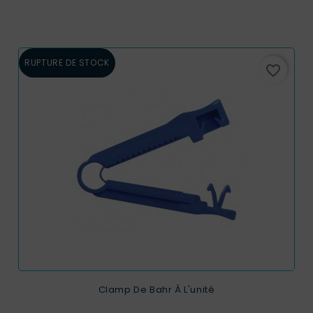
RUPTURE DE STOCK
favorite_border
Clamp De Bahr À L'unité