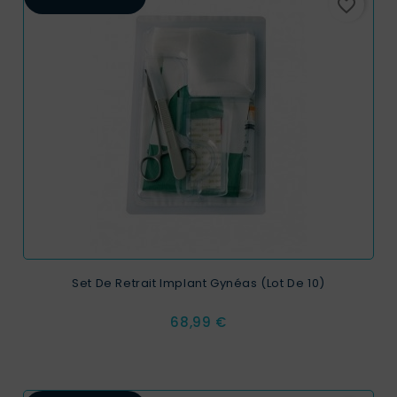
favorite_border
Set De Retrait Implant Gynéas (Lot De 10)
Prix
68,99 €