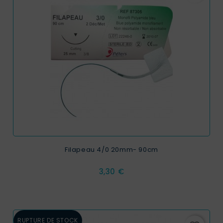
Filapeau 4/0 20mm- 90cm
Prix
3,30 €
RUPTURE DE STOCK