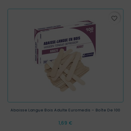
favorite_border
Abaisse Langue Bois Adulte Euromedis – Boîte De 100
Prix
1,69 €