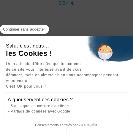
Prix
0,54 €
Continuer sans accepter
Salut c'est nous...
les Cookies !
On a attendu d'être sûrs que le contenu
INFORMATIONS

de ce site vous intéresse avant de vous
déranger, mais on aimerait bien vous accompagner pendant
NOTRE SOCIÉTÉ

votre visite...
C'est OK pour vous ?
NOS PRODUITS

À quoi servent ces cookies ?
CATÉGORIES

Statistiques et mesure d'audience
Partage de données avec Google
Consentements certifiés par