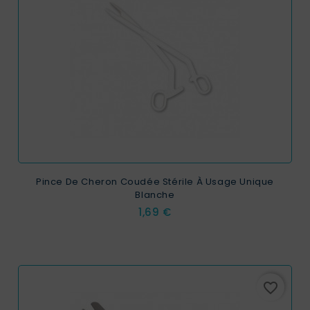
Pince De Cheron Coudée Stérile À Usage Unique
Blanche
Prix
1,69 €
favorite_border