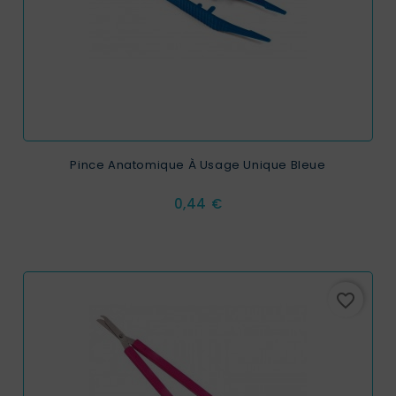
Pince Anatomique À Usage Unique Bleue
Prix
0,44 €
favorite_border