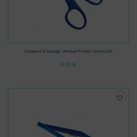
Ciseaux À Usage Unique Pointu 12cm LCH
Prix
0,70 €
favorite_border