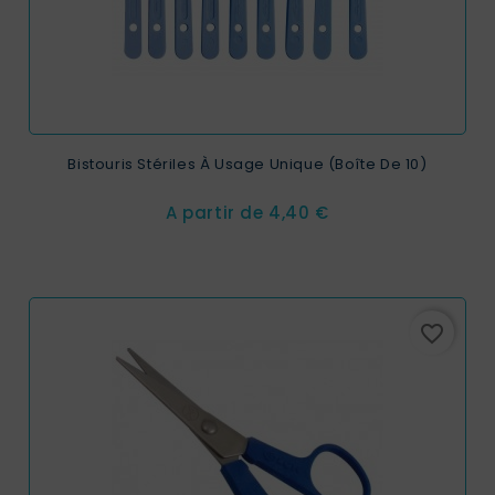
Bistouris Stériles À Usage Unique (boîte De 10)
Prix
A partir de
4,40 €
favorite_border