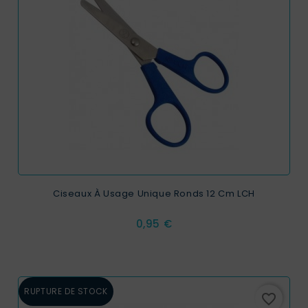
Ciseaux À Usage Unique Ronds 12 Cm LCH
Prix
0,95 €
RUPTURE DE STOCK
favorite_border