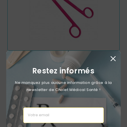
Ciseaux Coupe Fils Stériles 22 Cm Roses
Restez informés
Prix
2,63 €
Ne manquez plus aucune information grâce à la
newsletter de Cholet Médical Santé !
RUPTURE DE STOCK
favorite_border