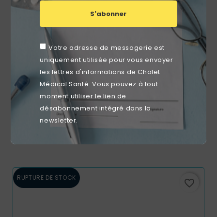
S'abonner
Votre adresse de messagerie est
uniquement utilisée pour vous envoyer
les lettres d'informations de Cholet
Médical Santé. Vous pouvez à tout
moment utiliser le lien de
désabonnement intégré dans la
Lames De Bistouris Stériles
newsletter.
Prix
A partir de
15,89 €
RUPTURE DE STOCK
favorite_border