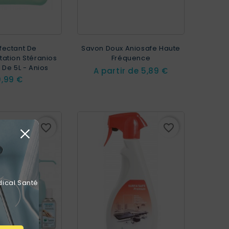
fectant De
Savon Doux Aniosafe Haute
tation Stéranios
Fréquence
 De 5L - Anios
Prix
A partir de
5,89 €
rix
9,99 €
favorite_border
favorite_border
dical Santé