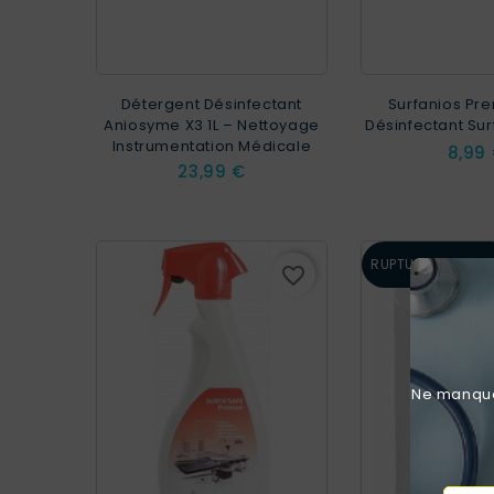
Détergent Désinfectant
Surfanios Pre
Aniosyme X3 1L – Nettoyage
Désinfectant Sur
Instrumentation Médicale
Prix
8,99
Prix
23,99 €
RUPTURE DE STO
favorite_border
Ne manquez