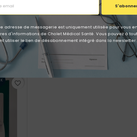
S'abonne
re adresse de messagerie est uniquement utilisée pour vous e
ttres d'informations de Cholet Médical Santé. Vous pouvez à tou
De Surface
Désinfectant De Surface
Gel Hyd
 utiliser le lien de désabonnement intégré dans la newsletter.
29 Bidon 5L
Aniospray Surf 29 Sans
Aniosgel 
Pompe 1L
Désinf
 €
Prix
9,89 €
A part
CK
favorite_border