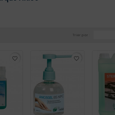
Trier par :
favorite_border
favorite_border