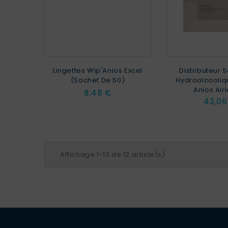
Lingettes Wip'Anios Excel
Distributeur 
(sachet De 50)
Hydroalcooliq
Anios Airl
Prix
8,48 €
Prix
43,06
Affichage 1-12 de 12 article(s)