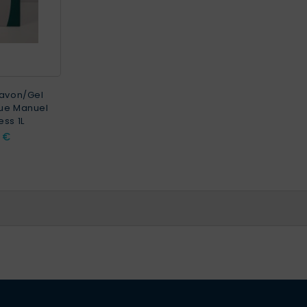
Savon/Gel
ue Manuel
ess 1L
 €