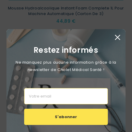
Mousse Hydroalcoolique Instant Foam Complete 1L Pour
Machine Automatique (carton De 3)
Prix
44,89 €
Restez informés
favorite_border
Ne manquez plus aucune information grâce à la
newsletter de Cholet Médical Santé !
S'abonner