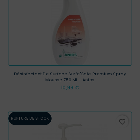
Désinfectant De Surface Surfa'Safe Premium Spray
Mousse 750 Ml – Anios
Prix
10,99 €
RUPTURE DE STOCK
favorite_border