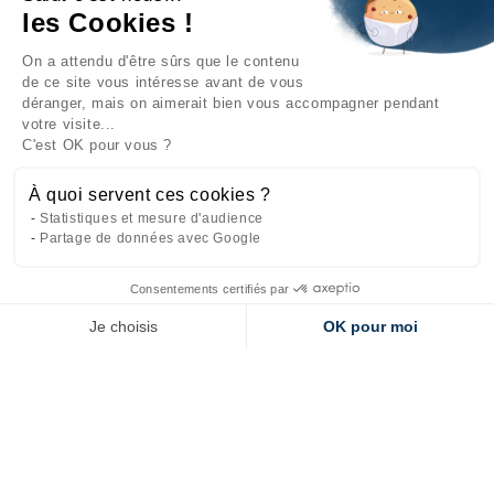
les Cookies !
On a attendu d'être sûrs que le contenu
INFORMATIONS

de ce site vous intéresse avant de vous
déranger, mais on aimerait bien vous accompagner pendant
NOTRE SOCIÉTÉ

votre visite...
C'est OK pour vous ?
NOS PRODUITS

À quoi servent ces cookies ?
CATÉGORIES

Statistiques et mesure d'audience
Partage de données avec Google
Consentements certifiés par
Site réalisé par
l'agence web Makeo
Je choisis
OK pour moi
Axeptio consent
Plateforme de Gestion du Consentement : Personnalisez vos Options
Notre plateforme vous permet d'adapter et de gérer vos paramètres de 