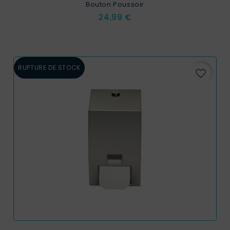
Bouton Poussoir
Prix
24,99 €
RUPTURE DE STOCK
favorite_border