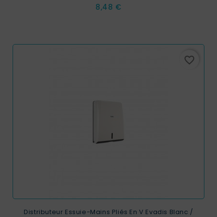
Prix
8,48 €
favorite_border
Distributeur Essuie-Mains Pliés En V Evadis Blanc /