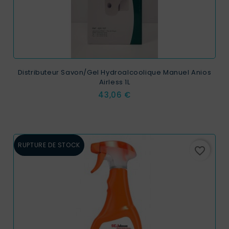
Distributeur Savon/Gel Hydroalcoolique Manuel Anios
Airless 1L
Prix
43,06 €
RUPTURE DE STOCK
favorite_border