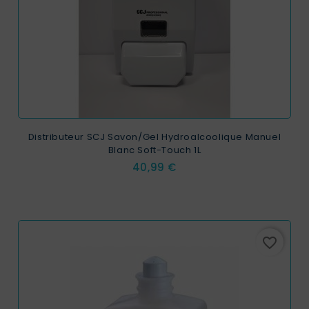
Distributeur SCJ Savon/Gel Hydroalcoolique Manuel
Blanc Soft-Touch 1L
Prix
40,99 €
favorite_border