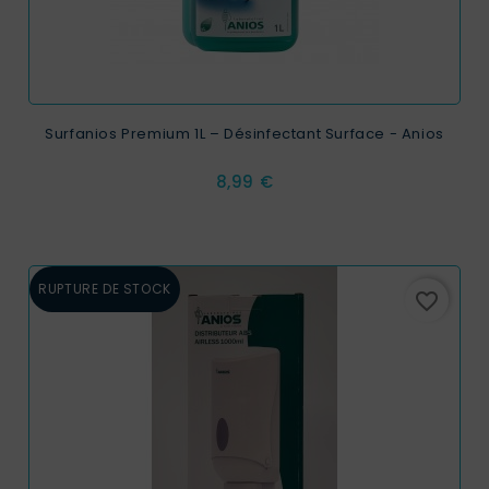
Surfanios Premium 1L – Désinfectant Surface - Anios
Prix
8,99 €
RUPTURE DE STOCK
favorite_border