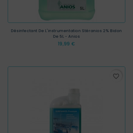
Désinfectant De L'instrumentation Stéranios 2% Bidon
De 5L - Anios
Prix
19,99 €
favorite_border