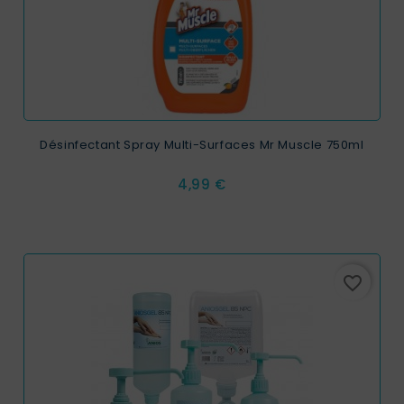
Désinfectant Spray Multi-Surfaces Mr Muscle 750ml
Prix
4,99 €
favorite_border