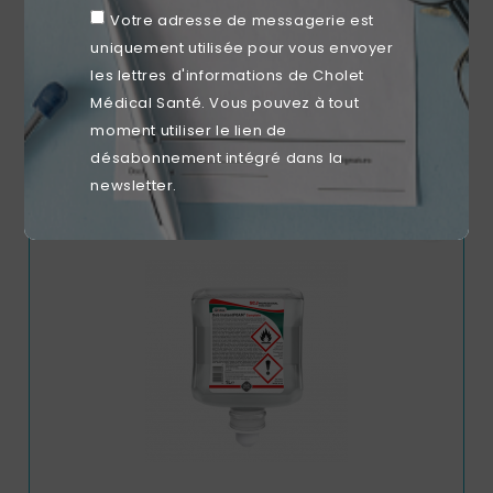
Votre adresse de messagerie est
uniquement utilisée pour vous envoyer
Détergent Désinfectant Aniosyme X3 1L – Nettoyage
Instrumentation Médicale
les lettres d'informations de Cholet
Prix
23,99 €
Médical Santé. Vous pouvez à tout
moment utiliser le lien de
désabonnement intégré dans la
newsletter.
RUPTURE DE STOCK
favorite_border