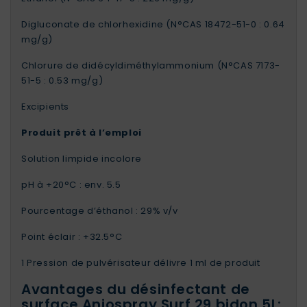
Digluconate de chlorhexidine (N°CAS 18472-51-0 : 0.64
mg/g)
Chlorure de didécyldiméthylammonium (N°CAS 7173-
51-5 : 0.53 mg/g)
Excipients
Produit prêt à l’emploi
Solution limpide incolore
pH à +20°C : env. 5.5
Pourcentage d’éthanol : 29% v/v
Point éclair : +32.5°C
1 Pression de pulvérisateur délivre 1 ml de produit
Avantages du désinfectant de
surface Aniospray Surf 29 bidon 5L: