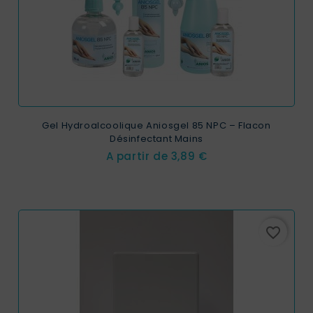
Gel Hydroalcoolique Aniosgel 85 NPC – Flacon
Désinfectant Mains
Prix
A partir de
3,89 €
favorite_border