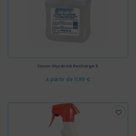
Savon Glycériné Recharge 1L
Prix
A partir de
11,99 €
favorite_border