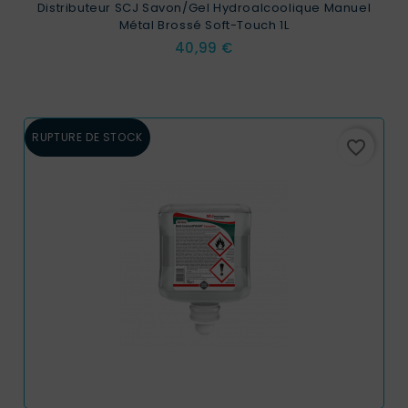
Distributeur SCJ Savon/Gel Hydroalcoolique Manuel
Métal Brossé Soft-Touch 1L
Prix
40,99 €
RUPTURE DE STOCK
favorite_border