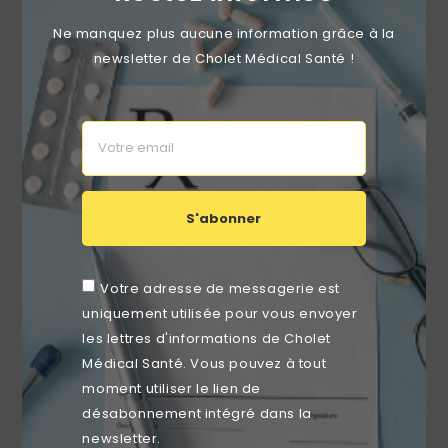
Ne manquez plus aucune information grâce à la
newsletter de Cholet Médical Santé !
Distributeur Gel Hydroalcoolique Distrisafe Beige
Prix
40,99 €
S'abonner
Votre adresse de messagerie est
favorite_border
uniquement utilisée pour vous envoyer
les lettres d'informations de Cholet
Médical Santé. Vous pouvez à tout
moment utiliser le lien de
désabonnement intégré dans la
newsletter.