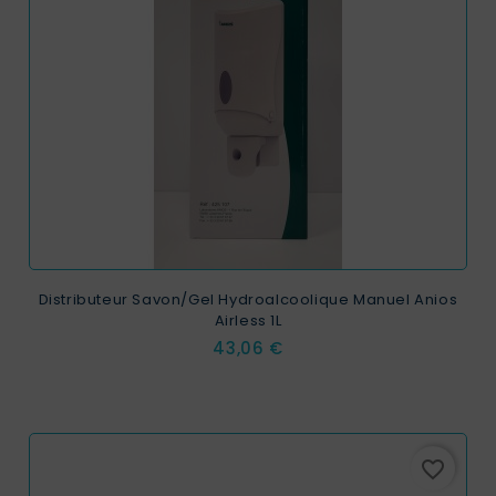
Distributeur Savon/Gel Hydroalcoolique Manuel Anios
Airless 1L
Prix
43,06 €
favorite_border