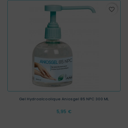
favorite_border
Gel Hydroalcoolique Aniosgel 85 NPC 300 ML
Prix
5,95 €