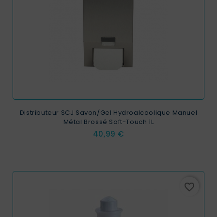
Distributeur SCJ Savon/Gel Hydroalcoolique Manuel
Métal Brossé Soft-Touch 1L
Prix
40,99 €
favorite_border