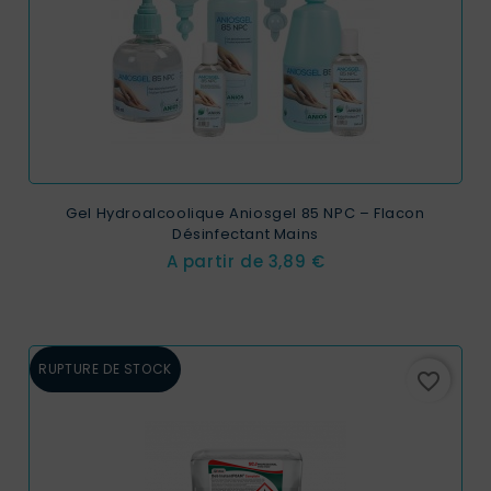
Gel Hydroalcoolique Aniosgel 85 NPC – Flacon
Désinfectant Mains
Prix
A partir de
3,89 €
RUPTURE DE STOCK
favorite_border