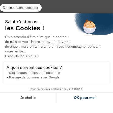
Continuer sans accepter
Salut c'est nous...
les Cookies !
On a attendu d'être sûrs que le contenu
INFORMATIONS

de ce site vous intéresse avant de vous
déranger, mais on aimerait bien vous accompagner pendant
NOTRE SOCIÉTÉ

votre visite...
C'est OK pour vous ?
NOS PRODUITS

À quoi servent ces cookies ?
CATÉGORIES

Statistiques et mesure d'audience
Partage de données avec Google
Consentements certifiés par
Site réalisé par
l'agence web Makeo
Je choisis
OK pour moi
Axeptio consent
Plateforme de Gestion du Consentement : Personnalisez vos Options