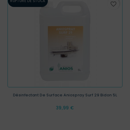
RUPTURE DE STOCK
favorite_border
Désinfectant De Surface Aniospray Surf 29 Bidon 5L
Prix
39,99 €