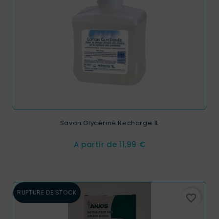
Savon Glycériné Recharge 1L
Prix
A partir de
11,99 €
RUPTURE DE STOCK
favorite_border