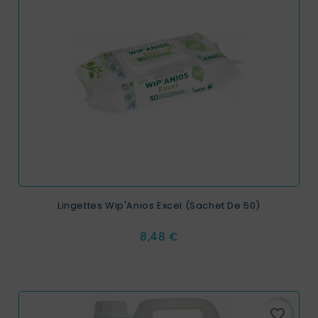
Lingettes Wip'Anios Excel (sachet De 50)
Prix
8,48 €
favorite_border