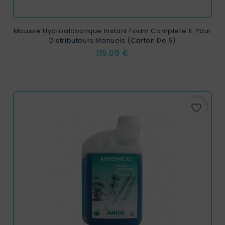
Mousse Hydroalcoolique Instant Foam Complete 1L Pour
Distributeurs Manuels (carton De 6)
Prix
115,09 €
favorite_border