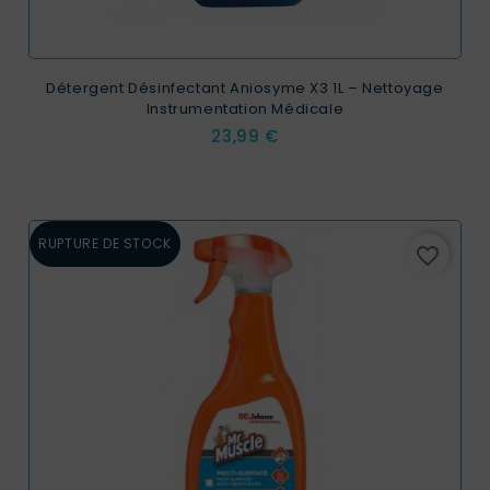
Détergent Désinfectant Aniosyme X3 1L – Nettoyage
Instrumentation Médicale
Prix
23,99 €
RUPTURE DE STOCK
favorite_border