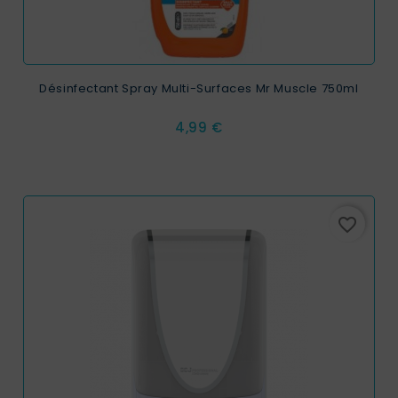
Désinfectant Spray Multi-Surfaces Mr Muscle 750ml
Prix
4,99 €
favorite_border