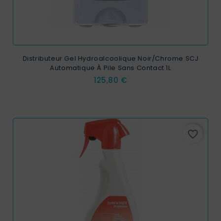
Distributeur Gel Hydroalcoolique Noir/Chrome SCJ
Automatique À Pile Sans Contact 1L
Prix
125,80 €
favorite_border