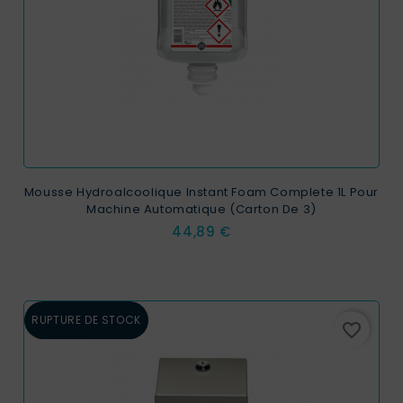
Mousse Hydroalcoolique Instant Foam Complete 1L Pour
Machine Automatique (carton De 3)
Prix
44,89 €
RUPTURE DE STOCK
favorite_border