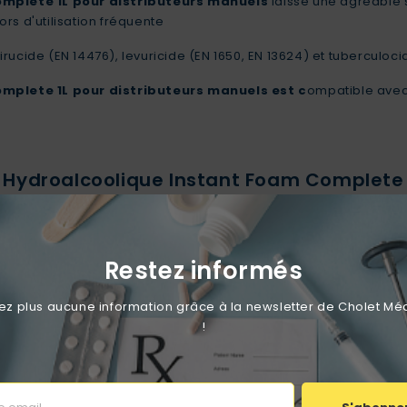
mplete 1L pour distributeurs manuels
laisse une agréable 
rs d'utilisation fréquente
 virucide (EN 14476), levuricide (EN 1650, EN 13624) et tuberculoc
mplete 1L pour distributeurs manuels est c
ompatible avec l
Hydroalcoolique Instant Foam Complete 1
mplete 1L pour distributeurs manuels
est vendue en flacon
Restez informés
e Hydroalcoolique Instant Foam Complete 
 plus aucune information grâce à la newsletter de Cholet Mé
!
nformations concernant le produit
écautions d'emploi