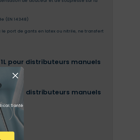
sensation de douceur et de souplesse sur la
ide (EN 14348)
e port de gants en latex ou nitrile, ne transfert
L pour distributeurs manuels
 de 1L
1L pour distributeurs manuels
dical Santé