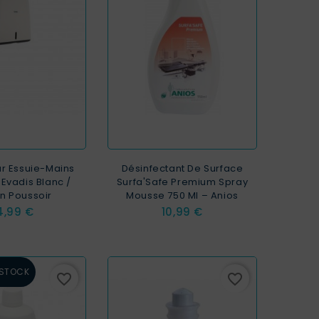
ur Essuie-Mains
Désinfectant De Surface
 Evadis Blanc /
Surfa'Safe Premium Spray
n Poussoir
Mousse 750 Ml – Anios
ix
Prix
4,99 €
10,99 €
 STOCK
favorite_border
favorite_border