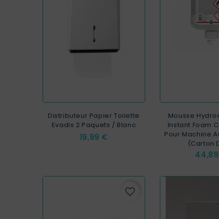
Distributeur Papier Toilette
Mousse Hydro
Evadis 2 Paquets / Blanc
Instant Foam C
Pour Machine A
Prix
19,99 €
(carton 
Prix
44,89
favorite_border