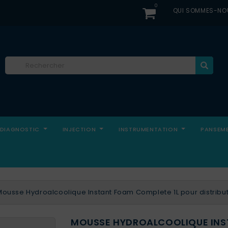
0
QUI SOMMES-NO
DIAGNOSTIC
INJECTION
INSTRUMENTATION
PANSEM
Mousse Hydroalcoolique Instant Foam Complete 1L pour distribu
MOUSSE HYDROALCOOLIQUE INS