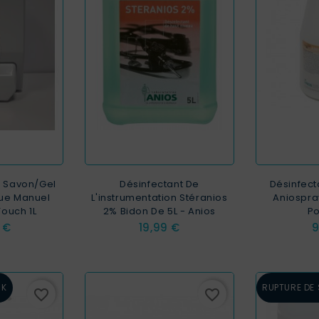
J Savon/Gel
Désinfectant De
Désinfect
ue Manuel
L'instrumentation Stéranios
Aniospra
Touch 1L
2% Bidon De 5L - Anios
Po
Prix
P
 €
19,99 €
9
CK
RUPTURE DE
favorite_border
favorite_border