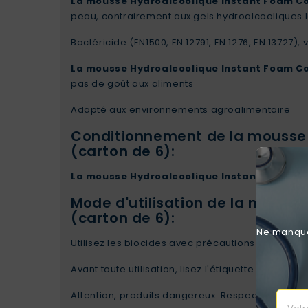
La mousse Hydroalcoolique Instant Foam Co
peau, contrairement aux gels hydroalcooliques lo
Bactéricide (EN1500, EN 12791, EN 1276, EN 13727),
La mousse Hydroalcoolique Instant Foam Co
pas de goût aux aliments
Adapté aux environnements agroalimentaire
Conditionnement de la mousse 
(carton de 6):
La mousse Hydroalcoolique Instant Foam Co
Mode d'utilisation de la mouss
(carton de 6):
Ne manquez
Utilisez les biocides avec précautions
Avant toute utilisation, lisez l'étiquette et les i
Attention, produits dangereux. Respecter les pr