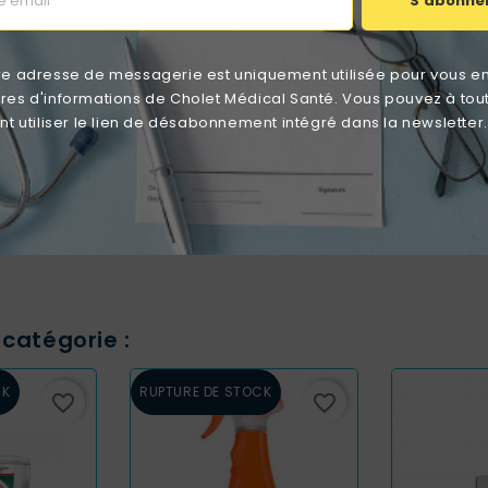
S'abonne
re adresse de messagerie est uniquement utilisée pour vous e
ttres d'informations de Cholet Médical Santé. Vous pouvez à tou
 utiliser le lien de désabonnement intégré dans la newsletter.
Aucun avis n'a été publié pour le moment.
catégorie :
CK
RUPTURE DE STOCK
favorite_border
favorite_border