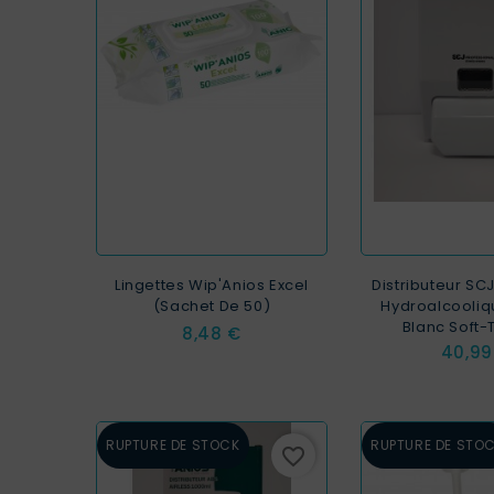
Lingettes Wip'Anios Excel
Distributeur SC
(sachet De 50)
Hydroalcooliq
Blanc Soft-
Prix
8,48 €
Prix
40,99
RUPTURE DE STOCK
RUPTURE DE STO
favorite_border