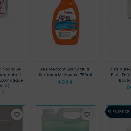
alcoolique
Désinfectant Spray Multi-
Distribute
omplete 1L
Surfaces Mr Muscle 750ml
Pliés En V
utomatique
Bouto
Prix
4,99 €
De 3)
Pr
2
 €
RUPTURE DE
favorite_border
favorite_border