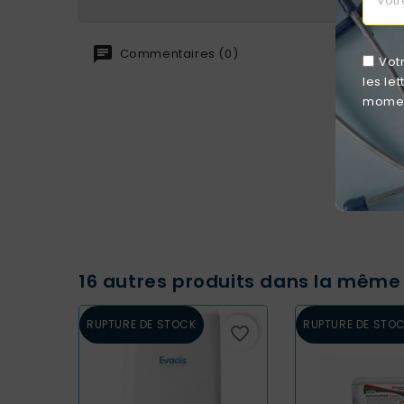
Commentaires (0)
Vot
les le
moment
16 autres produits dans la même 
RUPTURE DE STOCK
RUPTURE DE STO
favorite_border