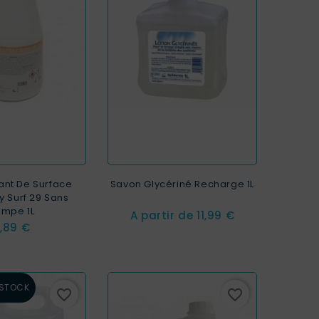
ant De Surface
Savon Glycériné Recharge 1L
y Surf 29 Sans
mpe 1L
Prix
A partir de
11,99 €
rix
,89 €
 STOCK
favorite_border
favorite_border