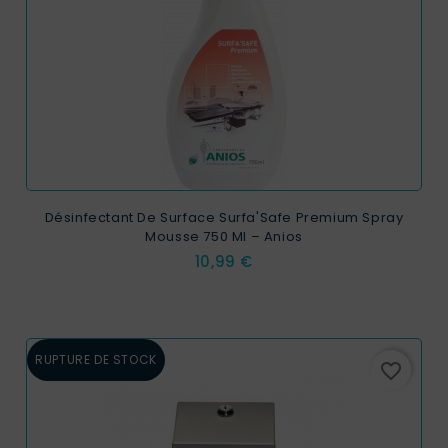
Désinfectant De Surface Surfa'Safe Premium Spray
Mousse 750 Ml – Anios
Prix
10,99 €
RUPTURE DE STOCK
favorite_border