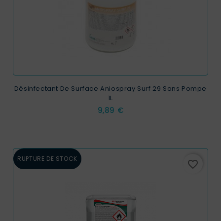
Désinfectant De Surface Aniospray Surf 29 Sans Pompe
1L
Prix
9,89 €
RUPTURE DE STOCK
favorite_border