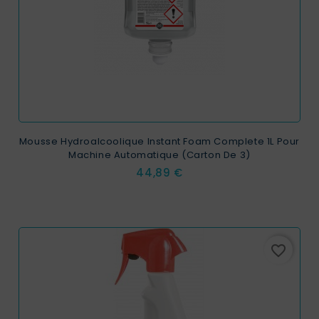
Mousse Hydroalcoolique Instant Foam Complete 1L Pour
Machine Automatique (carton De 3)
Prix
44,89 €
favorite_border