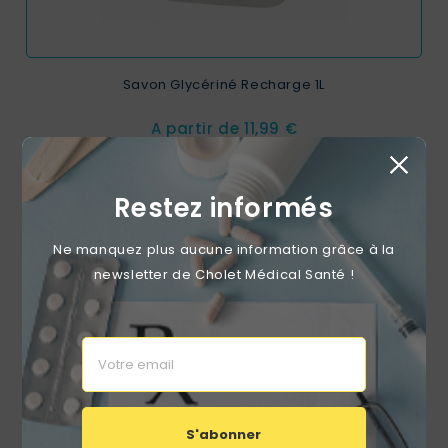
Savon Glycériné Recharge 1L
Prix
A partir de
11,99 €
Restez informés
RUPTURE DE STOCK
favorite_border
Ne manquez plus aucune information grâce à la
newsletter de Cholet Médical Santé !
S'abonner