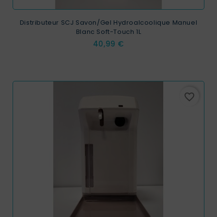
Distributeur SCJ Savon/Gel Hydroalcoolique Manuel
Blanc Soft-Touch 1L
Prix
40,99 €
favorite_border