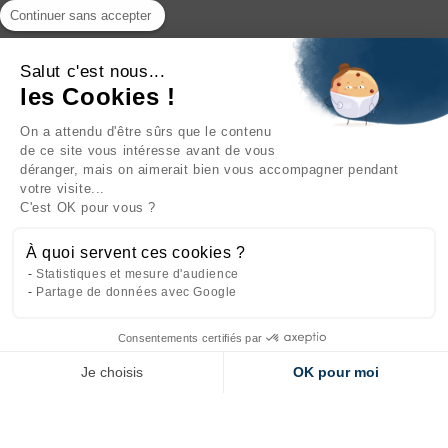
Continuer sans accepter
Salut c'est nous...
les Cookies !
On a attendu d'être sûrs que le contenu
INFORMATIONS

de ce site vous intéresse avant de vous
déranger, mais on aimerait bien vous accompagner pendant
NOTRE SOCIÉTÉ

votre visite...
C'est OK pour vous ?
NOS PRODUITS

À quoi servent ces cookies ?
CATÉGORIES

Statistiques et mesure d'audience
Partage de données avec Google
Consentements certifiés par
Site réalisé par
l'agence web Makeo
Je choisis
OK pour moi
Axeptio consent
Plateforme de Gestion du Consentement : Personnalisez vos Options
Notre plateforme vous permet d'adapter et de gérer vos paramètres de 