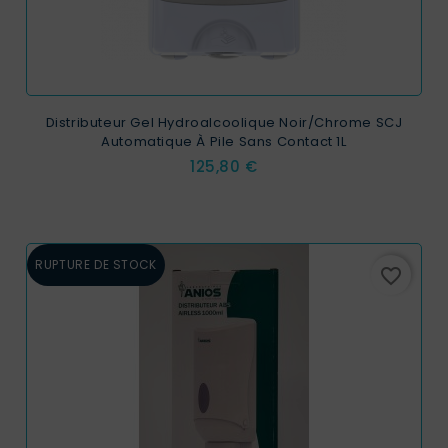
Distributeur Gel Hydroalcoolique Noir/Chrome SCJ
Automatique À Pile Sans Contact 1L
Prix
125,80 €
RUPTURE DE STOCK
favorite_border