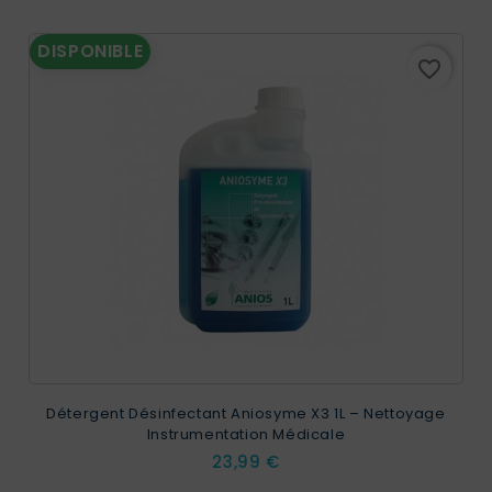
DISPONIBLE
favorite_border
Détergent Désinfectant Aniosyme X3 1L – Nettoyage
Instrumentation Médicale
Prix
23,99 €