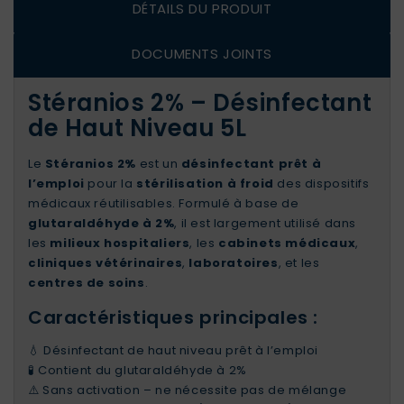
DÉTAILS DU PRODUIT
DOCUMENTS JOINTS
Stéranios 2% – Désinfectant
de Haut Niveau 5L
Le
Stéranios 2%
est un
désinfectant prêt à
l’emploi
pour la
stérilisation à froid
des dispositifs
médicaux réutilisables. Formulé à base de
glutaraldéhyde à 2%
, il est largement utilisé dans
les
milieux hospitaliers
, les
cabinets médicaux
,
cliniques vétérinaires
,
laboratoires
, et les
centres de soins
.
Caractéristiques principales :
💧 Désinfectant de haut niveau prêt à l’emploi
🧪 Contient du glutaraldéhyde à 2%
⚠️ Sans activation – ne nécessite pas de mélange