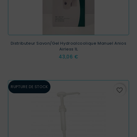
Distributeur Savon/Gel Hydroalcoolique Manuel Anios
Airless 1L
Prix
43,06 €
RUPTURE DE STOCK
favorite_border