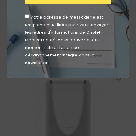
Votre adresse de messagerie est
uniquement utilisée pour vous envoyer
Distributeur Papier Toilette Evadis 2 Paquets / Blanc
les lettres d'informations de Cholet
Médical Santé. Vous pouvez à tout
Prix
19,99 €
moment utiliser le lien de
désabonnement intégré dans la
newsletter.
favorite_border