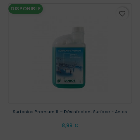
DISPONIBLE
favorite_border
Surfanios Premium 1L – Désinfectant Surface - Anios
Prix
8,99 €