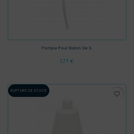
Pompe Pour Bidon De 1L
Prix
1,77 €
RUPTURE DE STOCK
favorite_border