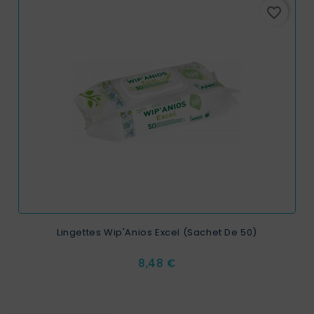
favorite_border
Lingettes Wip'Anios Excel (sachet De 50)
Prix
8,48 €