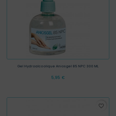
Gel Hydroalcoolique Aniosgel 85 NPC 300 ML
Prix
5,95 €
favorite_border