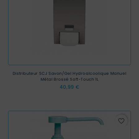
Distributeur SCJ Savon/Gel Hydroalcoolique Manuel
Métal Brossé Soft-Touch 1L
Prix
40,99 €
favorite_border