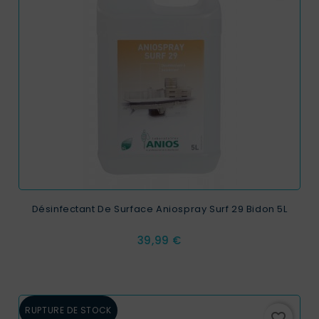
Désinfectant De Surface Aniospray Surf 29 Bidon 5L
Prix
39,99 €
RUPTURE DE STOCK
favorite_border