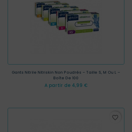
Gants Nitrile Nitriskin Non Poudrés – Taille S, M Ou L –
Boîte De 100
Prix
A partir de
4,99 €
favorite_border