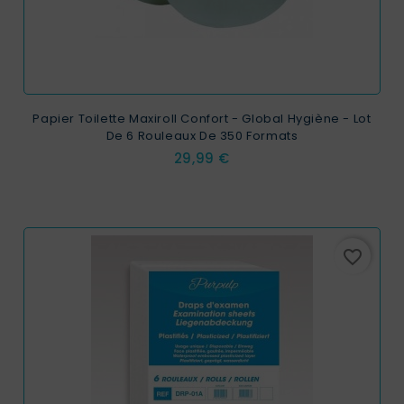
Papier Toilette Maxiroll Confort - Global Hygiène - Lot
De 6 Rouleaux De 350 Formats
Prix
29,99 €
favorite_border