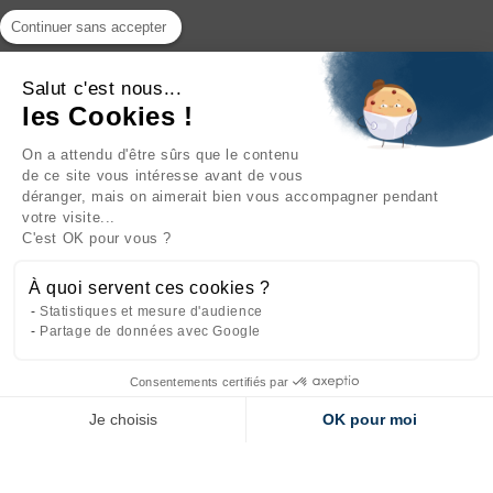
Continuer sans accepter
Salut c'est nous...
les Cookies !
On a attendu d'être sûrs que le contenu
INFORMATIONS

de ce site vous intéresse avant de vous
déranger, mais on aimerait bien vous accompagner pendant
NOTRE SOCIÉTÉ

votre visite...
C'est OK pour vous ?
NOS PRODUITS

À quoi servent ces cookies ?
CATÉGORIES

Statistiques et mesure d'audience
Partage de données avec Google
Consentements certifiés par
Site réalisé par
l'agence web Makeo
Je choisis
OK pour moi
Axeptio consent
Plateforme de Gestion du Consentement : Personnalisez vos Options
Notre plateforme vous permet d'adapter et de gérer vos paramètres de 