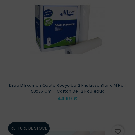
Drap D’Examen Ouate Recyclée 2 Plis Lisse Blanc M'Roll
50x35 Cm – Carton De 12 Rouleaux
Prix
44,99 €
RUPTURE DE STOCK
favorite_border