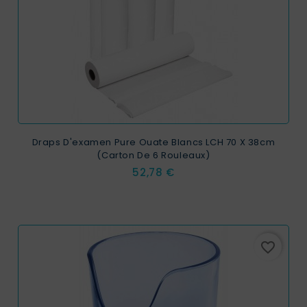
Draps D'examen Pure Ouate Blancs LCH 70 X 38cm
(carton De 6 Rouleaux)
Prix
52,78 €
favorite_border