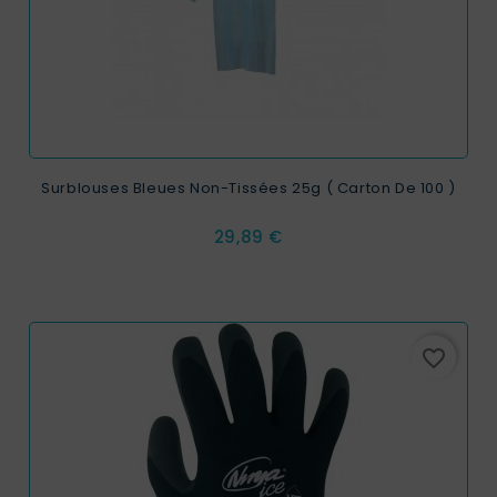
Surblouses Bleues Non-Tissées 25g ( Carton De 100 )
Prix
29,89 €
favorite_border