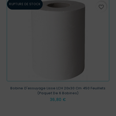
RUPTURE DE STOCK
favorite_border
Bobine D'essuyage Lisse LCH 20x30 Cm 450 Feuillets
(paquet De 6 Bobines)
Prix
36,80 €