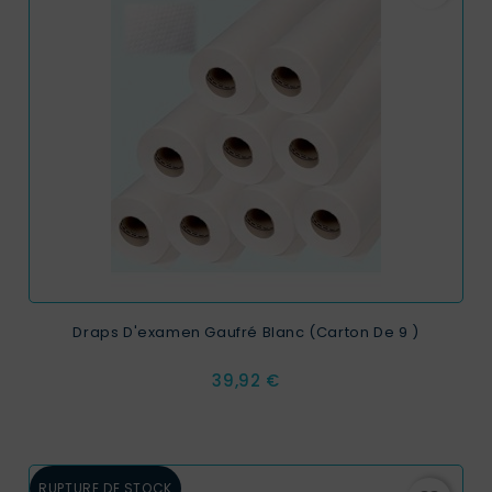
Draps D'examen Gaufré Blanc (carton De 9 )
Prix
39,92 €
RUPTURE DE STOCK