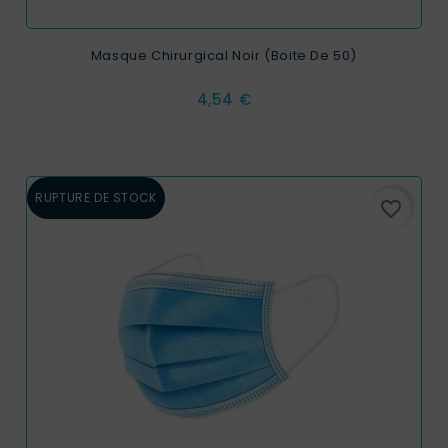
Masque Chirurgical Noir (Boite De 50)
Prix
4,54 €
RUPTURE DE STOCK
favorite_border