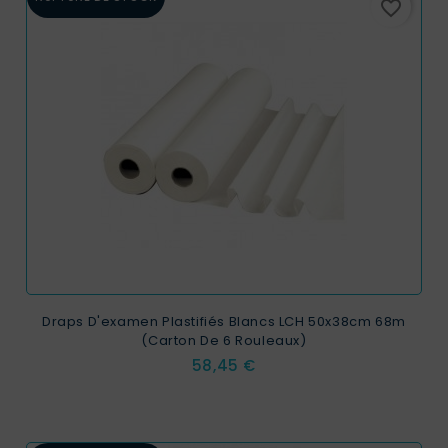
favorite_border
Draps D'examen Plastifiés Blancs LCH 50x38cm 68m
(Carton De 6 Rouleaux)
Prix
58,45 €