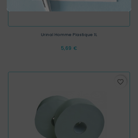
Urinal Homme Plastique 1L
Prix
5,69 €
favorite_border