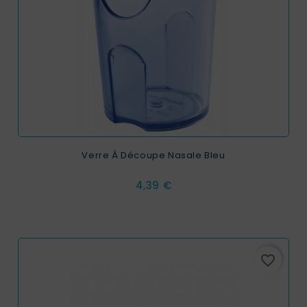
Verre À Découpe Nasale Bleu
Prix
4,39 €
favorite_border