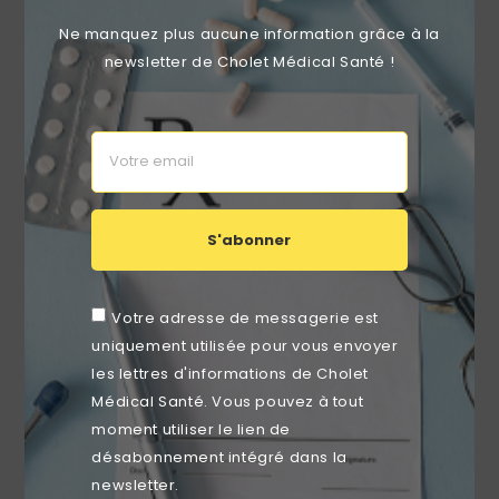
Ne manquez plus aucune information grâce à la
newsletter de Cholet Médical Santé !
Essuie-Mains Pure Ouate Gaufré Blanc 2x20g/m² - Pack
De 6 Rouleaux - 2 Plis - 90m En Continu - Largeur 20cm
Prix
20,99 €
S'abonner
favorite_border
Votre adresse de messagerie est
uniquement utilisée pour vous envoyer
les lettres d'informations de Cholet
Médical Santé. Vous pouvez à tout
moment utiliser le lien de
désabonnement intégré dans la
newsletter.