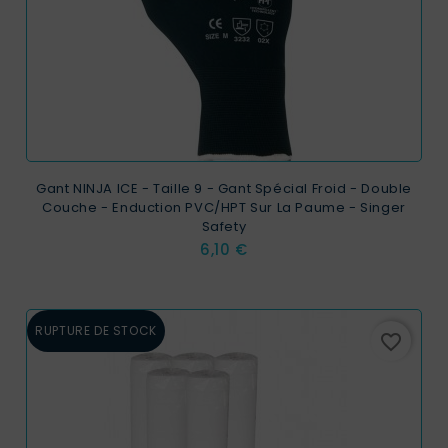
Gant NINJA ICE - Taille 9 - Gant Spécial Froid - Double
Couche - Enduction PVC/HPT Sur La Paume - Singer
Safety
Prix
6,10 €
RUPTURE DE STOCK
favorite_border