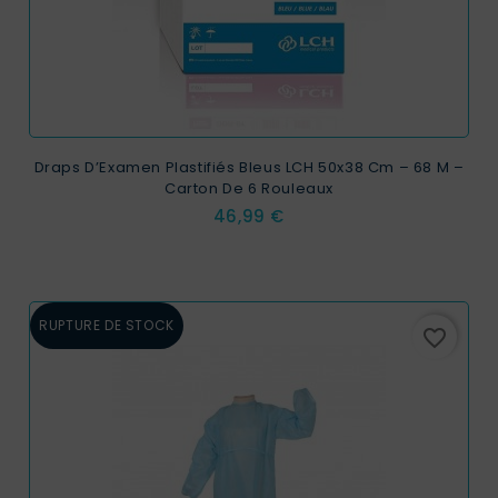
Draps D’Examen Plastifiés Bleus LCH 50x38 Cm – 68 M –
Carton De 6 Rouleaux
Prix
46,99 €
RUPTURE DE STOCK
favorite_border
EXCLUSIVITÉ WEB !