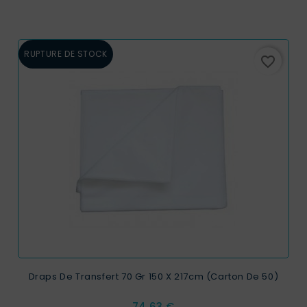
RUPTURE DE STOCK
favorite_border
Draps De Transfert 70 Gr 150 X 217cm (carton De 50)
Prix
74,63 €