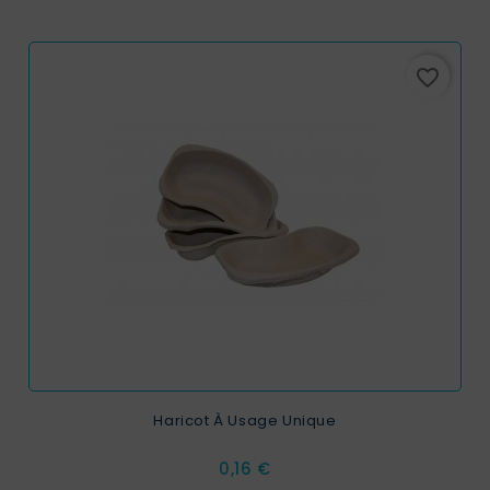
favorite_border
Haricot À Usage Unique
Prix
0,16 €