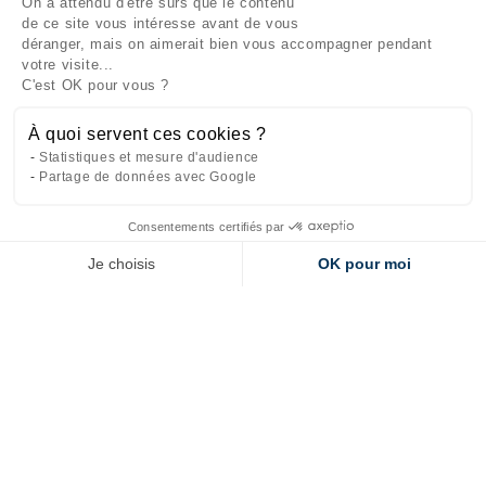
On a attendu d'être sûrs que le contenu
INFORMATIONS

de ce site vous intéresse avant de vous
déranger, mais on aimerait bien vous accompagner pendant
NOTRE SOCIÉTÉ

votre visite...
C'est OK pour vous ?
NOS PRODUITS

À quoi servent ces cookies ?
CATÉGORIES

Statistiques et mesure d'audience
Partage de données avec Google
Consentements certifiés par
Site réalisé par
l'agence web Makeo
Je choisis
OK pour moi
Axeptio consent
Plateforme de Gestion du Consentement : Personnalisez vos Options
Notre plateforme vous permet d'adapter et de gérer vos paramètres de 