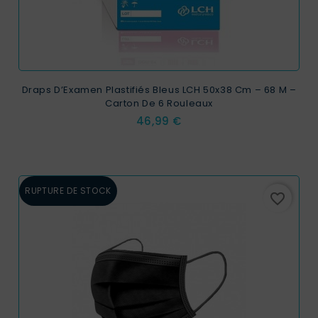
Draps D’Examen Plastifiés Bleus LCH 50x38 Cm – 68 M –
Carton De 6 Rouleaux
Prix
46,99 €
RUPTURE DE STOCK
favorite_border
EXCLUSIVITÉ WEB !