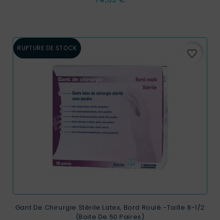
RUPTURE DE STOCK
favorite_border
Gant De Chirurgie Stérile Latex, Bord Roulé -taille 8-1/2
(boite De 50 Paires)