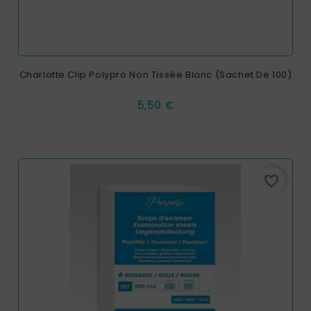
Charlotte Clip Polypro Non Tissée Blanc (sachet De 100)
Prix
5,50 €
favorite_border