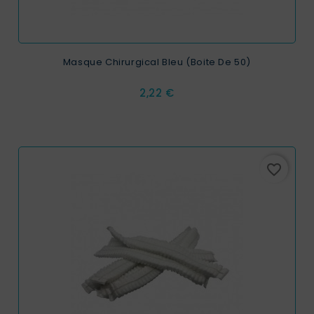
Masque Chirurgical Bleu (Boite De 50)
Prix
2,22 €
favorite_border