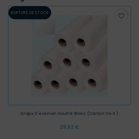
RUPTURE DE STOCK
favorite_border
Draps D'examen Gaufré Blanc (carton De 9 )
Prix
39,92 €