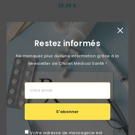
Prix
29,98 €
favorite_border
Restez informés
Ne manquez plus aucune information grâce à la
newsletter de Cholet Médical Santé !
S'abonner
Votre adresse de messagerie est
Drap De Glisse Bleu Clinibed 70X190cm