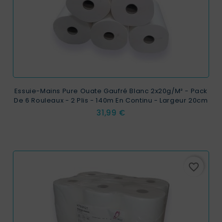
Essuie-Mains Pure Ouate Gaufré Blanc 2x20g/m² - Pack
De 6 Rouleaux - 2 Plis - 140m En Continu - Largeur 20cm
Prix
31,99 €
favorite_border