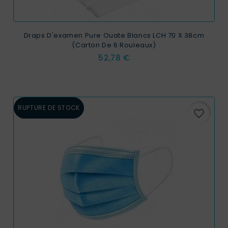
Draps D'examen Pure Ouate Blancs LCH 70 X 38cm
(carton De 6 Rouleaux)
Prix
52,78 €
RUPTURE DE STOCK
favorite_border