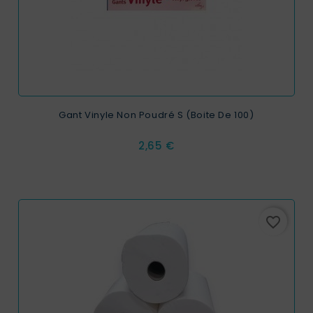
Gant Vinyle Non Poudré S (boite De 100)
Prix
2,65 €
favorite_border