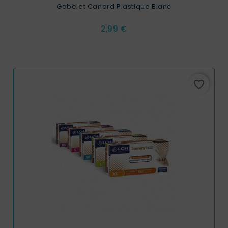
Gobelet Canard Plastique Blanc
Prix
2,99 €
favorite_border