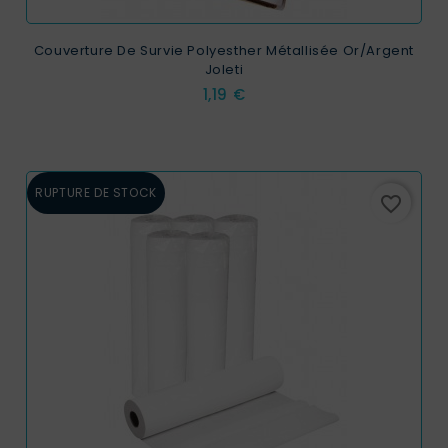
Couverture De Survie Polyesther Métallisée Or/argent
Joleti
Prix
1,19 €
RUPTURE DE STOCK
favorite_border