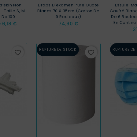
itriskin Non
Draps D'examen Pure Ouate
Essuie-Ma
- Taille S, M
Blancs 70 X 35cm (carton De
Gaufré Blan
e De 100
9 Rouleaux)
De 6 Rouleau
En Continu
Prix
Prix
e
6,18 €
74,90 €
P
3
RUPTURE DE STOCK
RUPTURE DE
favorite_border
favorite_border