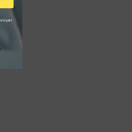
r
nvoyer
t