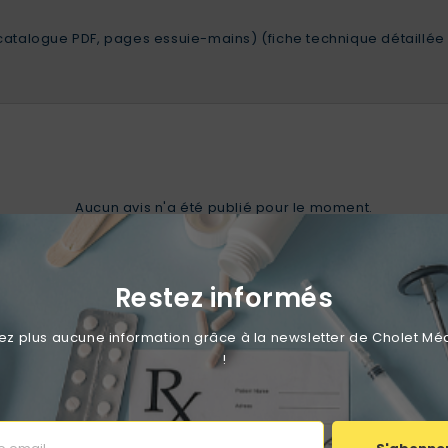
(catalogue PDF, pages essuie-mains)
(fiche technique détaillé
Aucun avis n'a été publié pour le moment.
Restez informés
éresser
 plus aucune information grâce à la newsletter de Cholet Mé
!