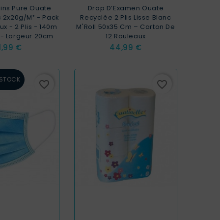
ins Pure Ouate
Drap D’Examen Ouate
c 2x20g/m² - Pack
Recyclée 2 Plis Lisse Blanc
x - 2 Plis - 140m
M'Roll 50x35 Cm – Carton De
 - Largeur 20cm
12 Rouleaux
rix
Prix
1,99 €
44,99 €
 STOCK
favorite_border
favorite_border