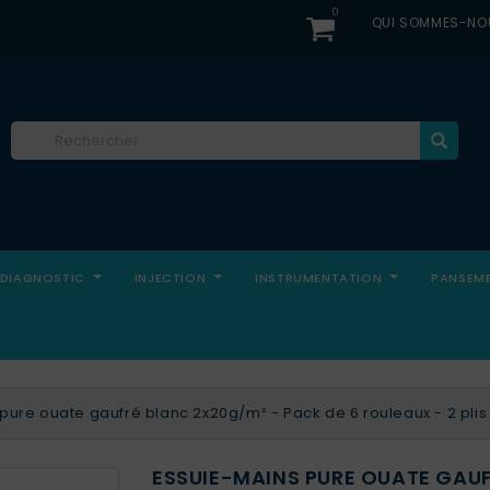
0
QUI SOMMES-NO
DIAGNOSTIC
INJECTION
INSTRUMENTATION
PANSEM
pure ouate gaufré blanc 2x20g/m² - Pack de 6 rouleaux - 2 plis
ESSUIE-MAINS PURE OUATE GAUF