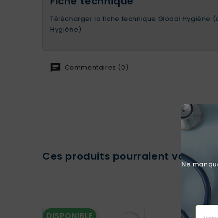
Fiche technique
Télécharger la fiche technique Global Hygiène 
Hygiène)
Commentaires (0)
Ces produits pourraient vous int
Ne manquez
DISPONIBLE