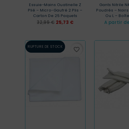
Essuie-Mains Ouatinelle Z
Gants Nitrile N
Plié – Micro-Gaufré 2 Plis –
Poudrés – Noirs 
Carton De 25 Paquets
Ou L – Boît
Prix
Prix
32,99 €
25,73 €
A partir d
de
base
RUPTURE DE STOCK
favorite_border
EXCLUSIVITÉ
WEB !