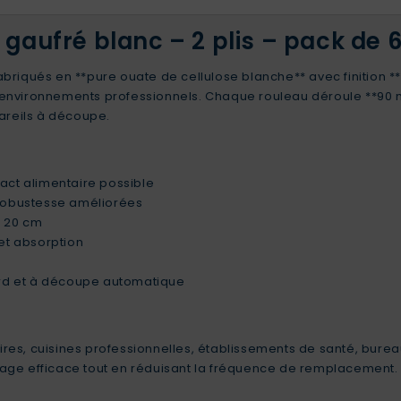
gaufré blanc – 2 plis – pack de
riqués en **pure ouate de cellulose blanche** avec finition **
environnements professionnels. Chaque rouleau déroule **90 m
pareils à découpe.
act alimentaire possible
 robustesse améliorées
r 20 cm
 et absorption
dard et à découpe automatique
ires, cuisines professionnelles, établissements de santé, bureaux
age efficace tout en réduisant la fréquence de remplacement