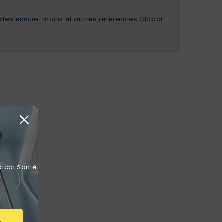
e des essuie-mains et autres références Global
dical Santé