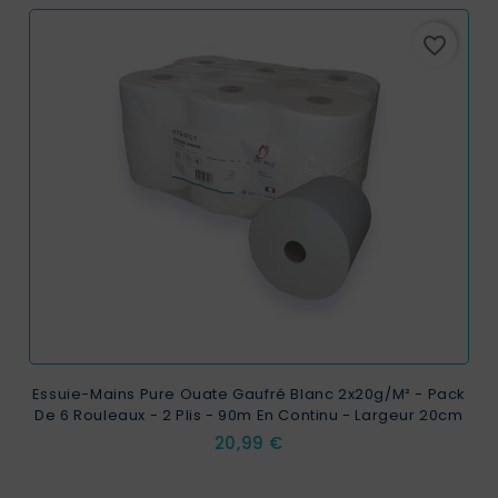
favorite_border
Essuie-Mains Pure Ouate Gaufré Blanc 2x20g/m² - Pack
De 6 Rouleaux - 2 Plis - 90m En Continu - Largeur 20cm
Prix
20,99 €