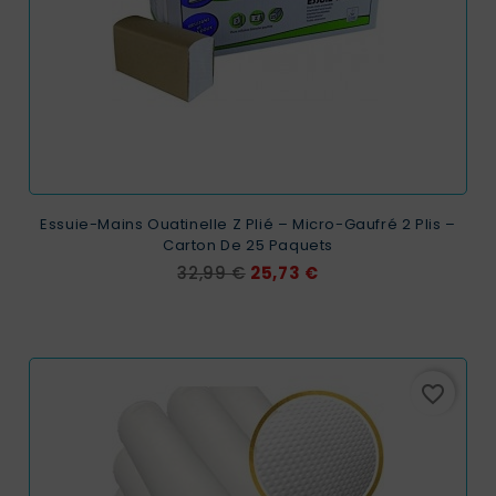
Essuie-Mains Ouatinelle Z Plié – Micro-Gaufré 2 Plis –
Carton De 25 Paquets
Prix
Prix
32,99 €
25,73 €
de
base
favorite_border