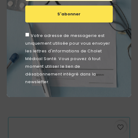
S'abonner
Votre adresse de messagerie est
uniquement utilisée pour vous envoyer
les lettres d'informations de Cholet
Médical Santé. Vous pouvez à tout
moment utiliser le lien de
désabonnement intégré dans la
Draps D’Examen Plastifiés Bleus LCH 50x38 Cm – 68 M –
newsletter.
Carton De 6 Rouleaux
Prix
46,99 €
favorite_border