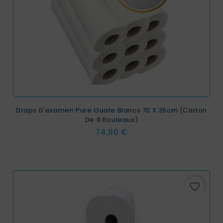
EXCLUSIVITÉ WEB !
Draps D'examen Pure Ouate Blancs 70 X 35cm (carton
De 9 Rouleaux)
Prix
74,90 €
favorite_border