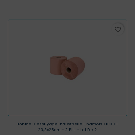
favorite_border
Bobine D'essuyage Industrielle Chamois T1000 -
23,3x25cm - 2 Plis - Lot De 2