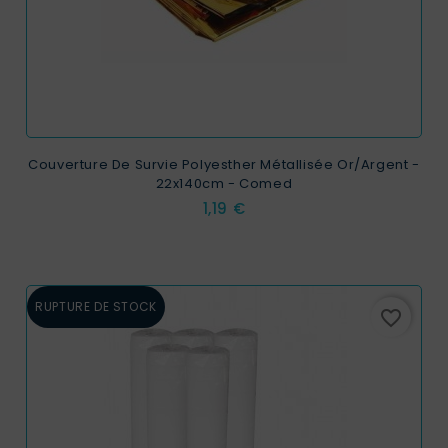
Couverture De Survie Polyesther Métallisée Or/argent -
22x140cm - Comed
Prix
1,19 €
RUPTURE DE STOCK
favorite_border