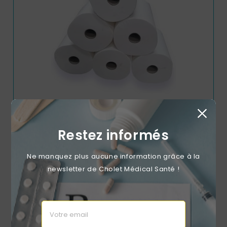
Essuie-Mains Pure Ouate Gaufré Blanc 2x20g/m² - Pack
Restez informés
De 6 Rouleaux - 2 Plis - 140m En Continu - Largeur 20cm
Prix
31,99 €
Ne manquez plus aucune information grâce à la
newsletter de Cholet Médical Santé !
favorite_border