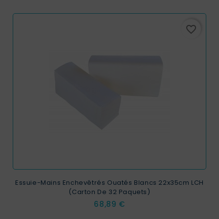
favorite_border
Essuie-Mains Enchevêtrés Ouatés Blancs 22x35cm LCH
(carton De 32 Paquets)
Prix
68,89 €