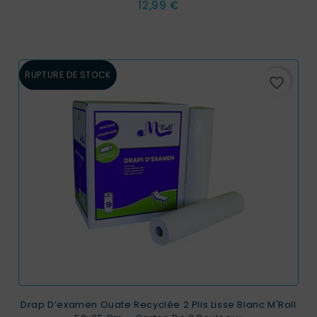
Prix
12,99 €
RUPTURE DE STOCK
favorite_border
Drap D’examen Ouate Recyclée 2 Plis Lisse Blanc M'Roll