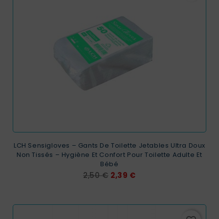
LCH Sensigloves – Gants De Toilette Jetables Ultra Doux
Non Tissés – Hygiène Et Confort Pour Toilette Adulte Et
Bébé
Prix
Prix
2,50 €
2,39 €
de
base