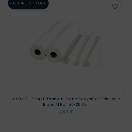
RUPTURE DE STOCK
favorite_border
Lot De 2 - Drap D’Examen Ouate Recyclée 2 Plis Lisse
Blanc M'Roll 50x35 Cm
Prix
7,89 €