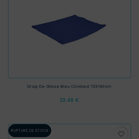
EXCLUSIVITÉ WEB !
Drap De Glisse Bleu Clinibed 70X190cm
Prix
33,48 €
RUPTURE DE STOCK
favorite_border