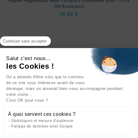
Papier Hygiénique Maxi Compact Ouatinelle 500F -2 Plis
(36 Rouleaux)
Prix
29,99 €
Continuer sans accepter
Salut c'est nous...
les Cookies !
On a attendu d'être sûrs que le contenu
INFORMATIONS

de ce site vous intéresse avant de vous
déranger, mais on aimerait bien vous accompagner pendant
NOTRE SOCIÉTÉ

votre visite...
C'est OK pour vous ?
NOS PRODUITS

À quoi servent ces cookies ?
CATÉGORIES

Statistiques et mesure d'audience
Partage de données avec Google