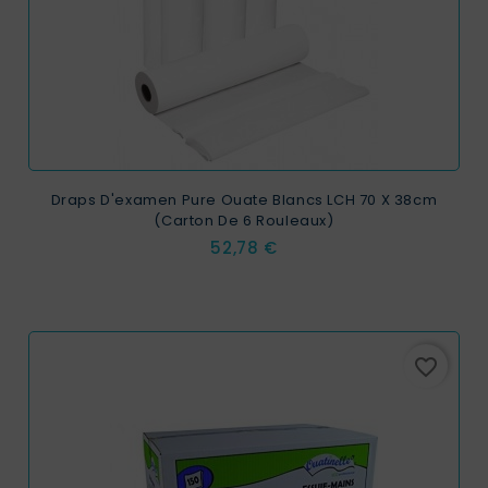
Draps D'examen Pure Ouate Blancs LCH 70 X 38cm
(carton De 6 Rouleaux)
Prix
52,78 €
favorite_border