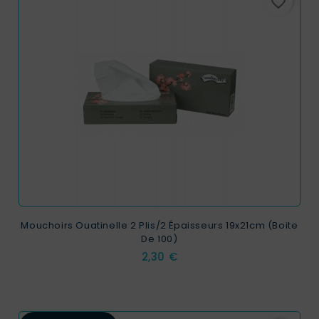
favorite_border
Mouchoirs Ouatinelle 2 Plis/2 Épaisseurs 19x21cm (Boite
De 100)
Prix
2,30 €