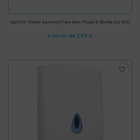
Gant En Vinyle Sensinyl Free Non Poudré (Boîte De 100)
Prix
A partir de
3,89 €
favorite_border