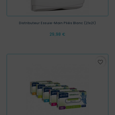
Distributeur Essuie-Main Pliés Blanc (21x21)
Prix
29,98 €
favorite_border