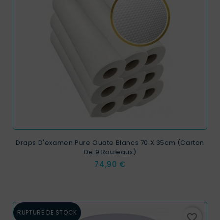
Draps D'examen Pure Ouate Blancs 70 X 35cm (carton
De 9 Rouleaux)
Prix
74,90 €
RUPTURE DE STOCK
favorite_border