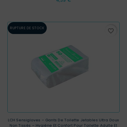
4,39 €
RUPTURE DE STOCK
favorite_border
LCH Sensigloves – Gants De Toilette Jetables Ultra Doux
Non Tissés – Hygiène Et Confort Pour Toilette Adulte Et