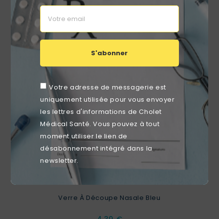
favorite_border
S'abonner
Votre adresse de messagerie est
uniquement utilisée pour vous envoyer
les lettres d'informations de Cholet
Médical Santé. Vous pouvez à tout
moment utiliser le lien de
désabonnement intégré dans la
newsletter.
Verre À Découpe Nasale Bleu
Prix