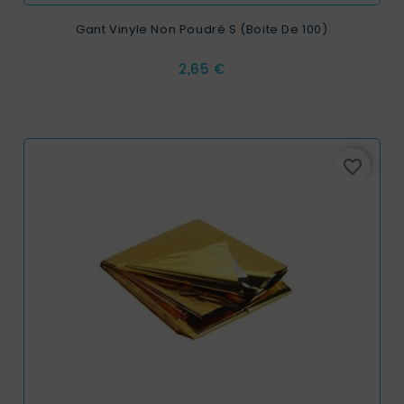
Gant Vinyle Non Poudré S (boite De 100)
Prix
2,65 €
favorite_border