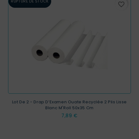
RUPTURE DE STOCK
favorite_border
Lot De 2 - Drap D’Examen Ouate Recyclée 2 Plis Lisse
Blanc M'Roll 50x35 Cm
Prix
7,89 €