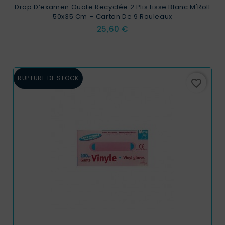
Drap D’examen Ouate Recyclée 2 Plis Lisse Blanc M'Roll
50x35 Cm – Carton De 9 Rouleaux
Prix
25,60 €
RUPTURE DE STOCK
favorite_border