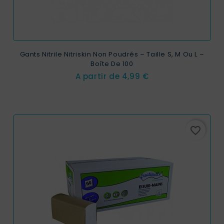
Gants Nitrile Nitriskin Non Poudrés – Taille S, M Ou L –
Boîte De 100
Prix
A partir de
4,99 €
favorite_border