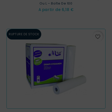
Ou L – Boîte De 100
Prix
A partir de
6,18 €
RUPTURE DE STOCK
favorite_border