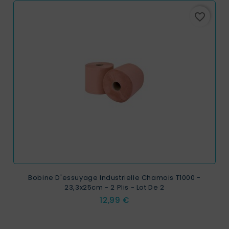
favorite_border
Bobine D'essuyage Industrielle Chamois T1000 -
23,3x25cm - 2 Plis - Lot De 2
Prix
12,99 €