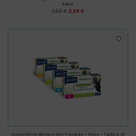
Bébé
Prix
Prix
2,50 €
2,39 €
de
base
favorite_border
Gants Nitrile Nitriskin Non Poudrés – Noirs - Taille S, M