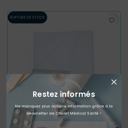
RUPTURE DE STOCK
favorite_border
Restez informés
Ne manquez plus aucune information grâce à la
Draps De Transfert 70 Gr 150 X 217cm (carton De 50)
newsletter de Cholet Médical Santé !
Prix
74,63 €