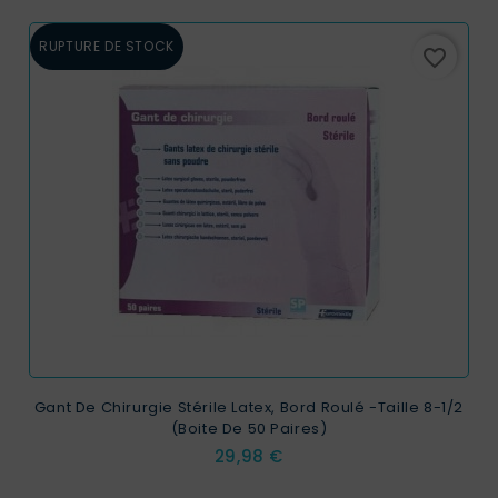
RUPTURE DE STOCK
favorite_border
Gant De Chirurgie Stérile Latex, Bord Roulé -taille 8-1/2
(boite De 50 Paires)
Prix
29,98 €