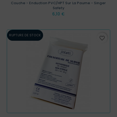
Couche - Enduction PVC/HPT Sur La Paume - Singer
Safety
Prix
6,10 €
RUPTURE DE STOCK
favorite_border