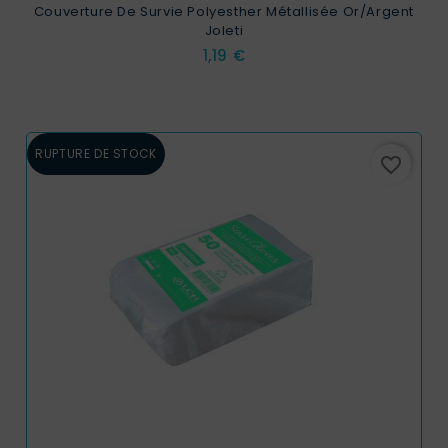
Couverture De Survie Polyesther Métallisée Or/argent
Joleti
Prix
1,19 €
RUPTURE DE STOCK
favorite_border