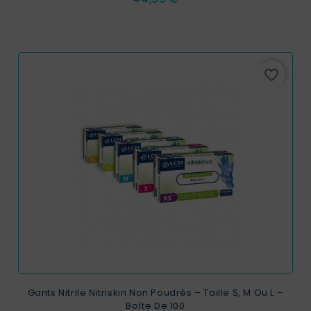
favorite_border
Gants Nitrile Nitriskin Non Poudrés – Taille S, M Ou L –
Boîte De 100