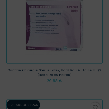
Gant De Chirurgie Stérile Latex, Bord Roulé -taille 8-1/2
(boite De 50 Paires)
Prix
29,98 €
RUPTURE DE STOCK
favorite_border