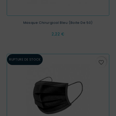
Masque Chirurgical Bleu (Boite De 50)
Prix
2,22 €
RUPTURE DE STOCK
favorite_border