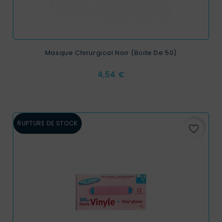
Masque Chirurgical Noir (Boite De 50)
Prix
4,54 €
RUPTURE DE STOCK
favorite_border