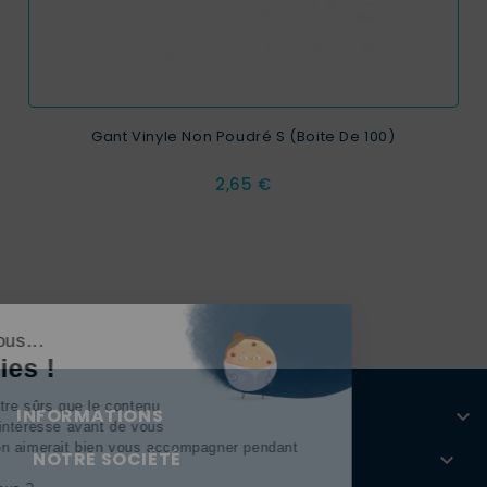
Gant Vinyle Non Poudré S (boite De 100)
Prix
2,65 €
Continuer sans accepter
Salut c'est nous...
les Cookies !
On a attendu d'être sûrs que le contenu
INFORMATIONS

de ce site vous intéresse avant de vous
déranger, mais on aimerait bien vous accompagner pendant
NOTRE SOCIÉTÉ

votre visite...