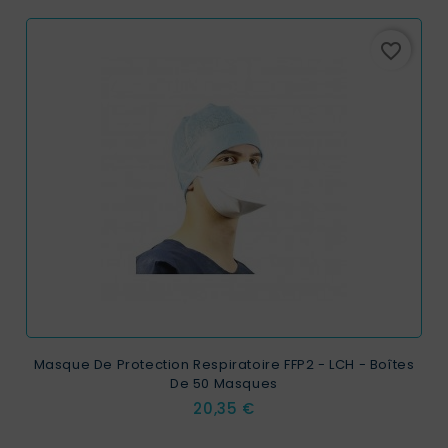
favorite_border
Masque De Protection Respiratoire FFP2 - LCH - Boîtes
De 50 Masques
Prix
20,35 €