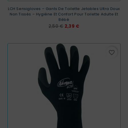
LCH Sensigloves – Gants De Toilette Jetables Ultra Doux
Non Tissés – Hygiène Et Confort Pour Toilette Adulte Et
Bébé
Prix
Prix
2,50 €
2,39 €
de
base
favorite_border