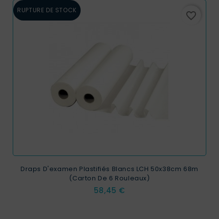
RUPTURE DE STOCK
favorite_border
Draps D'examen Plastifiés Blancs LCH 50x38cm 68m
(Carton De 6 Rouleaux)
Prix
58,45 €