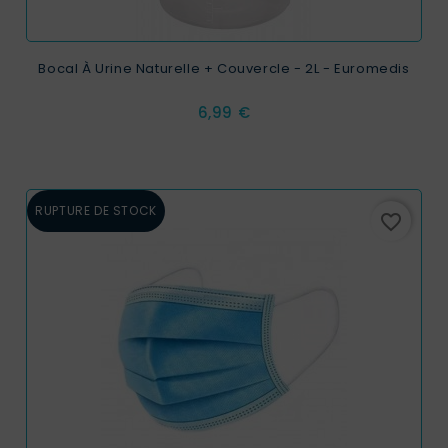
Bocal À Urine Naturelle + Couvercle - 2L - Euromedis
Prix
6,99 €
RUPTURE DE STOCK
favorite_border