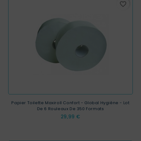
favorite_border
Papier Toilette Maxiroll Confort - Global Hygiène - Lot
De 6 Rouleaux De 350 Formats
Prix
29,99 €