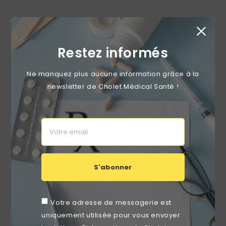
RUPTURE DE STOCK
favorite_border
Restez informés
Ne manquez plus aucune information grâce à la
newsletter de Cholet Médical Santé !
S'abonner
Drap D’examen Ouate Recyclée 2 Plis Lisse Blanc M'Roll
Votre adresse de messagerie est
50x35 Cm – Carton De 9 Rouleaux
Prix
uniquement utilisée pour vous envoyer
25,60 €