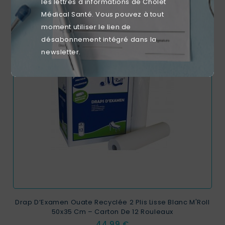
les lettres d'informations de Cholet
Médical Santé. Vous pouvez à tout
moment utiliser le lien de
désabonnement intégré dans la
favorite_border
newsletter.
Drap D’Examen Ouate Recyclée 2 Plis Lisse Blanc M'Roll
50x35 Cm – Carton De 12 Rouleaux
Prix
44,99 €