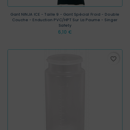
Gant NINJA ICE - Taille 9 - Gant Spécial Froid - Double
Couche - Enduction PVC/HPT Sur La Paume - Singer
Safety
Prix
6,10 €
favorite_border