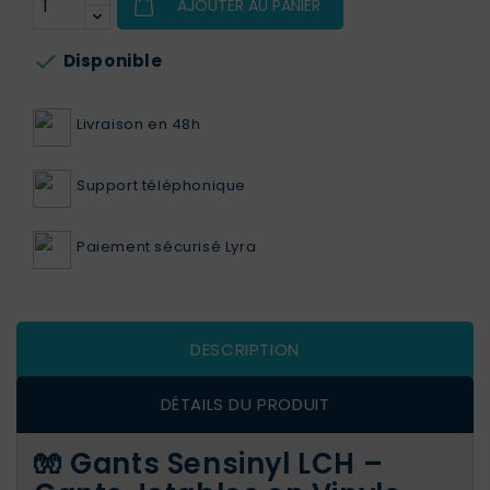
AJOUTER AU PANIER

Disponible
Livraison en 48h
Support téléphonique
Paiement sécurisé Lyra
DESCRIPTION
DÉTAILS DU PRODUIT
🧤 Gants Sensinyl LCH –