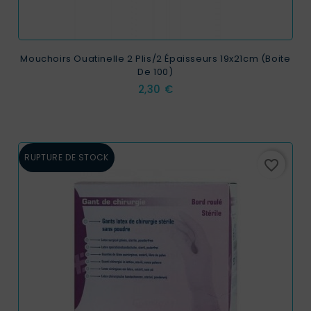
Mouchoirs Ouatinelle 2 Plis/2 Épaisseurs 19x21cm (Boite
De 100)
Prix
2,30 €
RUPTURE DE STOCK
favorite_border