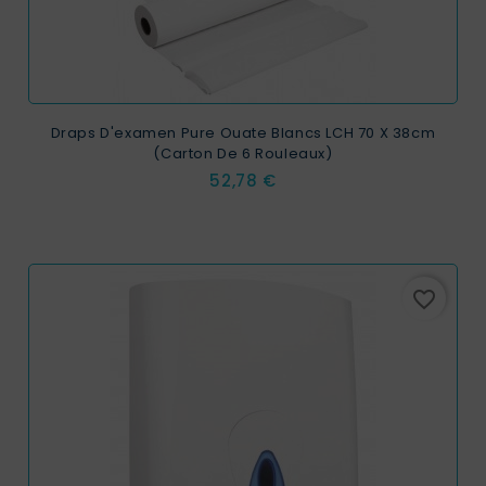
Draps D'examen Pure Ouate Blancs LCH 70 X 38cm
(carton De 6 Rouleaux)
Prix
52,78 €
favorite_border