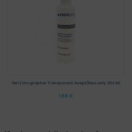
Gel Echographie Transparent Asept/NeoJelly 250 Ml
Prix
1,69 €