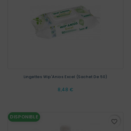
Lingettes Wip'Anios Excel (sachet De 50)
Prix
8,48 €
DISPONIBLE
favorite_border