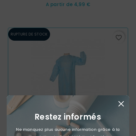
Prix
A partir de
4,99 €
RUPTURE DE STOCK
favorite_border
Restez informés
Ne manquez plus aucune information grâce à la
Surblouses Bleues Non-Tissées 25g ( Carton De 100 )