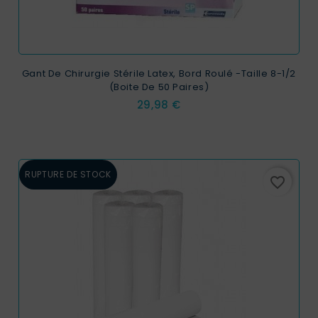
Gant De Chirurgie Stérile Latex, Bord Roulé -taille 8-1/2
(boite De 50 Paires)
Prix
29,98 €
RUPTURE DE STOCK
favorite_border