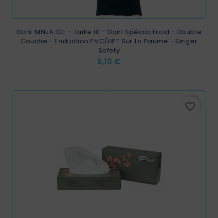
Gant NINJA ICE - Taille 10 - Gant Spécial Froid - Double
Couche - Enduction PVC/HPT Sur La Paume - Singer
Safety
Prix
6,10 €
favorite_border