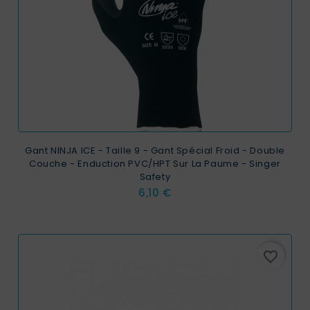
Gant NINJA ICE - Taille 9 - Gant Spécial Froid - Double
Couche - Enduction PVC/HPT Sur La Paume - Singer
Safety
Prix
6,10 €
favorite_border