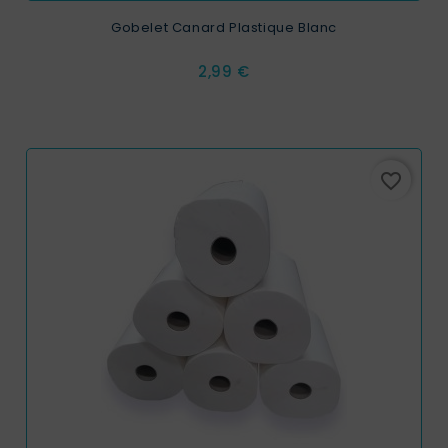
Gobelet Canard Plastique Blanc
Prix
2,99 €
favorite_border