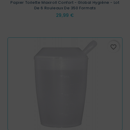
Papier Toilette Maxiroll Confort - Global Hygiène - Lot
De 6 Rouleaux De 350 Formats
Prix
29,99 €
favorite_border