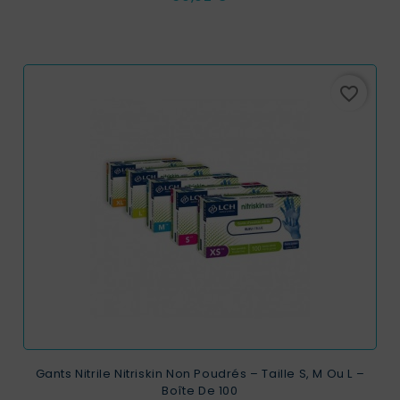
favorite_border
Gants Nitrile Nitriskin Non Poudrés – Taille S, M Ou L –
Boîte De 100