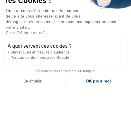
les Cookies !
On a attendu d'être sûrs que le contenu
INFORMATIONS

de ce site vous intéresse avant de vous
déranger, mais on aimerait bien vous accompagner pendant
NOTRE SOCIÉTÉ

votre visite...
C'est OK pour vous ?
NOS PRODUITS

À quoi servent ces cookies ?
CATÉGORIES

Statistiques et mesure d'audience
Partage de données avec Google
Consentements certifiés par
Site réalisé par
l'agence web Makeo
Je choisis
OK pour moi
Axeptio consent
Plateforme de Gestion du Consentement : Personnalisez vos Options
Notre plateforme vous permet d'adapter et de gérer vos paramètres de 