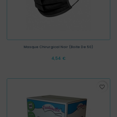
Masque Chirurgical Noir (Boite De 50)
Prix
4,54 €
favorite_border