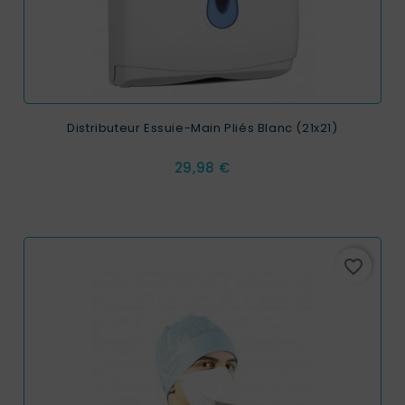
Distributeur Essuie-Main Pliés Blanc (21x21)
Prix
29,98 €
favorite_border