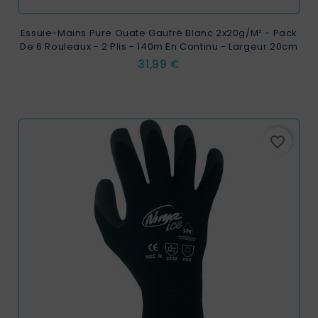
Essuie-Mains Pure Ouate Gaufré Blanc 2x20g/m² - Pack
De 6 Rouleaux - 2 Plis - 140m En Continu - Largeur 20cm
Prix
31,99 €
favorite_border