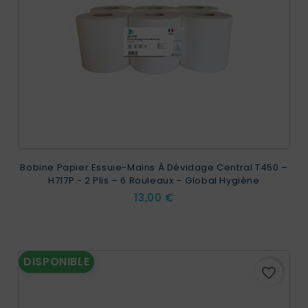
Bobine Papier Essuie-Mains À Dévidage Central T450 –
H717P - 2 Plis – 6 Rouleaux – Global Hygiène
Prix
13,00 €
DISPONIBLE
favorite_border