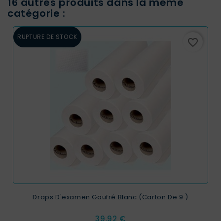
16 autres produits dans la même
catégorie :
RUPTURE DE STOCK
favorite_border
Draps D'examen Gaufré Blanc (carton De 9 )
Prix
39,92 €