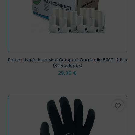
Papier Hygiénique Maxi Compact Ouatinelle 500F -2 Plis
(36 Rouleaux)
Prix
29,99 €
favorite_border