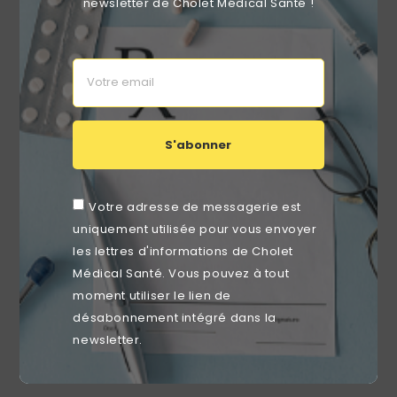
newsletter de Cholet Médical Santé !
Prix
29,89 €
favorite_border
S'abonner
Votre adresse de messagerie est
uniquement utilisée pour vous envoyer
les lettres d'informations de Cholet
Médical Santé. Vous pouvez à tout
moment utiliser le lien de
désabonnement intégré dans la
newsletter.