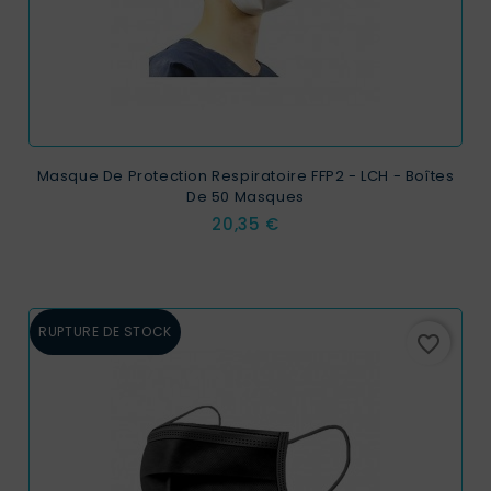
Masque De Protection Respiratoire FFP2 - LCH - Boîtes
De 50 Masques
Prix
20,35 €
RUPTURE DE STOCK
favorite_border