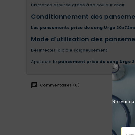
Discretion assurée grâce à sa couleur chair
Conditionnement des pansemen
Les pansements prise de sang Urgo 20x72
Mode d'utilisation des panseme
Désinfecter la plaie soigneusement
Appliquer le
pansement prise de sang Urgo
Commentaires (0)
Ne manquez