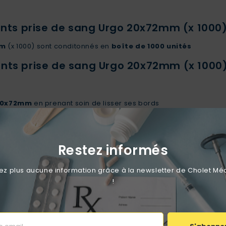
ts prise de sang Urgo 20x72mm (x 1000)
mm
(x 1000) sont conditonnés en
boîte de 1000 unités
nts prise de sang Urgo 20x72mm (x 1000)
 20x72mm
en prenant soin de lisser ses bords
Restez informés
 plus aucune information grâce à la newsletter de Cholet Mé
Aucun avis n'a été publié pour le moment.
!