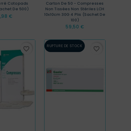
rré Cotopads
Carton De 50 - Compresses
achet De 500)
Non Tissées Non Stériles LCH
10x10cm 30G 4 Plis (sachet De
rix
,98 €
100)
Prix
59,50 €
RUPTURE DE STOCK
favorite_border
favorite_border