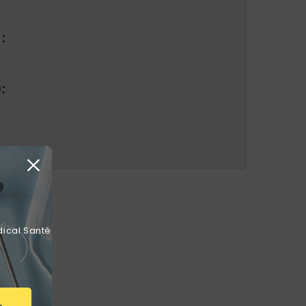
:
:
dical Santé