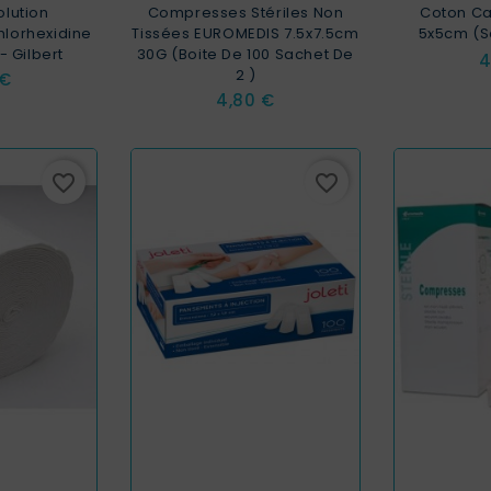
olution
Compresses Stériles Non
Coton Ca
hlorhexidine
Tissées EUROMEDIS 7.5x7.5cm
5x5cm (S
- Gilbert
30G (Boite De 100 Sachet De
P
4
2 )
 €
Prix
4,80 €
favorite_border
favorite_border