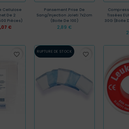
 Cellulose
Pansement Prise De
Compresse
et De 2
Sang/injection Joleti 7x2cm
Tissées E
500 Pièces)
(Boite De 100)
30G (Boite 
rix
Prix
,07 €
2,89 €
P
2
RUPTURE DE STOCK
favorite_border
favorite_border