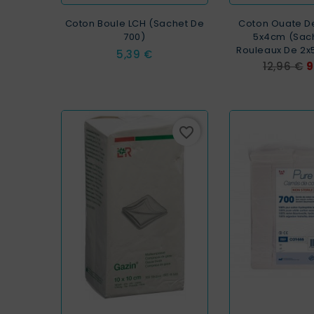
Coton Boule LCH (sachet De
Coton Ouate De
700)
5x4cm (sach
Rouleaux De 2x
Prix
5,39 €
Prix
P
12,96 €
9
de
base
favorite_border