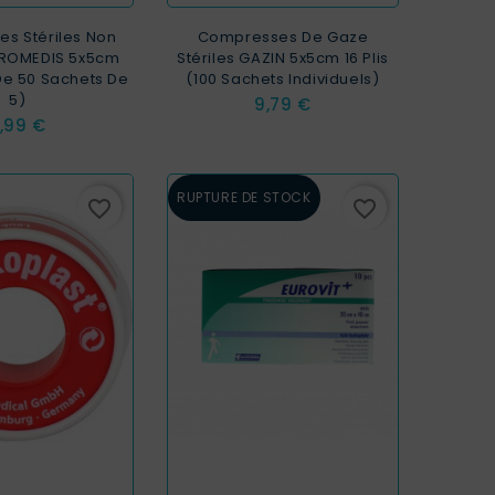
s Stériles Non
Compresses De Gaze
UROMEDIS 5x5cm
Stériles GAZIN 5x5cm 16 Plis
De 50 Sachets De
(100 Sachets Individuels)
5)
Prix
9,79 €
rix
,99 €
RUPTURE DE STOCK
favorite_border
favorite_border