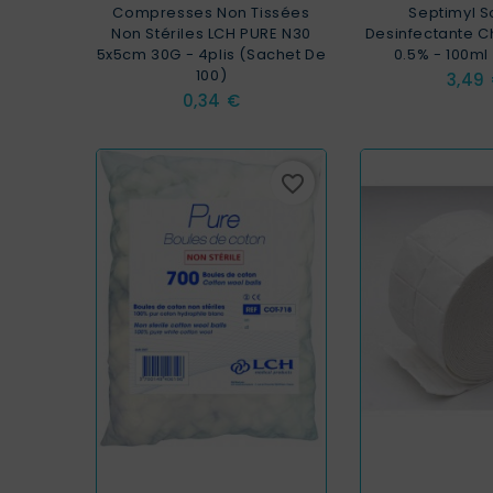
Compresses Non Tissées
Septimyl S
Non Stériles LCH PURE N30
Desinfectante C
5x5cm 30G - 4plis (sachet De
0.5% - 100ml 
100)
Prix
3,49
Prix
0,34 €
favorite_border