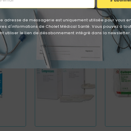
S'abonne
re adresse de messagerie est uniquement utilisée pour vous e
catégorie :
ttres d'informations de Cholet Médical Santé. Vous pouvez à tou
 utiliser le lien de désabonnement intégré dans la newsletter.
RUPTURE DE
favorite_border
favorite_border