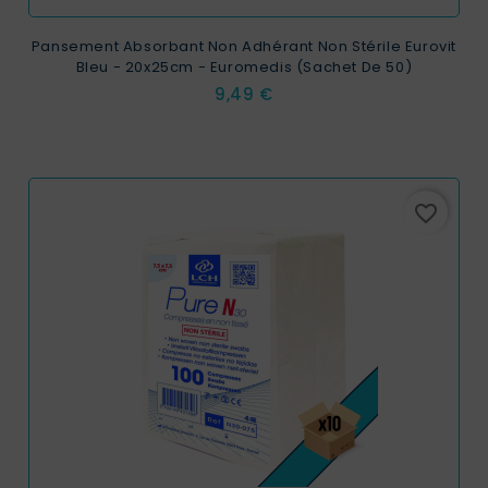
Pansement Absorbant Non Adhérant Non Stérile Eurovit
Bleu - 20x25cm - Euromedis (Sachet De 50)
Prix
9,49 €
favorite_border