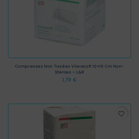
Compresses Non Tissées Vliwasoft 10×10 Cm Non-
Stériles – L&R
Prix
1,79 €
favorite_border