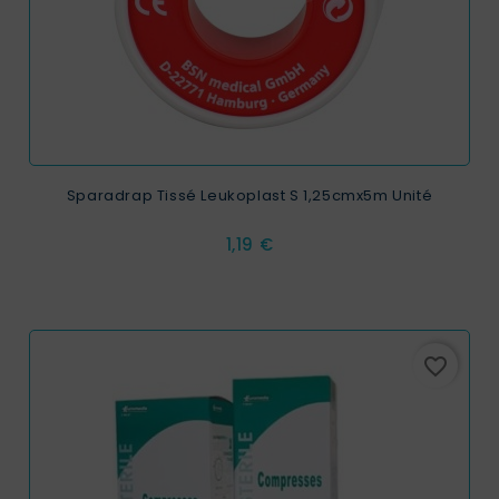
Sparadrap Tissé Leukoplast S 1,25cmx5m Unité
Prix
1,19 €
favorite_border