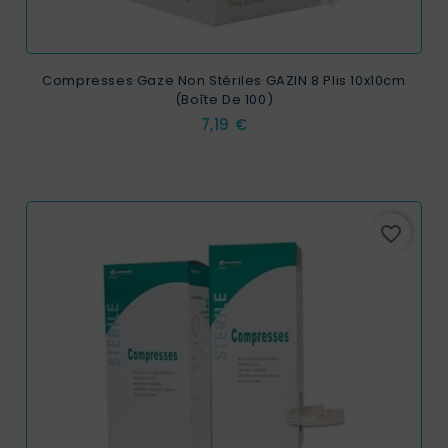
Compresses Gaze Non Stériles GAZIN 8 Plis 10x10cm
(boîte De 100)
Prix
7,19 €
favorite_border