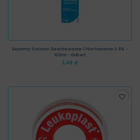
Septimyl Solution Desinfectante Chlorhexidine 0.5% -
100ml - Gilbert
Prix
3,49 €
favorite_border