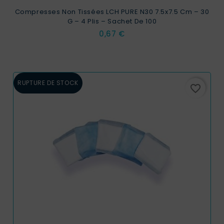
Compresses Non Tissées LCH PURE N30 7.5x7.5 Cm – 30
G – 4 Plis – Sachet De 100
Prix
0,67 €
RUPTURE DE STOCK
favorite_border