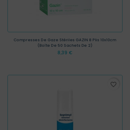
Compresses De Gaze Stériles GAZIN 8 Plis 10x10cm
(Boîte De 50 Sachets De 2)
Prix
8,39 €
favorite_border