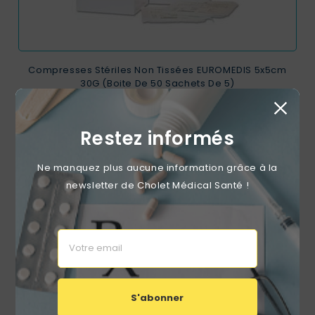
Compresses Stériles Non Tissées EUROMEDIS 5x5cm
30G (Boite De 50 Sachets De 5)
Prix
2,99 €
Restez informés
Ne manquez plus aucune information grâce à la
RUPTURE DE STOCK
favorite_border
newsletter de Cholet Médical Santé !
S'abonner