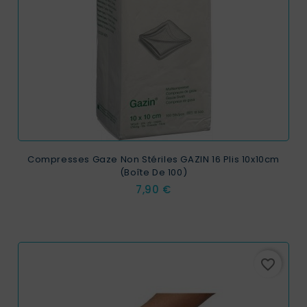
Compresses Gaze Non Stériles GAZIN 16 Plis 10x10cm
(boîte De 100)
Prix
7,90 €
favorite_border