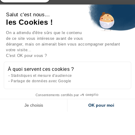
Salut c'est nous...
les Cookies !
On a attendu d'être sûrs que le contenu
INFORMATIONS

de ce site vous intéresse avant de vous
déranger, mais on aimerait bien vous accompagner pendant
NOTRE SOCIÉTÉ

votre visite...
C'est OK pour vous ?
NOS PRODUITS

À quoi servent ces cookies ?
CATÉGORIES

Statistiques et mesure d'audience
Partage de données avec Google
Consentements certifiés par
Site réalisé par
l'agence web Makeo
Je choisis
OK pour moi
Axeptio consent
Plateforme de Gestion du Consentement : Personnalisez vos Options
Notre plateforme vous permet d'adapter et de gérer vos paramètres de 