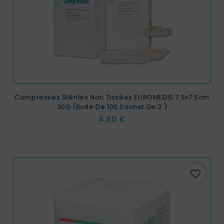
Compresses Stériles Non Tissées EUROMEDIS 7.5x7.5cm
30G (Boite De 100 Sachet De 2 )
Prix
4,80 €
favorite_border