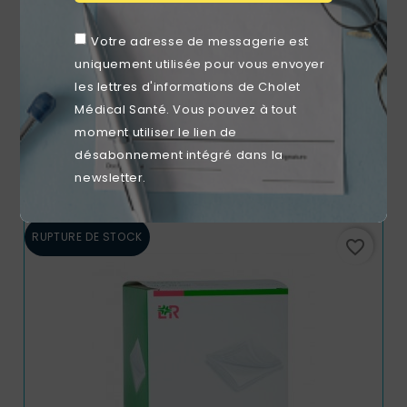
Votre adresse de messagerie est
uniquement utilisée pour vous envoyer
les lettres d'informations de Cholet
Coton Octolin 30x37cm (sachet De 50)
Médical Santé. Vous pouvez à tout
moment utiliser le lien de
Prix
6,72 €
désabonnement intégré dans la
newsletter.
RUPTURE DE STOCK
favorite_border