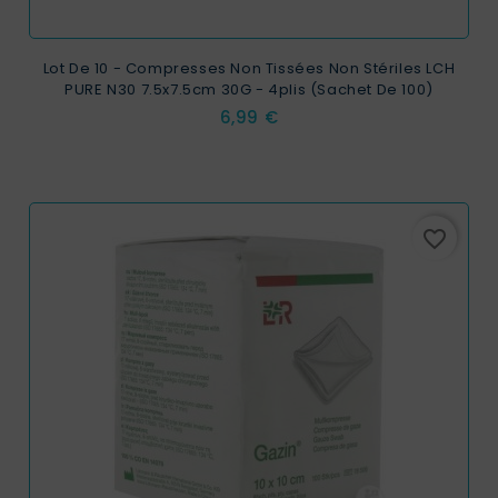
Lot De 10 - Compresses Non Tissées Non Stériles LCH
PURE N30 7.5x7.5cm 30G - 4plis (sachet De 100)
Prix
6,99 €
favorite_border