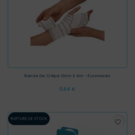
Bande De Crêpe 10cm X 4m - Euromedis
Prix
0,64 €
RUPTURE DE STOCK
favorite_border