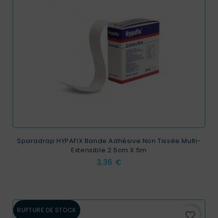
Sparadrap HYPAFIX Bande Adhésive Non Tissée Multi-
Extensible 2.5cm X 5m
Prix
3,36 €
RUPTURE DE STOCK
favorite_border