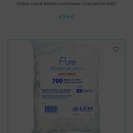
Coton Carré 5x5cm Euromedis (Sachet De 500)
Prix
4,59 €
favorite_border