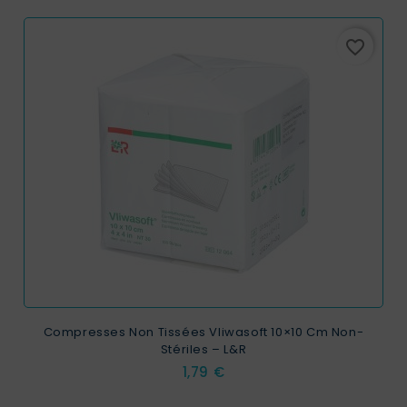
favorite_border
Compresses Non Tissées Vliwasoft 10×10 Cm Non-
Stériles – L&R
Prix
1,79 €