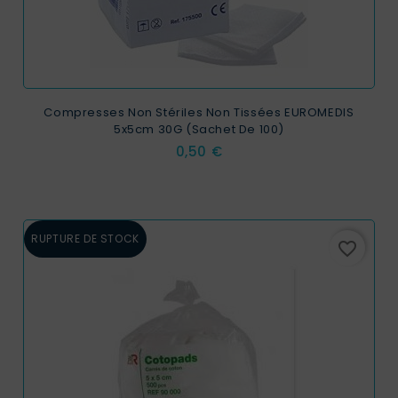
Compresses Non Stériles Non Tissées EUROMEDIS
5x5cm 30G (sachet De 100)
Prix
0,50 €
RUPTURE DE STOCK
favorite_border