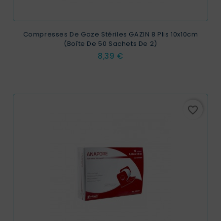
Compresses De Gaze Stériles GAZIN 8 Plis 10x10cm
(Boîte De 50 Sachets De 2)
Prix
8,39 €
favorite_border