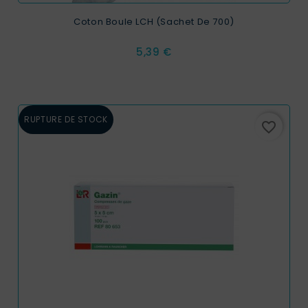
Coton Boule LCH (sachet De 700)
Prix
5,39 €
RUPTURE DE STOCK
favorite_border