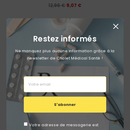
Prix
Prix
12,96 €
9,07 €
de
base
favorite_border
Restez informés
Ne manquez plus aucune information grâce à la
newsletter de Cholet Médical Santé !
S'abonner
Votre adresse de messagerie est
Compresses Stériles Non Tissées LCH PURE SN40