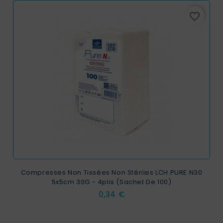
favorite_border
Compresses Non Tissées Non Stériles LCH PURE N30
5x5cm 30G - 4plis (sachet De 100)
Prix
0,34 €