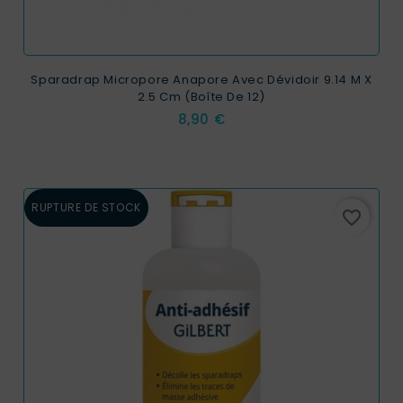
Sparadrap Micropore Anapore Avec Dévidoir 9.14 M X
2.5 Cm (boîte De 12)
Prix
8,90 €
RUPTURE DE STOCK
favorite_border