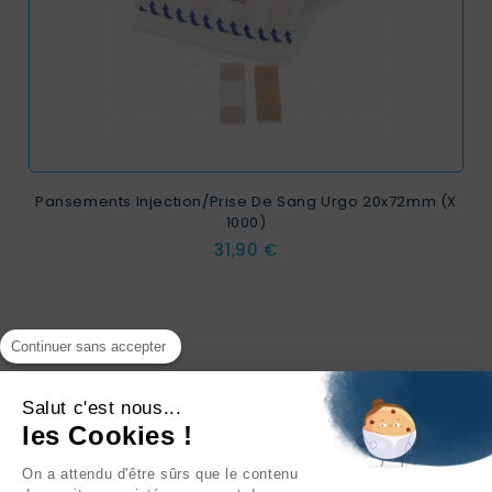
Pansements Injection/prise De Sang Urgo 20x72mm (x
1000)
Prix
31,90 €
Continuer sans accepter
Salut c'est nous...
les Cookies !
On a attendu d'être sûrs que le contenu
INFORMATIONS
