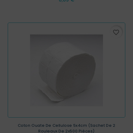
favorite_border
Coton Ouate De Cellulose 5x4cm (sachet De 2
Rouleaux De 2x500 Pièces)