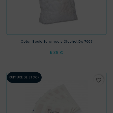
Coton Boule Euromedis (sachet De 700)
Prix
5,39 €
RUPTURE DE STOCK
favorite_border