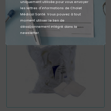
uniquement utilisée pour vous envoyer
7.5x7.5cm 40G (Boite De 40 Sachets De 5)
les lettres d'informations de Cholet
Prix
3,30 €
Médical Santé. Vous pouvez à tout
moment utiliser le lien de
désabonnement intégré dans la
newsletter.
favorite_border