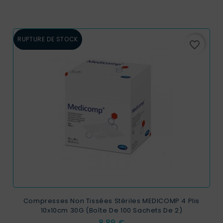
RUPTURE DE STOCK
favorite_border
Compresses Non Tissées Stériles MEDICOMP 4 Plis
10x10cm 30G (Boîte De 100 Sachets De 2)
Prix
8,89 €