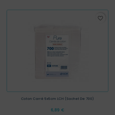
favorite_border
Coton Carré 5x5cm LCH (sachet De 700)
Prix
6,89 €