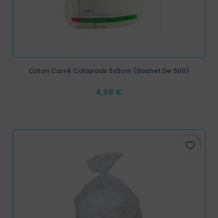
Coton Carré Cotopads 5x5cm (Sachet De 500)
Prix
4,98 €
favorite_border