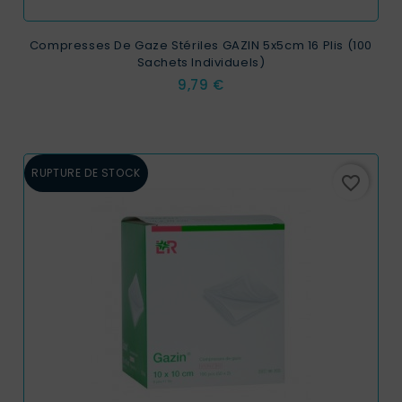
Compresses De Gaze Stériles GAZIN 5x5cm 16 Plis (100
Sachets Individuels)
Prix
9,79 €
RUPTURE DE STOCK
favorite_border