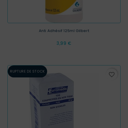
Anti Adhésif 125ml Gilbert
Prix
3,99 €
RUPTURE DE STOCK
favorite_border