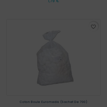
Prix
1,79 €
favorite_border
Coton Boule Euromedis (sachet De 700)