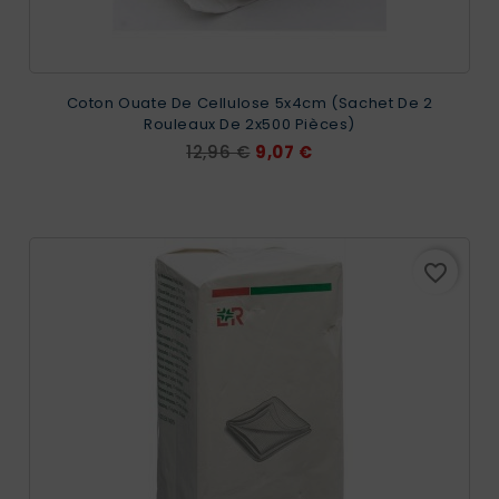
Coton Ouate De Cellulose 5x4cm (sachet De 2
Rouleaux De 2x500 Pièces)
Prix
Prix
12,96 €
9,07 €
de
base
favorite_border