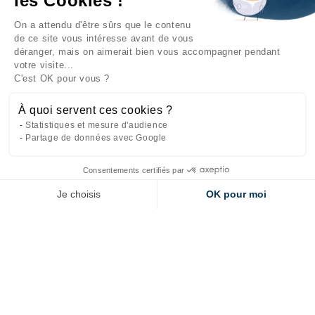
les Cookies !
On a attendu d'être sûrs que le contenu
INFORMATIONS

de ce site vous intéresse avant de vous
déranger, mais on aimerait bien vous accompagner pendant
NOTRE SOCIÉTÉ

votre visite...
C'est OK pour vous ?
NOS PRODUITS

À quoi servent ces cookies ?
CATÉGORIES

Statistiques et mesure d'audience
Partage de données avec Google
Consentements certifiés par
Site réalisé par
l'agence web Makeo
Je choisis
OK pour moi
Axeptio consent
Plateforme de Gestion du Consentement : Personnalisez vos Options
Notre plateforme vous permet d'adapter et de gérer vos paramètres de 