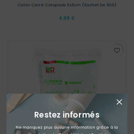
Coton Carré Cotopads 5x5cm (Sachet De 500)
Prix
4,98 €
favorite_border
Restez informés
Ne manquez plus aucune information grâce à la