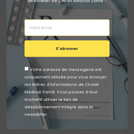
newsletter de Cholet Médical Santé !
Coton Cotopad 8x10cm (Sachet De 200)
Prix
4,60 €
S'abonner
RUPTURE DE STOCK
favorite_border
Votre adresse de messagerie est
uniquement utilisée pour vous envoyer
les lettres d'informations de Cholet
Médical Santé. Vous pouvez à tout
moment utiliser le lien de
désabonnement intégré dans la
newsletter.