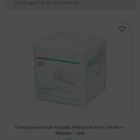
Affichage 1-10 de 10 article(s)
favorite_border
Compresses Non Tissées Vliwasoft 10×10 Cm Non-
Stériles – L&R