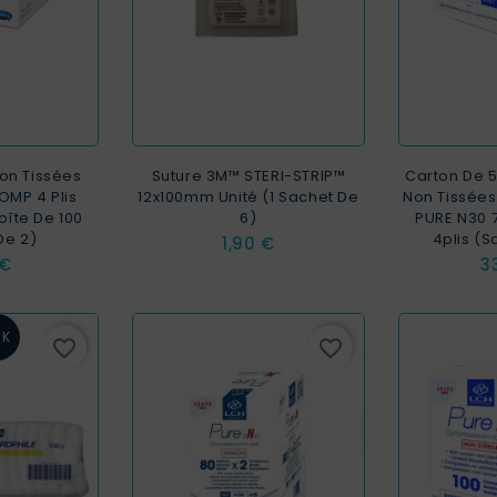
on Tissées
Suture 3M™ STERI-STRIP™
Carton De 
OMP 4 Plis
12x100mm Unité (1 Sachet De
Non Tissées
oîte De 100
6)
PURE N30 
De 2)
4plis (s
Prix
1,90 €
Pr
 €
3
CK
favorite_border
favorite_border