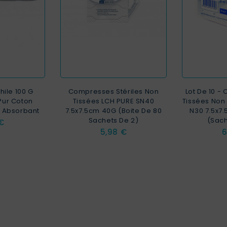
ile 100 G
Compresses Stériles Non
Lot De 10 
Pur Coton
Tissées LCH PURE SN40
Tissées Non 
t Absorbant
7.5x7.5cm 40G (Boite De 80
N30 7.5x7.
Sachets De 2)
(sach
 €
Prix
P
5,98 €
6