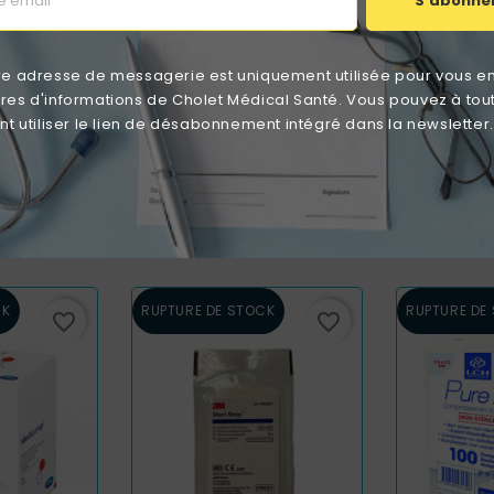
S'abonne
re adresse de messagerie est uniquement utilisée pour vous e
ttres d'informations de Cholet Médical Santé. Vous pouvez à tou
 utiliser le lien de désabonnement intégré dans la newsletter.
n Stériles
Lot De 10 - Compresses Non
Compresse
EUROMEDIS
Stériles Non Tissées LCH PURE
Non Tiss
het De 100)
N40 7.5x7.5cm 40G - 4plis
7.5x7.5cm
(sachet De 100)
 €
Prix
P
8,36 €
0
CK
RUPTURE DE STOCK
RUPTURE DE
favorite_border
favorite_border