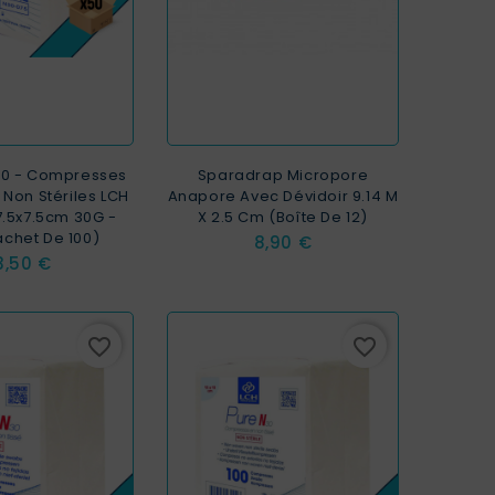
50 - Compresses
Sparadrap Micropore
 Non Stériles LCH
Anapore Avec Dévidoir 9.14 M
7.5x7.5cm 30G -
X 2.5 Cm (boîte De 12)
achet De 100)
Prix
8,90 €
ix
3,50 €
favorite_border
favorite_border