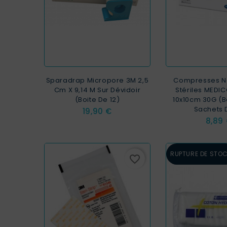
Sparadrap Micropore 3M 2,5
Compresses N
Cm X 9,14 M Sur Dévidoir
Stériles MEDIC
(Boite De 12)
10x10cm 30G (B
Sachets 
Prix
19,90 €
Prix
8,89
RUPTURE DE STO
favorite_border