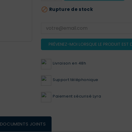

Rupture de stock
PRÉVENEZ-MOI LORSQUE LE PRODUIT EST D
Livraison en 48h
Support téléphonique
Paiement sécurisé Lyra
DOCUMENTS JOINTS