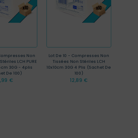
- Compresses Non
Lot De 10 - Compresses Non
Stériles LCH PURE
Tissées Non Stériles LCH
5cm 30G - 4plis
10x10cm 30G 4 Plis (sachet De
et De 100)
100)
rix
Prix
,99 €
12,89 €