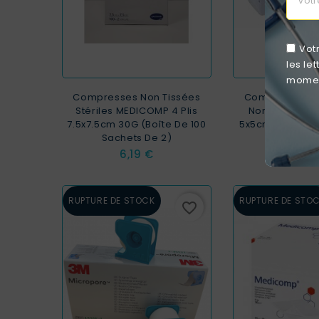
Vot
les le
moment
Compresses Non Tissées
Compresses No
Stériles MEDICOMP 4 Plis
Non Tissées 
7.5x7.5cm 30G (Boîte De 100
5x5cm 30G (sac
Sachets De 2)
Prix
0,50
Prix
6,19 €
RUPTURE DE STOCK
RUPTURE DE STO
favorite_border