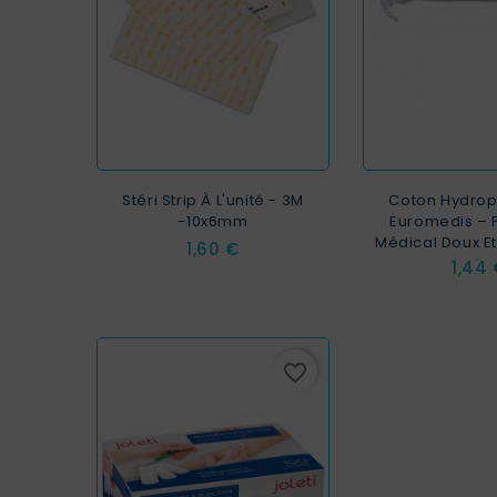
Stéri Strip À L'unité - 3M
Coton Hydroph
-10x6mm
Euromedis – 
Médical Doux E
Prix
1,60 €
Prix
1,44
favorite_border