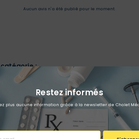
Aucun avis n'a été publié pour le moment.
catégorie :
CK
favorite_border
favorite_border
Restez informés
 plus aucune information grâce à la newsletter de Cholet Mé
!