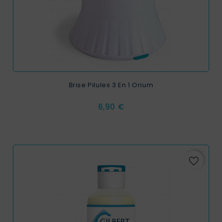
Brise Pilules 3 En 1 Orium
Prix
6,90 €
favorite_border