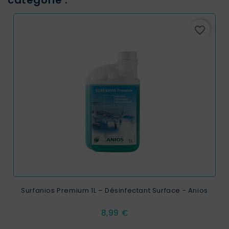
catégorie :
favorite_border
Surfanios Premium 1L – Désinfectant Surface - Anios
Prix
8,99 €