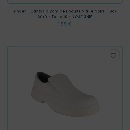
Singer - Gants Polyamide Enduits Nitrile Noirs - Dos
Aéré - Taille 10 - NYM213NIB
Prix
1,99 €
favorite_border