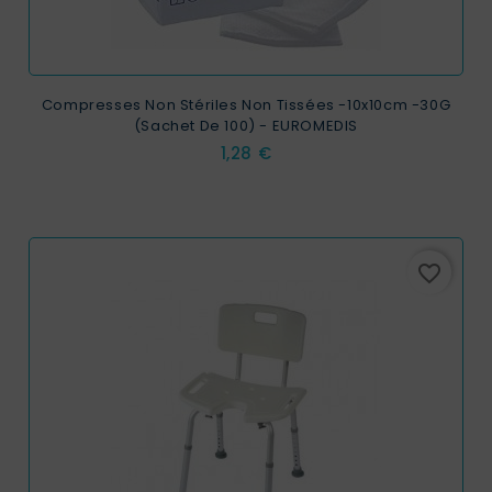
Compresses Non Stériles Non Tissées -10x10cm -30G
(sachet De 100) - EUROMEDIS
Prix
1,28 €
favorite_border