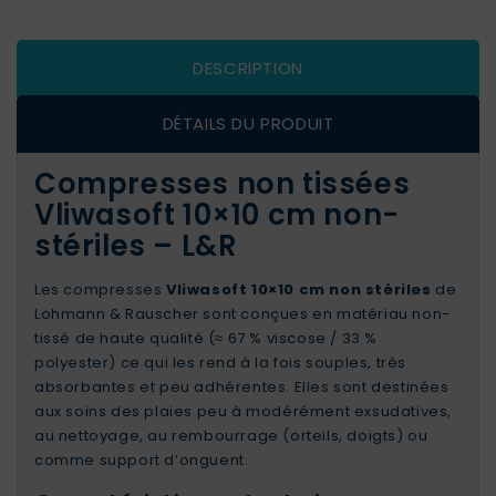
DESCRIPTION
DÉTAILS DU PRODUIT
Compresses non tissées
Vliwasoft 10×10 cm non-
stériles – L&R
Les compresses
Vliwasoft 10×10 cm non stériles
de
Lohmann & Rauscher sont conçues en matériau non-
tissé de haute qualité (≈ 67 % viscose / 33 %
polyester) ce qui les rend à la fois souples, très
absorbantes et peu adhérentes. Elles sont destinées
aux soins des plaies peu à modérément exsudatives,
au nettoyage, au rembourrage (orteils, doigts) ou
comme support d’onguent.