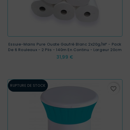
Essuie-Mains Pure Ouate Gaufré Blanc 2x20g/m² - Pack
De 6 Rouleaux - 2 Plis - 140m En Continu - Largeur 20cm
Prix
31,99 €
RUPTURE DE STOCK
favorite_border