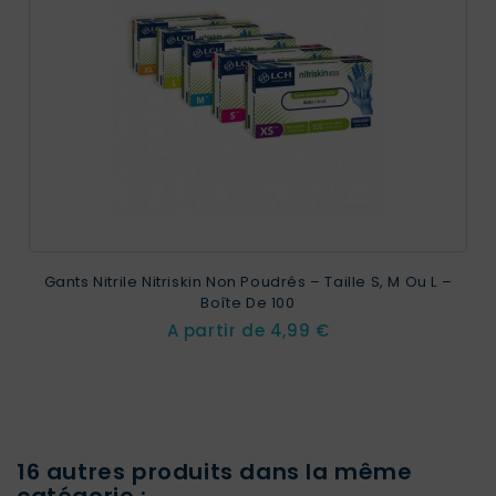
Gants Nitrile Nitriskin Non Poudrés – Taille S, M Ou L –
Boîte De 100
Prix
A partir de
4,99 €
16 autres produits dans la même