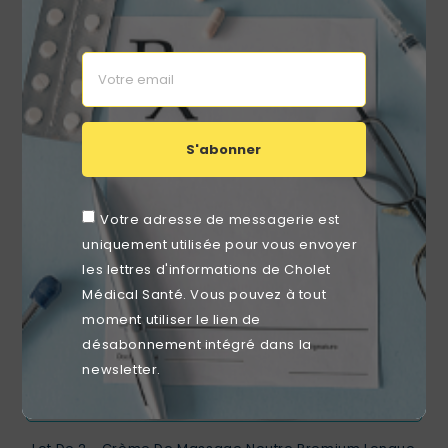
Blanc M'Roll 50x35 Cm Bis
Prix
7,89 €
RUPTURE DE STOCK
favorite_border
S'abonner
Votre adresse de messagerie est
uniquement utilisée pour vous envoyer
les lettres d'informations de Cholet
Médical Santé. Vous pouvez à tout
moment utiliser le lien de
désabonnement intégré dans la
newsletter.