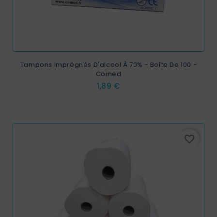
Tampons Imprégnés D'alcool À 70% - Boîte De 100 -
Comed
Prix
1,89 €
favorite_border