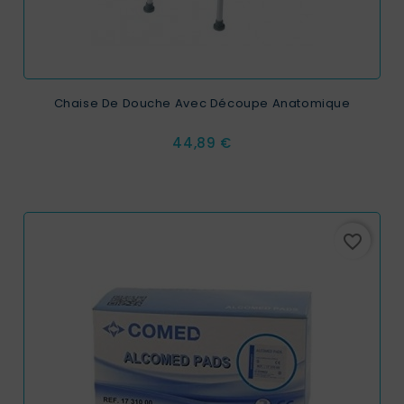
Chaise De Douche Avec Découpe Anatomique
Prix
44,89 €
favorite_border