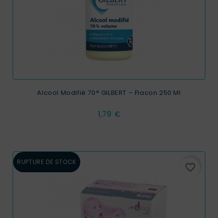
Alcool Modifié 70° GILBERT – Flacon 250 Ml
Prix
1,79 €
RUPTURE DE STOCK
favorite_border