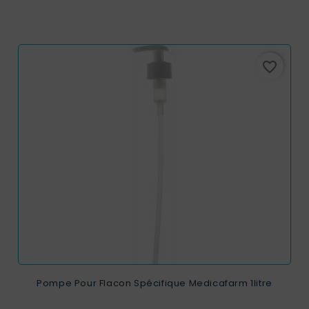
favorite_border
Pompe Pour Flacon Spécifique Medicafarm 1litre