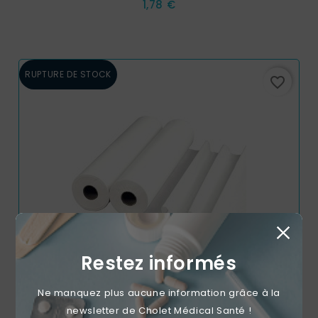
Prix
1,78 €
RUPTURE DE STOCK
favorite_border
Restez informés
Ne manquez plus aucune information grâce à la
Lot De 2 - Drap D’Examen Ouate Recyclée 2 Plis Lisse
newsletter de Cholet Médical Santé !