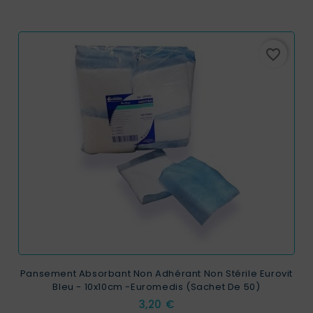
favorite_border
Pansement Absorbant Non Adhérant Non Stérile Eurovit
Bleu - 10x10cm -Euromedis (Sachet De 50)
Prix
3,20 €