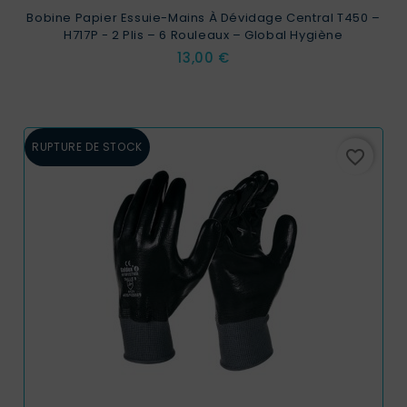
Bobine Papier Essuie-Mains À Dévidage Central T450 –
H717P - 2 Plis – 6 Rouleaux – Global Hygiène
Prix
13,00 €
RUPTURE DE STOCK
favorite_border