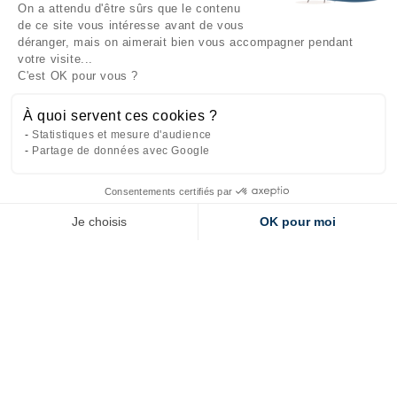
On a attendu d'être sûrs que le contenu
INFORMATIONS

de ce site vous intéresse avant de vous
déranger, mais on aimerait bien vous accompagner pendant
NOTRE SOCIÉTÉ

votre visite...
C'est OK pour vous ?
NOS PRODUITS

À quoi servent ces cookies ?
CATÉGORIES

Statistiques et mesure d'audience
Partage de données avec Google
Consentements certifiés par
Site réalisé par
l'agence web Makeo
Je choisis
OK pour moi
Axeptio consent
Plateforme de Gestion du Consentement : Personnalisez vos Options
Notre plateforme vous permet d'adapter et de gérer vos paramètres de 