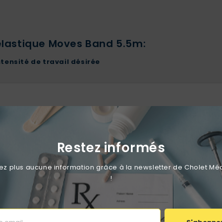
 élastique Moves Band 5.5m:
intensité de travail désirée
Aucun avis n'a été publié pour le moment.
Restez informés
 plus aucune information grâce à la newsletter de Cholet Mé
!