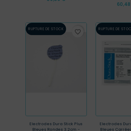
Prix
60,48
RUPTURE DE STOCK
RUPTURE DE STO
favorite_border
Electrodes Dura Stick Plus
Electrodes Dura
Bleues Rondes 3.2cm -
Bleues Carrée