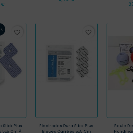
Pr
 €
2
CK
favorite_border
favorite_border
 Stick Plus
Electrodes Dura Stick Plus
Boule D
s 5x5 Cm À
Bleues Carrées 5x5 Cm
Handmast