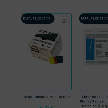
RUPTURE DE STOCK
RUPTURE DE STO
favorite_border
Bande Élastique MSD Lot De 4
Electrodes Dura
Bleues Rectangl
Pression (plaq
Prix
50,89 €