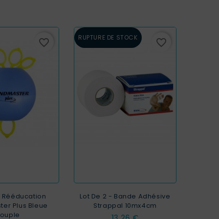
RUPTURE DE STOCK
favorite_border
favorite_border
e Rééducation
Lot De 2 - Bande Adhésive
er Plus Bleue
Strappal 10mx4cm
ouple
Prix
13,26 €