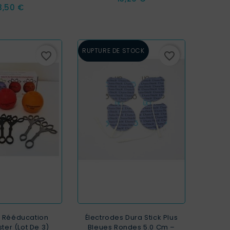
ix
3,50 €
RUPTURE DE STOCK
favorite_border
favorite_border
e Rééducation
Électrodes Dura Stick Plus
er (Lot De 3)
Bleues Rondes 5.0 Cm –