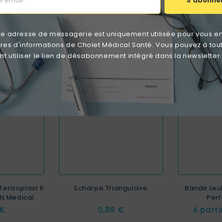
S'abonne
catégorie :
CK
favorite_border
favorite_border
re adresse de messagerie est uniquement utilisée pour vous e
ttres d'informations de Cholet Médical Santé. Vous pouvez à tou
 utiliser le lien de désabonnement intégré dans la newsletter.
Tensoplast 6
Echarpe Triangulaire
Bande Leu
N Medical
Per
Prix
 €
0,89 €
A part