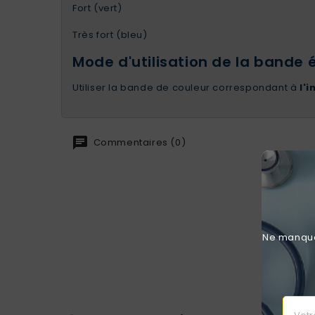
Fort (vert)
Très fort (bleu)
Mode d'utilisation de la bande
Utiliser la bande de couleur correspondant à
l'
Commentaires (0)
Ne manquez