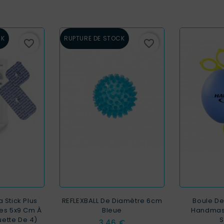
CK
RUPTURE DE STOCK
favorite_border
favorite_border
 Stick Plus
REFLEXBALL De Diamètre 6cm
Boule D
es 5x9 Cm À
Bleue
Handmast
uette De 4)
S
Prix
3,46 €