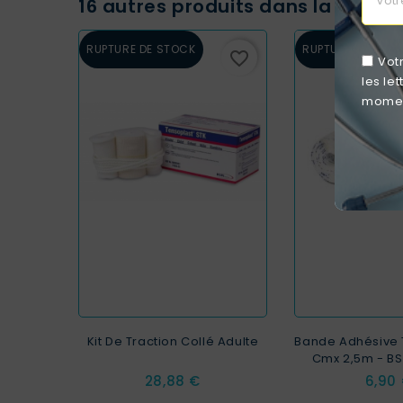
16 autres produits dans la même 
RUPTURE DE STOCK
RUPTURE DE STO
favorite_border
Vot
les le
moment
Kit De Traction Collé Adulte
Bande Adhésive 
Cmx 2,5m - BS
Prix
Prix
28,88 €
6,90