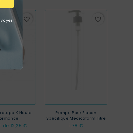
r
favorite_border
favorite_border
nvoyer
t
kotape K Haute
Pompe Pour Flacon
formance
Spécifique Medicafarm 1litre
Prix
Prix
ir de
12,25 €
1,78 €