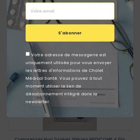
Prix
6,72 €
S'abonner
RUPTURE DE STOCK
favorite_border
Votre adresse de messagerie est
uniquement utilisée pour vous envoyer
les lettres d'informations de Cholet
Médical Santé. Vous pouvez à tout
moment utiliser le lien de
désabonnement intégré dans la
newsletter.
Compresses Non Tissées Stériles MEDICOMP 4 Plis