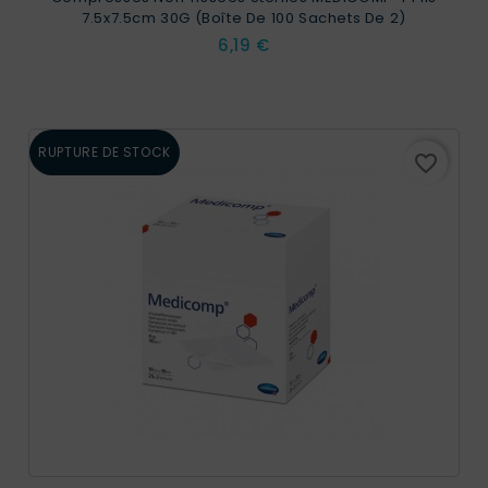
7.5x7.5cm 30G (Boîte De 100 Sachets De 2)
Prix
6,19 €
RUPTURE DE STOCK
favorite_border