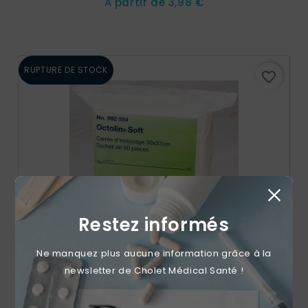
Prix
A partir de
3,98 €
RUPTURE DE STOCK
favorite_border
Restez informés
Ne manquez plus aucune information grâce à la
newsletter de Cholet Médical Santé !
Coton Octolin 30x37cm (sachet De 50)