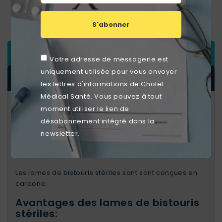
Paiement sécurisé Lyra
S'abonner
DESCRIPTION
Votre adresse de messagerie est
uniquement utilisée pour vous envoyer
DÉTAILS DU PRODUIT
les lettres d'informations de Cholet
Médical Santé. Vous pouvez à tout
Lames de bistouris stériles
moment utiliser le lien de
désabonnement intégré dans la
Caractéristiques des lames de
newsletter.
bistouris stériles:
Stérilisation par gamma irradiation
Les lames de bistouris stériles sont sont conçues en
carbone.
Avantages des lames de bistouris
stériles: