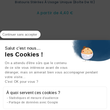
Bistouris Stériles À Usage Unique (boîte De 10)
Prix
A partir de
4,40 €
Continuer sans accepter
Salut c'est nous...
les Cookies !
On a attendu d'être sûrs que le contenu
INFORMATIONS

de ce site vous intéresse avant de vous
déranger, mais on aimerait bien vous accompagner pendant
NOTRE SOCIÉTÉ

votre visite...
C'est OK pour vous ?
NOS PRODUITS

À quoi servent ces cookies ?
CATÉGORIES

Statistiques et mesure d'audience
Partage de données avec Google