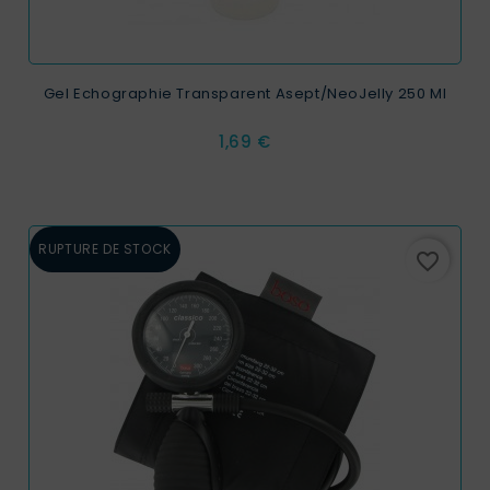
Gel Echographie Transparent Asept/NeoJelly 250 Ml
Prix
1,69 €
RUPTURE DE STOCK
favorite_border