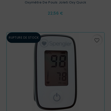
Oxymètre De Pouls Joleti Oxy Quick
Prix
22,56 €
RUPTURE DE STOCK
favorite_border