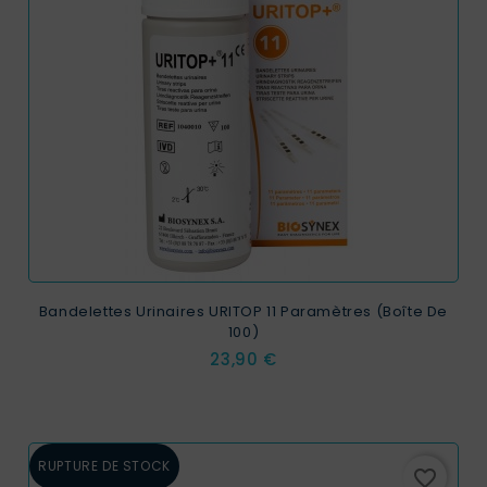
Bandelettes Urinaires URITOP 11 Paramètres (boîte De
100)
Prix
23,90 €
RUPTURE DE STOCK
favorite_border