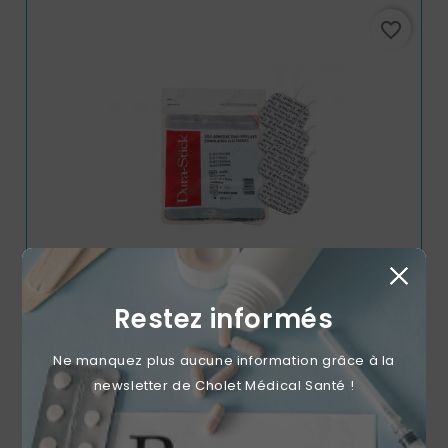
favorite_border
Restez informés
Electrodes Dura Stick Plus Rouges Carrées 5x5cm -
Ne manquez plus aucune information grâce à la
Plaquette De 4
newsletter de Cholet Médical Santé !
Prix
4,69 €