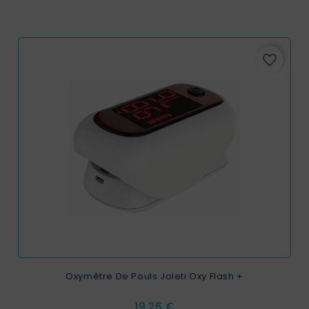
favorite_border
Oxymètre De Pouls Joleti Oxy Flash +
Prix
19,26 €