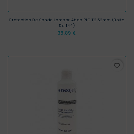
Protection De Sonde Lombar Abdo PIC T2 52mm (Boite
De 144)
Prix
38,89 €
favorite_border