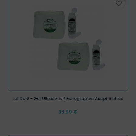
favorite_border
Lot De 2 - Gel Ultrasons / Echographie Asept 5 Litres
Prix
33,99 €