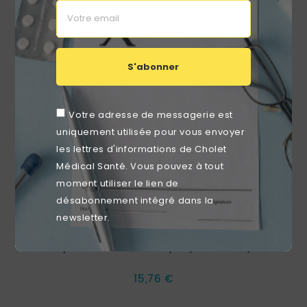
RUPTURE DE STOCK
favorite_border
S'abonner
Votre adresse de messagerie est
uniquement utilisée pour vous envoyer
les lettres d'informations de Cholet
Médical Santé. Vous pouvez à tout
moment utiliser le lien de
désabonnement intégré dans la
newsletter.
Hystéromètre CH14 Souple (boite De 25)
Prix
15,76 €