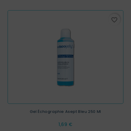
favorite_border
Gel Échographie Asept Bleu 250 Ml
Prix
1,69 €