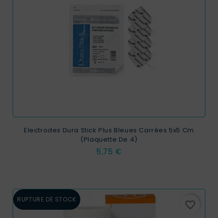
Electrodes Dura Stick Plus Bleues Carrées 5x5 Cm
(plaquette De 4)
Prix
5,75 €
RUPTURE DE STOCK
favorite_border