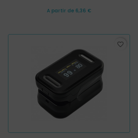
Prix
A partir de
6,36 €
favorite_border