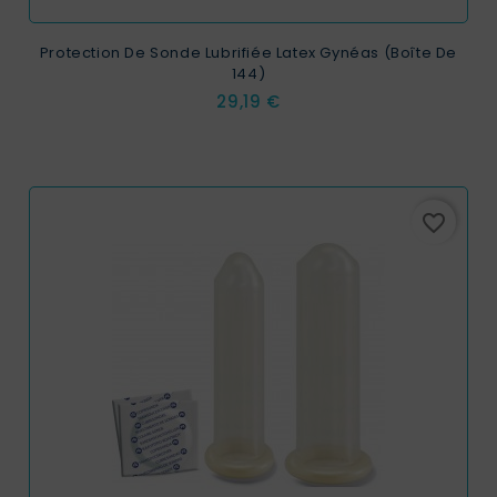
Protection De Sonde Lubrifiée Latex Gynéas (Boîte De
144)
Prix
29,19 €
favorite_border