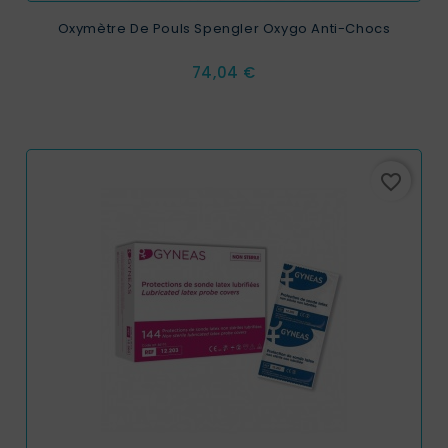
Oxymètre De Pouls Spengler Oxygo Anti-Chocs
Prix
74,04 €
favorite_border