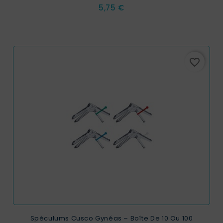
Prix
5,75 €
favorite_border
Spéculums Cusco Gynéas – Boîte De 10 Ou 100