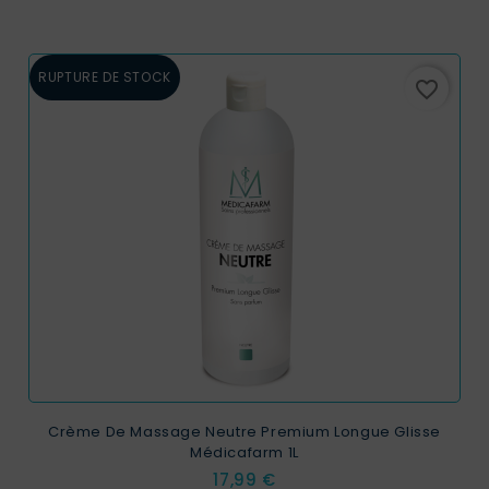
RUPTURE DE STOCK
favorite_border
Crème De Massage Neutre Premium Longue Glisse
Médicafarm 1L
Prix
17,99 €