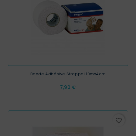
Bande Adhésive Strappal 10mx4cm
Prix
7,90 €
favorite_border