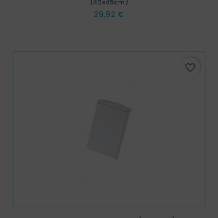
(42x45cm)
Prix
29,92 €
favorite_border