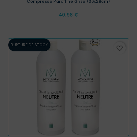
Compresse Paraffine Grise (36x28cm)
Prix
40,98 €
RUPTURE DE STOCK
favorite_border