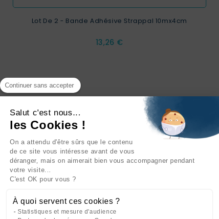
Lot De 2 - Bande Adhésive Strappal 10mx4cm
Prix
13,26 €
Continuer sans accepter
Salut c'est nous...
les Cookies !
On a attendu d'être sûrs que le contenu
INFORMATIONS

de ce site vous intéresse avant de vous
déranger, mais on aimerait bien vous accompagner pendant
NOTRE SOCIÉTÉ

votre visite...
C'est OK pour vous ?
NOS PRODUITS

À quoi servent ces cookies ?
CATÉGORIES

Statistiques et mesure d'audience