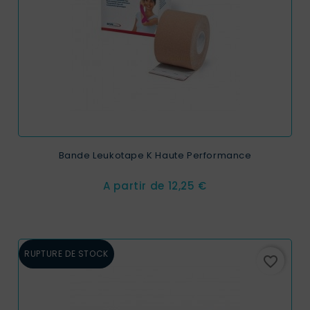
Bande Leukotape K Haute Performance
Prix
A partir de
12,25 €
RUPTURE DE STOCK
favorite_border