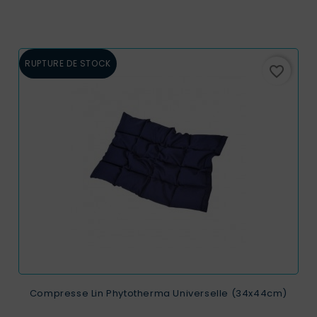
RUPTURE DE STOCK
favorite_border
Compresse Lin Phytotherma Universelle (34x44cm)