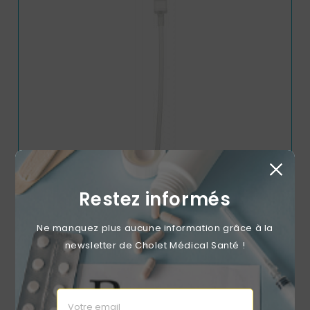
Restez informés
Pompe Pour Flacon Spécifique Medicafarm 1litre
Prix
1,78 €
Ne manquez plus aucune information grâce à la
newsletter de Cholet Médical Santé !
RUPTURE DE STOCK
favorite_border