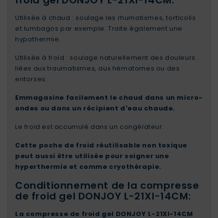
froid gel DONJOY L-21Xl-14CM:
Utilisée à chaud : soulage les rhumatismes, torticolis
et lumbagos par exemple. Traite également une
hypothermie.
Utilisée à froid : soulage naturellement des douleurs
liées aux traumatismes, aux hématomes ou des
entorses.
Emmagasine facilement le chaud dans un micro-
ondes ou dans un récipient d'eau chaude.
Le froid est accumulé dans un congélateur.
Cette poche de froid réutilisable non toxique
peut aussi être utilisée pour soigner une
hyperthermie et comme cryothérapie.
Conditionnement de la compresse
de froid gel DONJOY L-21Xl-14CM:
La compresse de froid gel DONJOY L-21Xl-14CM