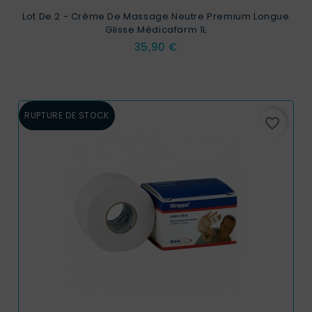
Lot De 2 - Crème De Massage Neutre Premium Longue
Glisse Médicafarm 1L
Prix
35,90 €
RUPTURE DE STOCK
favorite_border