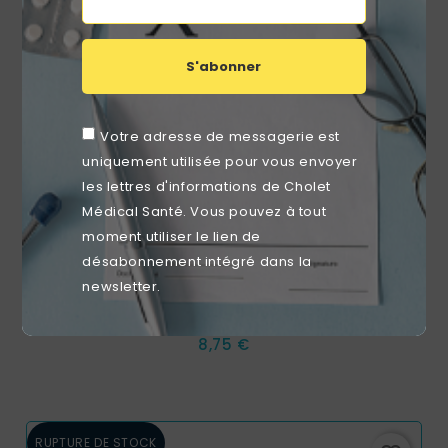
S'abonner
Votre adresse de messagerie est
uniquement utilisée pour vous envoyer
les lettres d'informations de Cholet
Médical Santé. Vous pouvez à tout
moment utiliser le lien de
désabonnement intégré dans la
newsletter.
Compresse Thermique Physiopack Chaud/froid
(12X29cm)
Prix
8,75 €
RUPTURE DE STOCK