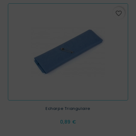
favorite_border
Echarpe Triangulaire
Prix
0,89 €