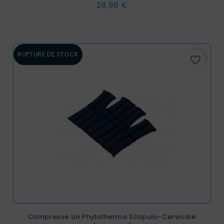
Prix
28,96 €
RUPTURE DE STOCK
favorite_border
Compresse Lin Phytotherma Scapulo-Cervicale