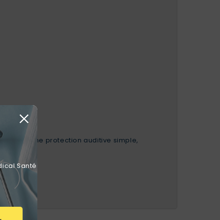
tuation où une protection auditive simple,
dical Santé