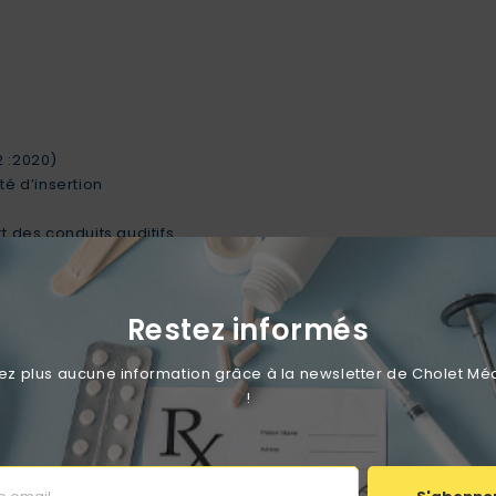
 :2020)
té d’insertion
t des conduits auditifs
tiers, l’usage domestique (bruit urbain), les concerts ou toute si
Restez informés
 plus aucune information grâce à la newsletter de Cholet Mé
!
otections auditives individuelles.