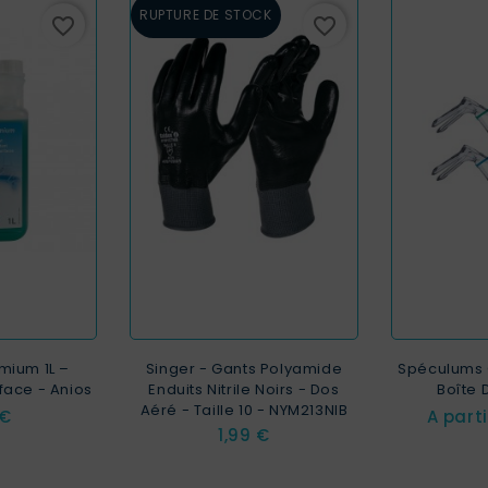
RUPTURE DE STOCK
favorite_border
favorite_border
mium 1L –
Singer - Gants Polyamide
Spéculums 
face - Anios
Enduits Nitrile Noirs - Dos
Boîte 
Aéré - Taille 10 - NYM213NIB
 €
A part
Prix
1,99 €