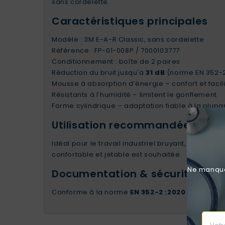
sans cordelette.
Caractéristiques principales
Modèle : 3M E-A-R Classic, sans cordelette
Référence : FP-01-008P / 7000103777
Conditionnement : boîte de 2 paires
Réduction du bruit jusqu'à
31 dB
(norme EN 352-2
Mousse à absorption d’énergie – confort et facili
Résistants à l’humidité – limitent le gonflement
Forme cylindrique – adaptation fiable à la plupar
Utilisation recommandée
Idéal pour le travail industriel bruyant, les chan
confortable et jetable est souhaitée.
Ne manquez
Documentation & sécurité
Conforme à la norme
EN 352-2 :2020
pour les pr