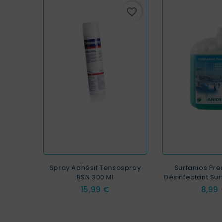
favorite_border
Spray Adhésif Tensospray
Surfanios Pre
BSN 300 Ml
Désinfectant Sur
Prix
Prix
15,99 €
8,99