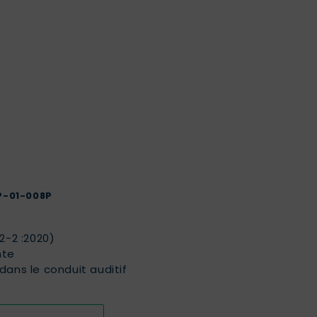
FP-01-008P
e
2-2 :2020)
nte
dans le conduit auditif