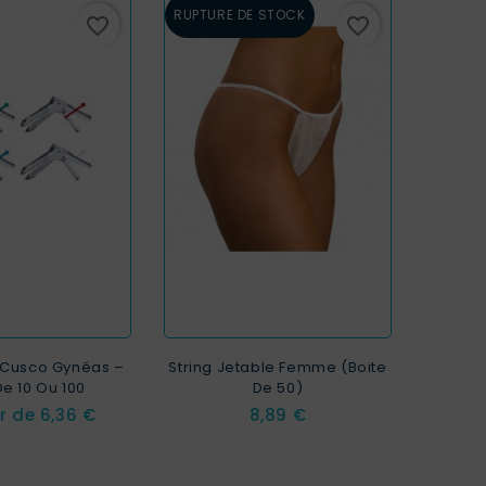
RUPTURE DE STOCK
favorite_border
favorite_border
Cusco Gynéas –
String Jetable Femme (Boite
De 10 Ou 100
De 50)
Prix
Prix
ir de
6,36 €
8,89 €