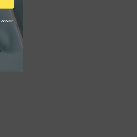
r
nvoyer
t