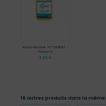
Alcool Modifié 70° GILBERT –
Flacon 1L
Prix
4,99 €
16 autres produits dans la même 