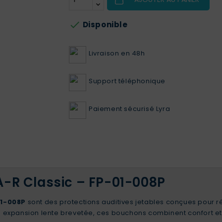

Disponible
Livraison en 48h
Support téléphonique
Paiement sécurisé Lyra
A-R Classic – FP-01-008P
01-008P
sont des protections auditives jetables conçues pour ré
expansion lente brevetée, ces bouchons combinent confort et p