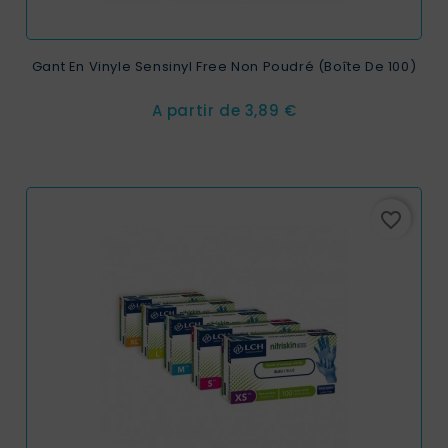
Gant En Vinyle Sensinyl Free Non Poudré (Boîte De 100)
Prix
A partir de
3,89 €
favorite_border