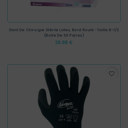
Gant De Chirurgie Stérile Latex, Bord Roulé -taille 8-1/2
(boite De 50 Paires)
Prix
29,98 €
favorite_border