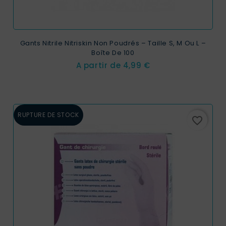
Gants Nitrile Nitriskin Non Poudrés – Taille S, M Ou L –
Boîte De 100
Prix
A partir de
4,99 €
RUPTURE DE STOCK
favorite_border