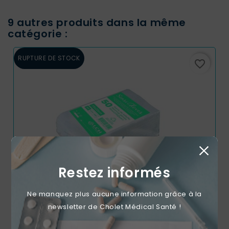
9 autres produits dans la même
catégorie :
RUPTURE DE STOCK
favorite_border
Restez informés
Ne manquez plus aucune information grâce à la
newsletter de Cholet Médical Santé !
LCH Sensigloves – Gants De Toilette Jetables Ultra Doux