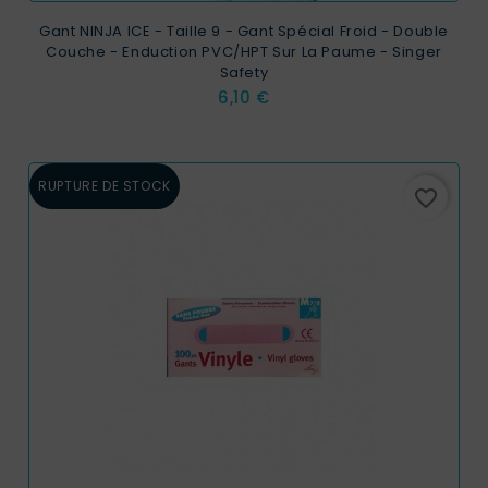
Gant NINJA ICE - Taille 9 - Gant Spécial Froid - Double
Couche - Enduction PVC/HPT Sur La Paume - Singer
Safety
Prix
6,10 €
RUPTURE DE STOCK
favorite_border