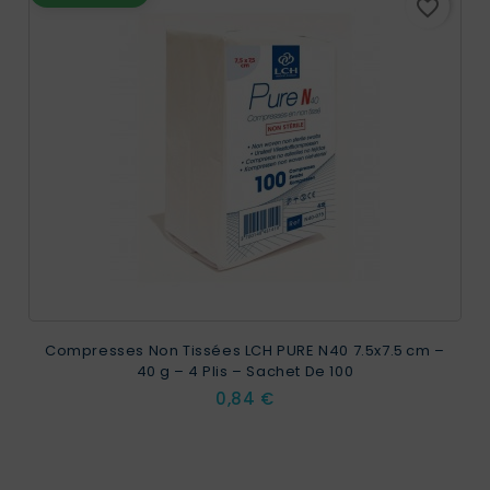
favorite_border
Compresses Non Tissées LCH PURE N40 7.5x7.5 Cm –
40 G – 4 Plis – Sachet De 100
Prix
0,84 €