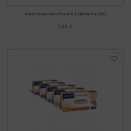
Gant Vinyle Non Poudré S (boite De 100)
Prix
2,65 €
favorite_border