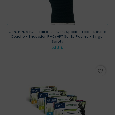
Gant NINJA ICE - Taille 10 - Gant Spécial Froid - Double
Couche - Enduction PVC/HPT Sur La Paume - Singer
Safety
Prix
6,10 €
favorite_border