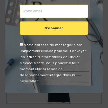
Non Tissés – Hygiène Et Confort Pour Toilette Adulte Et
Bébé
Prix
Prix
2,50 €
2,39 €
de
base
S'abonner
favorite_border
Votre adresse de messagerie est
uniquement utilisée pour vous envoyer
les lettres d'informations de Cholet
Médical Santé. Vous pouvez à tout
moment utiliser le lien de
désabonnement intégré dans la
newsletter.