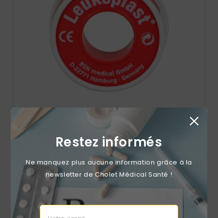
Sparadrap Tissé Leukoplast S 1,25cmx5m Unité
Restez informés
Prix
1,19 €
Ne manquez plus aucune information grâce à la
newsletter de Cholet Médical Santé !
DISPONIBLE
favorite_border