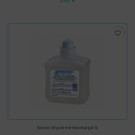
5,95 €
favorite_border
Savon Glycériné Recharge 1L