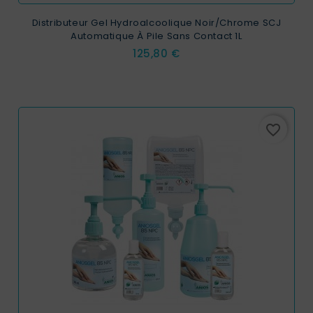
Distributeur Gel Hydroalcoolique Noir/Chrome SCJ
Automatique À Pile Sans Contact 1L
Prix
125,80 €
favorite_border