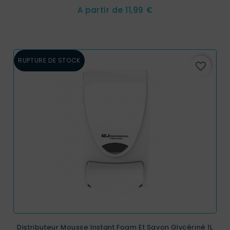
Prix
A partir de
11,99 €
RUPTURE DE STOCK
favorite_border
Distributeur Mousse Instant Foam Et Savon Glycériné 1L