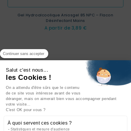
Gel Hydroalcoolique Aniosgel 85 NPC – Flacon
Désinfectant Mains
Prix
A partir de
3,89 €
Continuer sans accepter
Salut c'est nous...
les Cookies !
On a attendu d'être sûrs que le contenu
INFORMATIONS

de ce site vous intéresse avant de vous
déranger, mais on aimerait bien vous accompagner pendant
NOTRE SOCIÉTÉ

votre visite...
C'est OK pour vous ?
NOS PRODUITS

À quoi servent ces cookies ?
CATÉGORIES

Statistiques et mesure d'audience