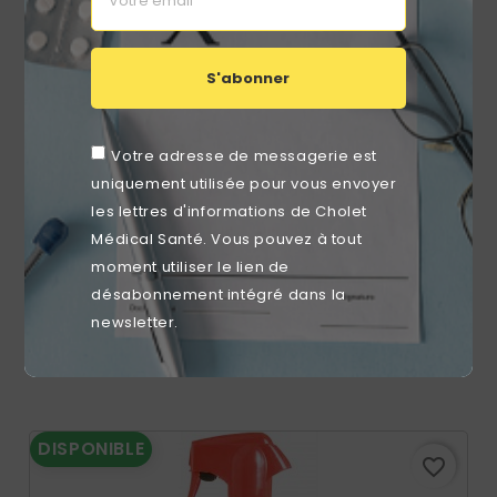
S'abonner
Votre adresse de messagerie est
uniquement utilisée pour vous envoyer
les lettres d'informations de Cholet
Médical Santé. Vous pouvez à tout
moment utiliser le lien de
désabonnement intégré dans la
Désinfectant De L'instrumentation Stéranios 2% Bidon
De 5L - Anios
newsletter.
Prix
19,99 €
DISPONIBLE
favorite_border