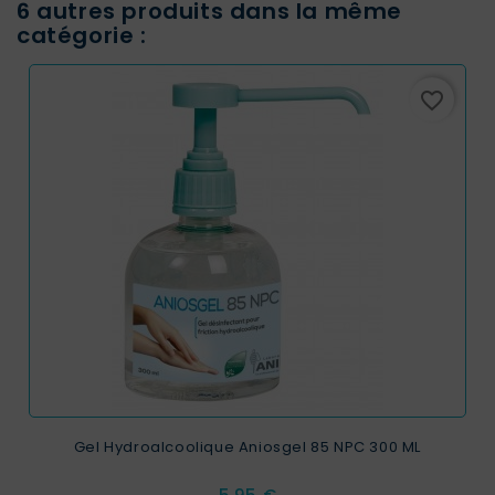
6 autres produits dans la même
catégorie :
favorite_border
Gel Hydroalcoolique Aniosgel 85 NPC 300 ML
Prix