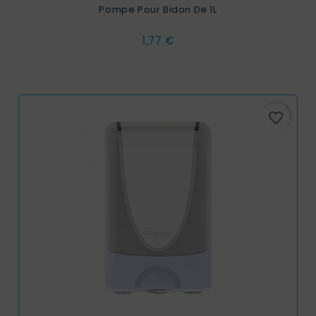
Pompe Pour Bidon De 1L
Prix
1,77 €
favorite_border