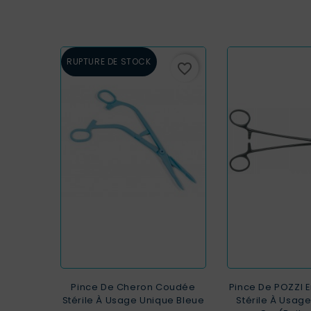
RUPTURE DE STOCK
favorite_border
Pince De Cheron Coudée
Pince De POZZI E
Stérile À Usage Unique Bleue
Stérile À Usag