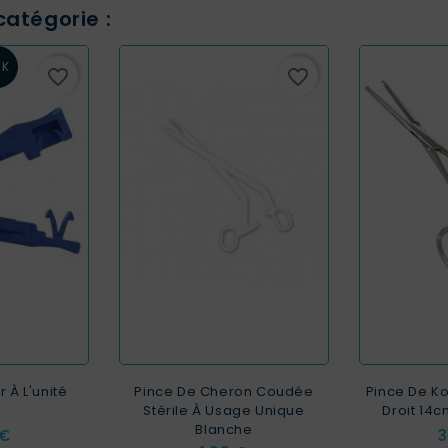
atégorie :
CK
favorite_border
favorite_border
 À L'unité
Pince De Cheron Coudée
Pince De Ko
Stérile À Usage Unique
Droit 14
Blanche
P
 €
3