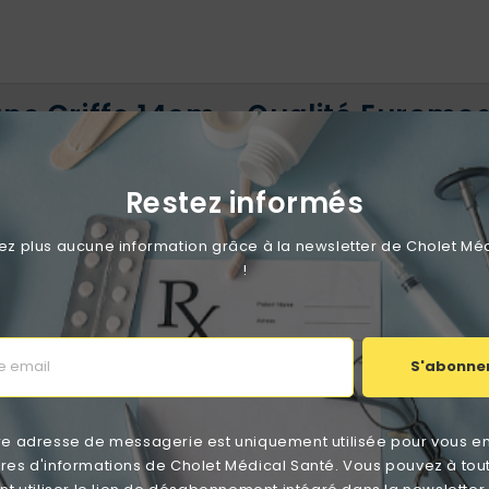
ans Griffe 14cm - Qualité Euromed
st un instrument d'instrumentation médicale indispensable pou
onception droite de 14 cm offre un équilibre parfait entre mani
Restez informés
 plus aucune information grâce à la newsletter de Cholet Mé
!
nce garantit une fermeture sécurisée grâce à ses crans de verro
S'abonne
re adresse de messagerie est uniquement utilisée pour vous e
"avec griffes" ?
ttres d'informations de Cholet Médical Santé. Vous pouvez à tou
te de percer ou de déchirer les tissus mous lors de la manipulat