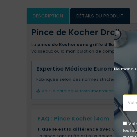
DESCRIPTION
DÉTAILS DU PRODUIT
Pince de Kocher Droite s
La
pince de Kocher sans griffe d'Euromedis
e
vaisseaux ou la manipulation de compresses. Sa c
Expertise Médicale Euromedis
Ne manquez
Fabriquée selon des normes strictes, cette pi
📥 Voir le catalogue instrumentation (PDF)
FAQ : Pince Kocher 14cm
Vot
1. Quelle est la différence avec une pince 
les le
La pince sans griffe est plus douce. Elle évi