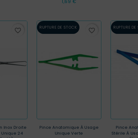
Prix
1,69 €
RUPTURE DE STOCK
RUPTURE DE
favorite_border
favorite_border
n Inox Droite
Pince Anatomique À Usage
Pince Ana
e Unique 24
Unique Verte
Stérile À U