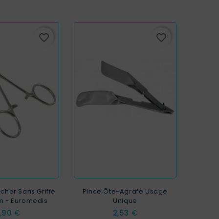
favorite_border
favorite_border
cher Sans Griffe
Pince Ôte-Agrafe Usage
cm - Euromedis
Unique
rix
Prix
,90 €
2,53 €