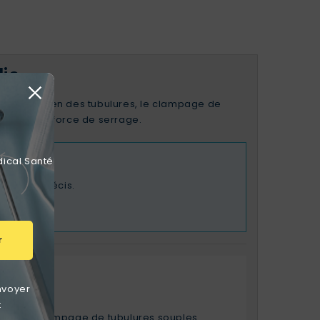
is
r le maintien des tubulures, le clampage de
abilité et force de serrage.
dical Santé
uillage précis.
r
nvoyer
t
ion ou du clampage de tubulures souples.