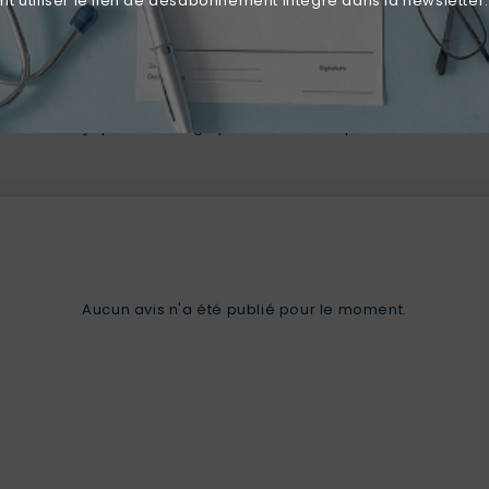
 utiliser le lien de désabonnement intégré dans la newsletter.
its de pH neutre, suivi d'une stérilisation autoclave à 134°C.
xydable conçu pour un usage professionnel répété.
Aucun avis n'a été publié pour le moment.