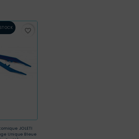
 STOCK
favorite_border
tomique JOLETI
sage Unique Bleue