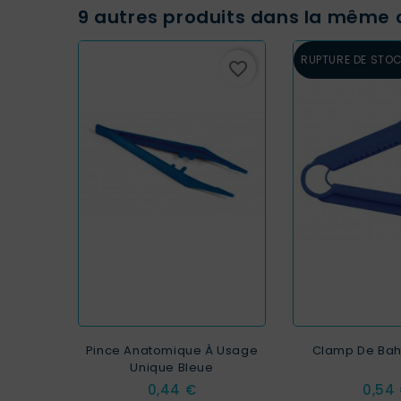
9 autres produits dans la même c
RUPTURE DE STO
favorite_border
Pince Anatomique À Usage
Clamp De Bahr
Unique Bleue
Prix
Prix
0,44 €
0,54